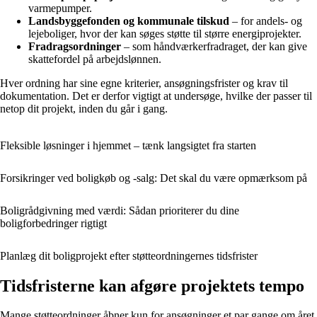
varmepumper.
Landsbyggefonden og kommunale tilskud
– for andels- og
lejeboliger, hvor der kan søges støtte til større energiprojekter.
Fradragsordninger
– som håndværkerfradraget, der kan give
skattefordel på arbejdslønnen.
Hver ordning har sine egne kriterier, ansøgningsfrister og krav til
dokumentation. Det er derfor vigtigt at undersøge, hvilke der passer til
netop dit projekt, inden du går i gang.
Fleksible løsninger i hjemmet – tænk langsigtet fra starten
Forsikringer ved boligkøb og -salg: Det skal du være opmærksom på
Boligrådgivning med værdi: Sådan prioriterer du dine
boligforbedringer rigtigt
Planlæg dit boligprojekt efter støtteordningernes tidsfrister
Tidsfristerne kan afgøre projektets tempo
Mange støtteordninger åbner kun for ansøgninger et par gange om året