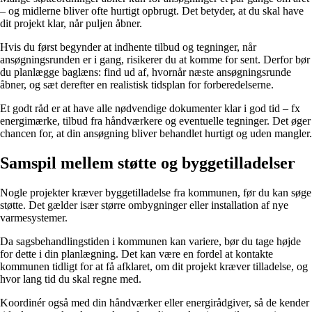
– og midlerne bliver ofte hurtigt opbrugt. Det betyder, at du skal have
dit projekt klar, når puljen åbner.
Hvis du først begynder at indhente tilbud og tegninger, når
ansøgningsrunden er i gang, risikerer du at komme for sent. Derfor bør
du planlægge baglæns: find ud af, hvornår næste ansøgningsrunde
åbner, og sæt derefter en realistisk tidsplan for forberedelserne.
Et godt råd er at have alle nødvendige dokumenter klar i god tid – fx
energimærke, tilbud fra håndværkere og eventuelle tegninger. Det øger
chancen for, at din ansøgning bliver behandlet hurtigt og uden mangler.
Samspil mellem støtte og byggetilladelser
Nogle projekter kræver byggetilladelse fra kommunen, før du kan søge
støtte. Det gælder især større ombygninger eller installation af nye
varmesystemer.
Da sagsbehandlingstiden i kommunen kan variere, bør du tage højde
for dette i din planlægning. Det kan være en fordel at kontakte
kommunen tidligt for at få afklaret, om dit projekt kræver tilladelse, og
hvor lang tid du skal regne med.
Koordinér også med din håndværker eller energirådgiver, så de kender