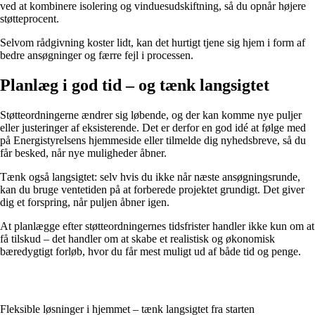
ved at kombinere isolering og vinduesudskiftning, så du opnår højere
støtteprocent.
Selvom rådgivning koster lidt, kan det hurtigt tjene sig hjem i form af
bedre ansøgninger og færre fejl i processen.
Planlæg i god tid – og tænk langsigtet
Støtteordningerne ændrer sig løbende, og der kan komme nye puljer
eller justeringer af eksisterende. Det er derfor en god idé at følge med
på Energistyrelsens hjemmeside eller tilmelde dig nyhedsbreve, så du
får besked, når nye muligheder åbner.
Tænk også langsigtet: selv hvis du ikke når næste ansøgningsrunde,
kan du bruge ventetiden på at forberede projektet grundigt. Det giver
dig et forspring, når puljen åbner igen.
At planlægge efter støtteordningernes tidsfrister handler ikke kun om at
få tilskud – det handler om at skabe et realistisk og økonomisk
bæredygtigt forløb, hvor du får mest muligt ud af både tid og penge.
Fleksible løsninger i hjemmet – tænk langsigtet fra starten