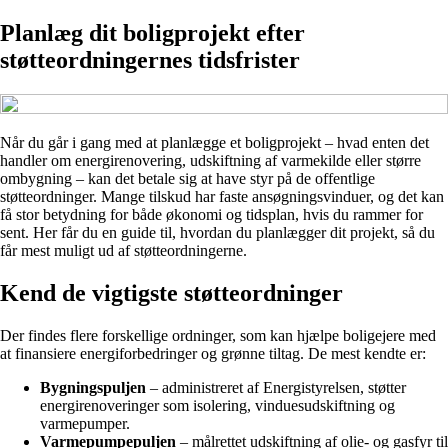
Planlæg dit boligprojekt efter
støtteordningernes tidsfrister
Når du går i gang med at planlægge et boligprojekt – hvad enten det
handler om energirenovering, udskiftning af varmekilde eller større
ombygning – kan det betale sig at have styr på de offentlige
støtteordninger. Mange tilskud har faste ansøgningsvinduer, og det kan
få stor betydning for både økonomi og tidsplan, hvis du rammer for
sent. Her får du en guide til, hvordan du planlægger dit projekt, så du
får mest muligt ud af støtteordningerne.
Kend de vigtigste støtteordninger
Der findes flere forskellige ordninger, som kan hjælpe boligejere med
at finansiere energiforbedringer og grønne tiltag. De mest kendte er:
Bygningspuljen
– administreret af Energistyrelsen, støtter
energirenoveringer som isolering, vinduesudskiftning og
varmepumper.
Varmepumpepuljen
– målrettet udskiftning af olie- og gasfyr til