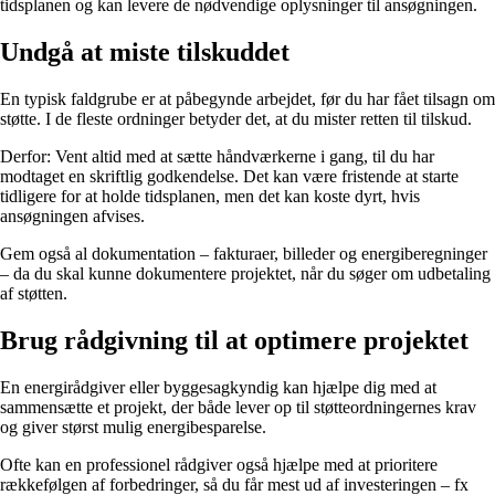
tidsplanen og kan levere de nødvendige oplysninger til ansøgningen.
Undgå at miste tilskuddet
En typisk faldgrube er at påbegynde arbejdet, før du har fået tilsagn om
støtte. I de fleste ordninger betyder det, at du mister retten til tilskud.
Derfor: Vent altid med at sætte håndværkerne i gang, til du har
modtaget en skriftlig godkendelse. Det kan være fristende at starte
tidligere for at holde tidsplanen, men det kan koste dyrt, hvis
ansøgningen afvises.
Gem også al dokumentation – fakturaer, billeder og energiberegninger
– da du skal kunne dokumentere projektet, når du søger om udbetaling
af støtten.
Brug rådgivning til at optimere projektet
En energirådgiver eller byggesagkyndig kan hjælpe dig med at
sammensætte et projekt, der både lever op til støtteordningernes krav
og giver størst mulig energibesparelse.
Ofte kan en professionel rådgiver også hjælpe med at prioritere
rækkefølgen af forbedringer, så du får mest ud af investeringen – fx