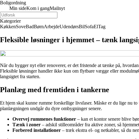
Boligordning
Min side
Kom i gang
Mailnyt
Kategorier
Køkken
Sove
Bad
Børn
Arbejde
Udendørs
Bil
Sofa
El
Tag
Fleksible løsninger i hjemmet – tænk langsig
Når du bygger nyt eller renoverer, er det fristende at tænke på, hvorda
Fleksible løsninger handler ikke kun om flytbare vægge eller modulmøb
langsigtet fra starten.
Planlæg med fremtiden i tankerne
Et hjem skal kunne rumme forskellige livsfaser. Måske er du lige nu to
planlægningen undgår du dyre ombygninger senere.
Overvej rummenes funktioner
– kan et kontor senere blive bø
Tænk i zoner
– adskil stilleområder fra aktive zoner, så hjemme
Forbered installationer
– træk ekstra el- og netkabler, så du n