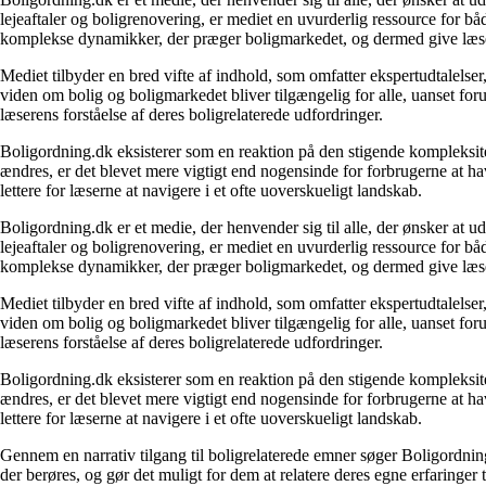
lejeaftaler og boligrenovering, er mediet en uvurderlig ressource for b
komplekse dynamikker, der præger boligmarkedet, og dermed give læsern
Mediet tilbyder en bred vifte af indhold, som omfatter ekspertudtalelser
viden om bolig og boligmarkedet bliver tilgængelig for alle, uanset for
læserens forståelse af deres boligrelaterede udfordringer.
Boligordning.dk eksisterer som en reaktion på den stigende kompleksitet
ændres, er det blevet mere vigtigt end nogensinde for forbrugerne at hav
lettere for læserne at navigere i et ofte uoverskueligt landskab.
Boligordning.dk er et medie, der henvender sig til alle, der ønsker at 
lejeaftaler og boligrenovering, er mediet en uvurderlig ressource for b
komplekse dynamikker, der præger boligmarkedet, og dermed give læsern
Mediet tilbyder en bred vifte af indhold, som omfatter ekspertudtalelser
viden om bolig og boligmarkedet bliver tilgængelig for alle, uanset for
læserens forståelse af deres boligrelaterede udfordringer.
Boligordning.dk eksisterer som en reaktion på den stigende kompleksitet
ændres, er det blevet mere vigtigt end nogensinde for forbrugerne at hav
lettere for læserne at navigere i et ofte uoverskueligt landskab.
Gennem en narrativ tilgang til boligrelaterede emner søger Boligordning
der berøres, og gør det muligt for dem at relatere deres egne erfaringer