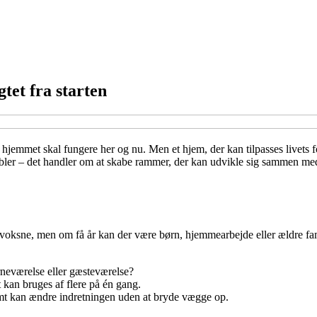
tet fra starten
n hjemmet skal fungere her og nu. Men et hjem, der kan tilpasses livets
ler – det handler om at skabe rammer, der kan udvikle sig sammen med d
 voksne, men om få år kan der være børn, hjemmearbejde eller ældre fami
rneværelse eller gæsteværelse?
t kan bruges af flere på én gang.
emt kan ændre indretningen uden at bryde vægge op.