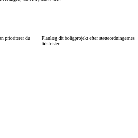
n prioriterer du
Planlæg dit boligprojekt efter støtteordningernes
tidsfrister