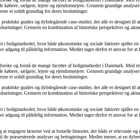
åde købere, sælgere, lejere og ejendomsejere. Gennem grundige analyser 
e et solidt grundlag for deres beslutninger.
, praktiske guides og dybdegående case-studier, der alle er designet til
udsætninger. Gennem en kombination af historiske perspektiver og aktuel
 i boligmarkedet, hvor både økonomiske og sociale faktorer spiller en af
e adgang til pålidelig information. Mediet tager derfor et ansvar for at
udforske og forstå de mange facetter af boligmarkedet i Danmark. Med en
åde købere, sælgere, lejere og ejendomsejere. Gennem grundige analyser 
e et solidt grundlag for deres beslutninger.
, praktiske guides og dybdegående case-studier, der alle er designet til
udsætninger. Gennem en kombination af historiske perspektiver og aktuel
 i boligmarkedet, hvor både økonomiske og sociale faktorer spiller en af
e adgang til pålidelig information. Mediet tager derfor et ansvar for at
 at engagere læserne ved at fortælle historier, der både er relevante o
 til de præsenterede analyser og betragtninger. Mediet mener, at en dybe