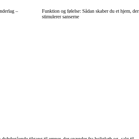
nderlag –
Funktion og følelse: Sådan skaber du et hjem, der
stimulerer sanserne
 dybdegående tilgang til emner, der spænder fra boligkøb og -salg til