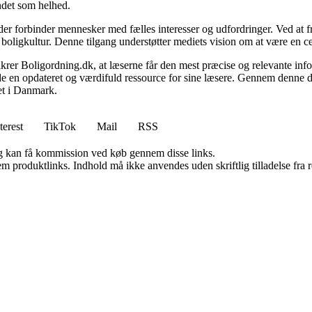
undet som helhed.
, der forbinder mennesker med fælles interesser og udfordringer. Ved at
 boligkultur. Denne tilgang understøtter mediets vision om at være en c
 sikrer Boligordning.dk, at læserne får den mest præcise og relevante inf
yde en opdateret og værdifuld ressource for sine læsere. Gennem denne de
det i Danmark.
terest
TikTok
Mail
RSS
, og kan få kommission ved køb gennem disse links.
m produktlinks. Indhold må ikke anvendes uden skriftlig tilladelse fra r