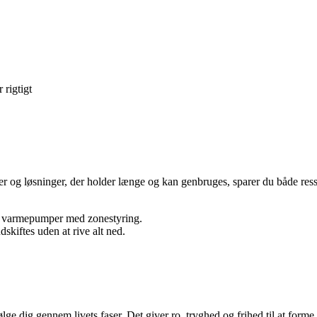
 rigtigt
er og løsninger, der holder længe og kan genbruges, sparer du både res
fx varmepumper med zonestyring.
udskiftes uden at rive alt ned.
ølge dig gennem livets faser. Det giver ro, tryghed og frihed til at for