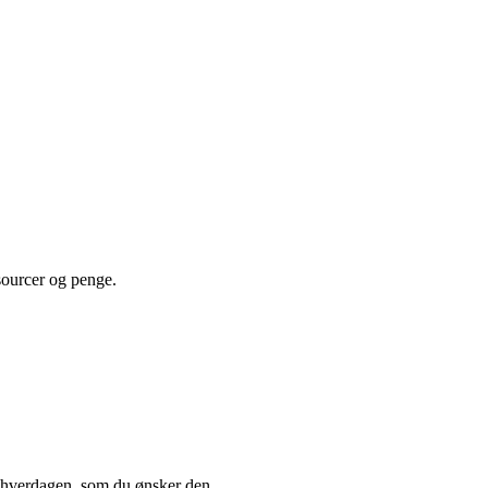
sourcer og penge.
me hverdagen, som du ønsker den.