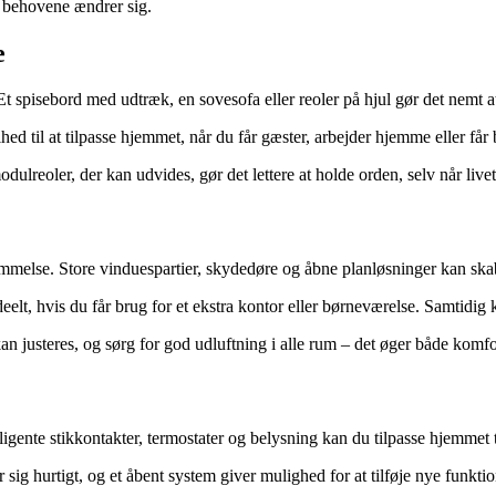
 behovene ændrer sig.
e
 Et spisebord med udtræk, en sovesofa eller reoler på hjul gør det nemt
ed til at tilpasse hjemmet, når du får gæster, arbejder hjemme eller får
dulreoler, der kan udvides, gør det lettere at holde orden, selv når live
else. Store vinduespartier, skydedøre og åbne planløsninger kan skabe
ideelt, hvis du får brug for et ekstra kontor eller børneværelse. Samti
an justeres, og sørg for god udluftning i alle rum – det øger både komf
igente stikkontakter, termostater og belysning kan du tilpasse hjemmet t
ig hurtigt, og et åbent system giver mulighed for at tilføje nye funktion