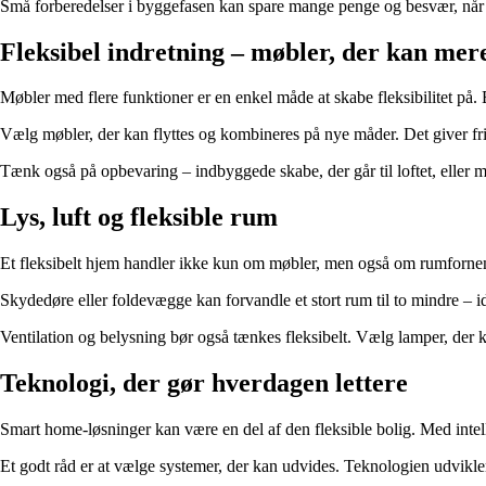
Små forberedelser i byggefasen kan spare mange penge og besvær, når
Fleksibel indretning – møbler, der kan mer
Møbler med flere funktioner er en enkel måde at skabe fleksibilitet på.
Vælg møbler, der kan flyttes og kombineres på nye måder. Det giver frih
Tænk også på opbevaring – indbyggede skabe, der går til loftet, eller mo
Lys, luft og fleksible rum
Et fleksibelt hjem handler ikke kun om møbler, men også om rumfornemm
Skydedøre eller foldevægge kan forvandle et stort rum til to mindre – 
Ventilation og belysning bør også tænkes fleksibelt. Vælg lamper, der k
Teknologi, der gør hverdagen lettere
Smart home-løsninger kan være en del af den fleksible bolig. Med intell
Et godt råd er at vælge systemer, der kan udvides. Teknologien udvikler s