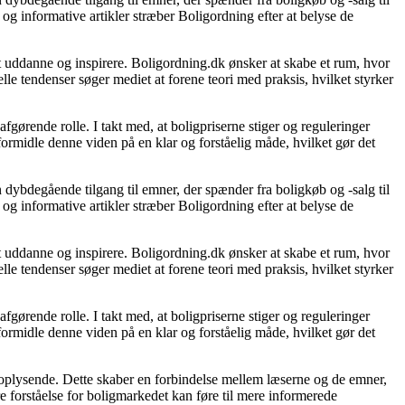
og informative artikler stræber Boligordning efter at belyse de
 at uddanne og inspirere. Boligordning.dk ønsker at skabe et rum, hvor
le tendenser søger mediet at forene teori med praksis, hvilket styrker
gørende rolle. I takt med, at boligpriserne stiger og reguleringer
 formidle denne viden på en klar og forståelig måde, hvilket gør det
 dybdegående tilgang til emner, der spænder fra boligkøb og -salg til
og informative artikler stræber Boligordning efter at belyse de
 at uddanne og inspirere. Boligordning.dk ønsker at skabe et rum, hvor
le tendenser søger mediet at forene teori med praksis, hvilket styrker
gørende rolle. I takt med, at boligpriserne stiger og reguleringer
 formidle denne viden på en klar og forståelig måde, hvilket gør det
g oplysende. Dette skaber en forbindelse mellem læserne og de emner,
re forståelse for boligmarkedet kan føre til mere informerede