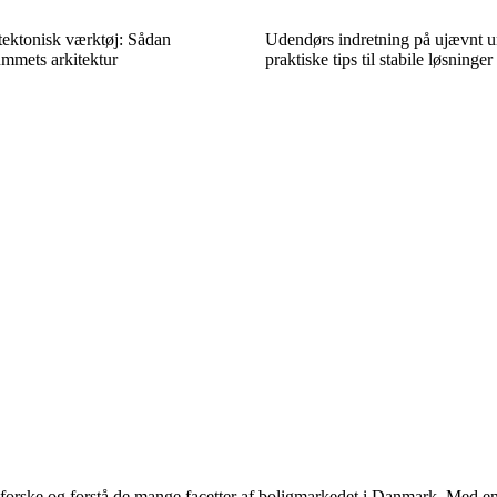
tektonisk værktøj: Sådan
Udendørs indretning på ujævnt u
mmets arkitektur
praktiske tips til stabile løsninger
udforske og forstå de mange facetter af boligmarkedet i Danmark. Med en