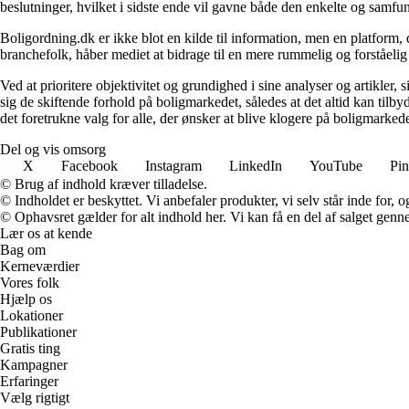
beslutninger, hvilket i sidste ende vil gavne både den enkelte og samf
Boligordning.dk er ikke blot en kilde til information, men en platform
branchefolk, håber mediet at bidrage til en mere rummelig og forståelig
Ved at prioritere objektivitet og grundighed i sine analyser og artikler,
sig de skiftende forhold på boligmarkedet, således at det altid kan tilb
det foretrukne valg for alle, der ønsker at blive klogere på boligmarke
Del og vis omsorg
X
Facebook
Instagram
LinkedIn
YouTube
Pin
© Brug af indhold kræver tilladelse.
© Indholdet er beskyttet. Vi anbefaler produkter, vi selv står inde for
© Ophavsret gælder for alt indhold her. Vi kan få en del af salget genne
Lær os at kende
Bag om
Kerneværdier
Vores folk
Hjælp os
Lokationer
Publikationer
Gratis ting
Kampagner
Erfaringer
Vælg rigtigt