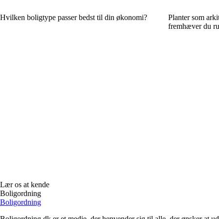
Hvilken boligtype passer bedst til din økonomi?
Planter som arki
fremhæver du ru
Lær os at kende
Boligordning
Boligordning
Boligordning.dk er et medie, der henvender sig til alle, der ønsker at 