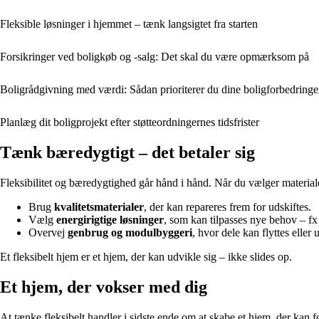
Fleksible løsninger i hjemmet – tænk langsigtet fra starten
Forsikringer ved boligkøb og -salg: Det skal du være opmærksom på
Boligrådgivning med værdi: Sådan prioriterer du dine boligforbedringer
Planlæg dit boligprojekt efter støtteordningernes tidsfrister
Tænk bæredygtigt – det betaler sig
Fleksibilitet og bæredygtighed går hånd i hånd. Når du vælger material
Brug
kvalitetsmaterialer
, der kan repareres frem for udskiftes.
Vælg
energirigtige løsninger
, som kan tilpasses nye behov – 
Overvej
genbrug og modulbyggeri
, hvor dele kan flyttes eller 
Et fleksibelt hjem er et hjem, der kan udvikle sig – ikke slides op.
Et hjem, der vokser med dig
At tænke fleksibelt handler i sidste ende om at skabe et hjem, der kan f