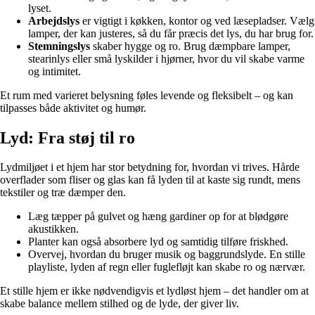
lyset.
Arbejdslys
er vigtigt i køkken, kontor og ved læsepladser. Vælg
lamper, der kan justeres, så du får præcis det lys, du har brug for.
Stemningslys
skaber hygge og ro. Brug dæmpbare lamper,
stearinlys eller små lyskilder i hjørner, hvor du vil skabe varme
og intimitet.
Et rum med varieret belysning føles levende og fleksibelt – og kan
tilpasses både aktivitet og humør.
Lyd: Fra støj til ro
Lydmiljøet i et hjem har stor betydning for, hvordan vi trives. Hårde
overflader som fliser og glas kan få lyden til at kaste sig rundt, mens
tekstiler og træ dæmper den.
Læg tæpper på gulvet og hæng gardiner op for at blødgøre
akustikken.
Planter kan også absorbere lyd og samtidig tilføre friskhed.
Overvej, hvordan du bruger musik og baggrundslyde. En stille
playliste, lyden af regn eller fuglefløjt kan skabe ro og nærvær.
Et stille hjem er ikke nødvendigvis et lydløst hjem – det handler om at
skabe balance mellem stilhed og de lyde, der giver liv.