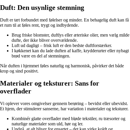
Duft: Den usynlige stemning
Duft er tæt forbundet med følelser og minder. En behagelig duft kan få
et rum til at føles rent, trygt og indbydende.
Brug friske blomster, duftlys eller æteriske olier, men vælg milde
dufte, der ikke bliver overvældende.
Luft ud dagligt – frisk luft er den bedste duftforstærker.
I køkkenet kan du lade duften af kaffe, krydderurter eller nybagt
brød være en del af stemningen.
Når duften i hjemmet føles naturlig og harmonisk, påvirker det både
krop og sind positivt.
Materialer og teksturer: Sans for
overflader
Vi oplever vores omgivelser gennem berøring – bevidst eller ubevidst.
Et hjem, der stimulerer sanserne, har variation i materialer og teksturer.
Kombinér glatte overflader med bløde tekstiler, ru træsorter og
naturlige materialer som uld, hør og ler.
Undgå, at alt bliver for ensartet – det kan virke koldt og