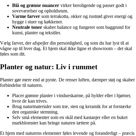
Blå og grønne nuancer
virker beroligende og passer godt i
soveværelser og opholdsrum.
Varme farver
som terrakotta, okker og rustrød giver energi og
hygge i stuer og køkkener.
Neutrale toner
skaber balance og fungerer som baggrund for
kunst, planter og tekstiler.
Vælg farver, der afspejler din personlighed, og som du har lyst til at
vågne op til hver dag. Et hjem skal ikke ligne et showroom – det skal
føles som dit.
Planter og natur: Liv i rummet
Planter gør mere end at pynte. De renser luften, dæmper støj og skaber
forbindelse til naturen.
Placer grønne planter i vindueskarme, på hylder eller i hjørner,
hvor de kan trives.
Brug naturmaterialer som træ, sten og keramik for at forstærke
den organiske stemning.
Selv små elementer som en skål med kastanjer eller en buket
markblomster kan bringe naturen tættere på.
Et hjem med naturens elementer føles levende og foranderligt – præcis