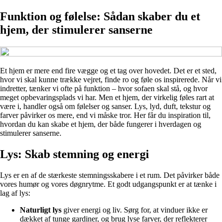
Funktion og følelse: Sådan skaber du et
hjem, der stimulerer sanserne
Et hjem er mere end fire vægge og et tag over hovedet. Det er et sted,
hvor vi skal kunne trække vejret, finde ro og føle os inspirerede. Når vi
indretter, tænker vi ofte på funktion – hvor sofaen skal stå, og hvor
meget opbevaringsplads vi har. Men et hjem, der virkelig føles rart at
være i, handler også om følelser og sanser. Lys, lyd, duft, tekstur og
farver påvirker os mere, end vi måske tror. Her får du inspiration til,
hvordan du kan skabe et hjem, der både fungerer i hverdagen og
stimulerer sanserne.
Lys: Skab stemning og energi
Lys er en af de stærkeste stemningsskabere i et rum. Det påvirker både
vores humør og vores døgnrytme. Et godt udgangspunkt er at tænke i
lag af lys:
Naturligt lys
giver energi og liv. Sørg for, at vinduer ikke er
dækket af tunge gardiner, og brug lyse farver, der reflekterer