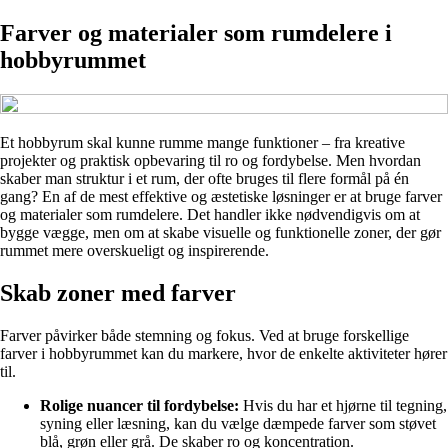
Farver og materialer som rumdelere i
hobbyrummet
Et hobbyrum skal kunne rumme mange funktioner – fra kreative
projekter og praktisk opbevaring til ro og fordybelse. Men hvordan
skaber man struktur i et rum, der ofte bruges til flere formål på én
gang? En af de mest effektive og æstetiske løsninger er at bruge farver
og materialer som rumdelere. Det handler ikke nødvendigvis om at
bygge vægge, men om at skabe visuelle og funktionelle zoner, der gør
rummet mere overskueligt og inspirerende.
Skab zoner med farver
Farver påvirker både stemning og fokus. Ved at bruge forskellige
farver i hobbyrummet kan du markere, hvor de enkelte aktiviteter hører
til.
Rolige nuancer til fordybelse:
Hvis du har et hjørne til tegning,
syning eller læsning, kan du vælge dæmpede farver som støvet
blå, grøn eller grå. De skaber ro og koncentration.