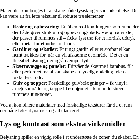
Materialer kan bruges til at skabe både fysisk og visuel adskillelse. Det
kan være alt fra lette tekstiler til robuste træelementer.
Reoler og opbevaring:
En åben reol kan fungere som rumdeler,
der både giver struktur og opbevaringsplads. Vælg materialer,
der passer til rummets stil – f.eks. lyst træ for et nordisk udtryk
eller metal for et industrielt look.
Gardiner og tekstiler:
Et tungt gardin eller et stofpanel kan
nemt trækkes for, når du vil afskærme et område. Det er en
fleksibel løsning, der også dæmper lyd.
Skærmvægge og paneler:
Fritstående skærme i bambus, filt
eller perforeret metal kan skabe en tydelig opdeling uden at
lukke lyset ude.
Gulv og tæpper:
Forskellige gulvbelægninger – fx vinyl i
arbejdsområdet og tæppe i læsehjørnet – kan understrege
rummets funktioner.
Ved at kombinere materialer med forskellige teksturer får du et rum,
der både føles dynamisk og afbalanceret.
Lys og kontrast som ekstra virkemidler
Belysning spiller en vigtig rolle i at understøtte de zoner, du skaber. En