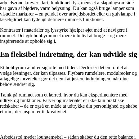
arbejdszone kræver klart, funktionelt lys, mens et afslapningsområde
har gavn af blødere, varm belysning. Du kan også bruge lamper som
visuelle markører – en pendel over arbejdsbordet eller en gulvlampe i
læsehjørnet kan tydeligt definere rummets funktioner.
Kontraster i materialer og lysstyrke hjælper øjet med at navigere i
rummet. Det gør hobbyrummet mere intuitivt at bruge – og mere
inspirerende at opholde sig i.
En fleksibel indretning, der kan udvikle sig
Et hobbyrum ændrer sig ofte med tiden. Derfor er det en fordel at
vælge løsninger, der kan tilpasses. Flytbare rumdelere, modulreoler og
aftagelige farvefelter gør det nemt at justere indretningen, når dine
behov ændrer sig.
Tænk på rummet som et lærred, hvor du kan eksperimentere med
udtryk og funktioner. Farver og materialer er ikke kun praktiske
redskaber – de er også en måde at udtrykke din personlighed og skabe
et rum, der inspirerer til kreativitet.
Arbejdsstol møder loungemøbel – sådan skaber du den rette balance i