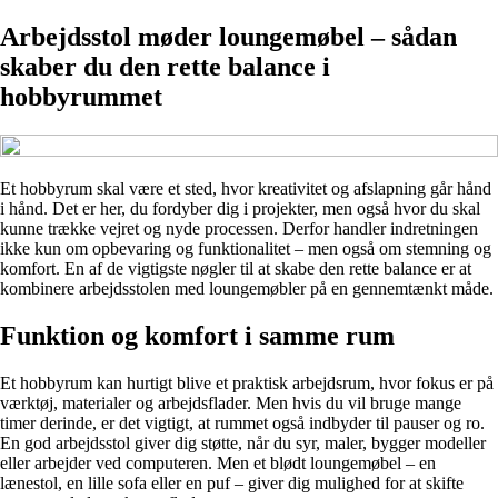
Arbejdsstol møder loungemøbel – sådan
skaber du den rette balance i
hobbyrummet
Et hobbyrum skal være et sted, hvor kreativitet og afslapning går hånd
i hånd. Det er her, du fordyber dig i projekter, men også hvor du skal
kunne trække vejret og nyde processen. Derfor handler indretningen
ikke kun om opbevaring og funktionalitet – men også om stemning og
komfort. En af de vigtigste nøgler til at skabe den rette balance er at
kombinere arbejdsstolen med loungemøbler på en gennemtænkt måde.
Funktion og komfort i samme rum
Et hobbyrum kan hurtigt blive et praktisk arbejdsrum, hvor fokus er på
værktøj, materialer og arbejdsflader. Men hvis du vil bruge mange
timer derinde, er det vigtigt, at rummet også indbyder til pauser og ro.
En god arbejdsstol giver dig støtte, når du syr, maler, bygger modeller
eller arbejder ved computeren. Men et blødt loungemøbel – en
lænestol, en lille sofa eller en puf – giver dig mulighed for at skifte