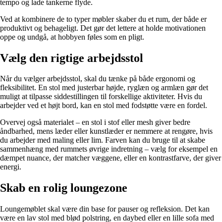
tempo og lade tankerne flyde.
Ved at kombinere de to typer møbler skaber du et rum, der både er
produktivt og behageligt. Det gør det lettere at holde motivationen
oppe og undgå, at hobbyen føles som en pligt.
Vælg den rigtige arbejdsstol
Når du vælger arbejdsstol, skal du tænke på både ergonomi og
fleksibilitet. En stol med justerbar højde, ryglæn og armlæn gør det
muligt at tilpasse siddestillingen til forskellige aktiviteter. Hvis du
arbejder ved et højt bord, kan en stol med fodstøtte være en fordel.
Overvej også materialet – en stol i stof eller mesh giver bedre
åndbarhed, mens læder eller kunstlæder er nemmere at rengøre, hvis
du arbejder med maling eller lim. Farven kan du bruge til at skabe
sammenhæng med rummets øvrige indretning – vælg for eksempel en
dæmpet nuance, der matcher væggene, eller en kontrastfarve, der giver
energi.
Skab en rolig loungezone
Loungemøblet skal være din base for pauser og refleksion. Det kan
være en lav stol med blød polstring, en daybed eller en lille sofa med