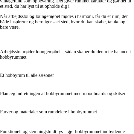
vintagefund som opbevaring. Det giver rummet karakter og gør det til
et sted, du har lyst til at opholde dig i.
Når arbejdsstol og loungemøbel mødes i harmoni, får du et rum, der
både inspirerer og beroliger – et sted, hvor du kan skabe, tænke og
bare være.
Arbejdsstol møder loungemøbel – sådan skaber du den rette balance i
hobbyrummet
Et hobbyrum til alle sæsoner
Planlæg indretningen af hobbyrummet med moodboards og skitser
Farver og materialer som rumdelere i hobbyrummet
Funktionelt og stemningsfuldt lys – gør hobbyrummet indbydende