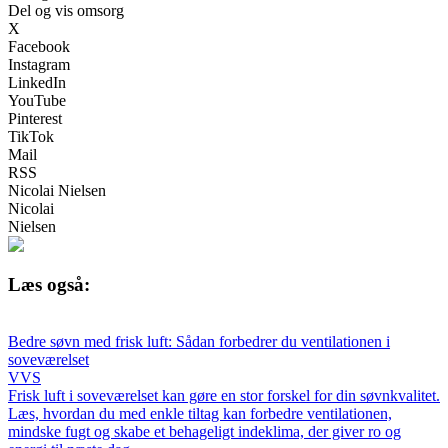
Del og vis omsorg
X
Facebook
Instagram
LinkedIn
YouTube
Pinterest
TikTok
Mail
RSS
Nicolai Nielsen
Nicolai
Nielsen
Læs også:
Bedre søvn med frisk luft: Sådan forbedrer du ventilationen i
soveværelset
VVS
Frisk luft i soveværelset kan gøre en stor forskel for din søvnkvalitet.
Læs, hvordan du med enkle tiltag kan forbedre ventilationen,
mindske fugt og skabe et behageligt indeklima, der giver ro og