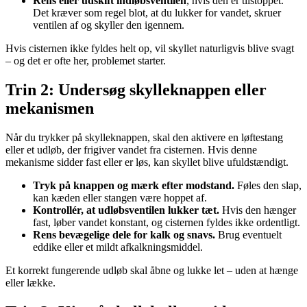
Rens eller udskift indløbsventilen
, hvis den er tilstoppet.
Det kræver som regel blot, at du lukker for vandet, skruer
ventilen af og skyller den igennem.
Hvis cisternen ikke fyldes helt op, vil skyllet naturligvis blive svagt
– og det er ofte her, problemet starter.
Trin 2: Undersøg skylleknappen eller
mekanismen
Når du trykker på skylleknappen, skal den aktivere en løftestang
eller et udløb, der frigiver vandet fra cisternen. Hvis denne
mekanisme sidder fast eller er løs, kan skyllet blive ufuldstændigt.
Tryk på knappen og mærk efter modstand.
Føles den slap,
kan kæden eller stangen være hoppet af.
Kontrollér, at udløbsventilen lukker tæt.
Hvis den hænger
fast, løber vandet konstant, og cisternen fyldes ikke ordentligt.
Rens bevægelige dele for kalk og snavs.
Brug eventuelt
eddike eller et mildt afkalkningsmiddel.
Et korrekt fungerende udløb skal åbne og lukke let – uden at hænge
eller lække.