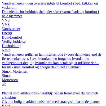
Vandvarmeren – den oversete nøgle til komfort i bad, køkken og
vaskerum
Den glemte husholdningshelt, der sikrer varme bade og komfort i
hele hjemmet
VVS
VVS
Vandvarmer
Energi
Boligkomfort
Vedligeholdelse
Husholdning
6 min
Vandvarmeren spiller en langt større rolle i vores dagligdag, end de
fleste tænker over. Læs, hvordan den fungerer, hvordan du
vedligeholder den, og hvornår det kan betale sig at udskifte den –
for maksimal komfort og energieffektivitet i hjemmet.
Simon Mortensen
Simon
Mortensen
Planter som arkitektonisk værktøj: Sådan fremhæver du rummets
arkitektur
Giv din bolig et arkitektonisk løft med strategisk placerede planter
Bolig