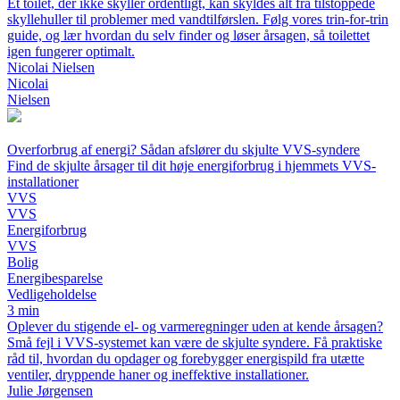
Et toilet, der ikke skyller ordentligt, kan skyldes alt fra tilstoppede
skyllehuller til problemer med vandtilførslen. Følg vores trin-for-trin
guide, og lær hvordan du selv finder og løser årsagen, så toilettet
igen fungerer optimalt.
Nicolai Nielsen
Nicolai
Nielsen
Overforbrug af energi? Sådan afslører du skjulte VVS-syndere
Find de skjulte årsager til dit høje energiforbrug i hjemmets VVS-
installationer
VVS
VVS
Energiforbrug
VVS
Bolig
Energibesparelse
Vedligeholdelse
3 min
Oplever du stigende el- og varmeregninger uden at kende årsagen?
Små fejl i VVS-systemet kan være de skjulte syndere. Få praktiske
råd til, hvordan du opdager og forebygger energispild fra utætte
ventiler, dryppende haner og ineffektive installationer.
Julie Jørgensen