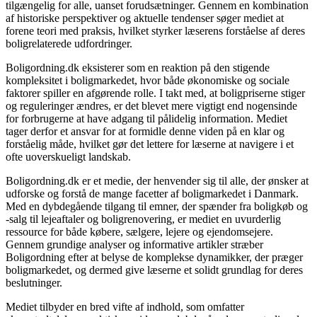
tilgængelig for alle, uanset forudsætninger. Gennem en kombination
af historiske perspektiver og aktuelle tendenser søger mediet at
forene teori med praksis, hvilket styrker læserens forståelse af deres
boligrelaterede udfordringer.
Boligordning.dk eksisterer som en reaktion på den stigende
kompleksitet i boligmarkedet, hvor både økonomiske og sociale
faktorer spiller en afgørende rolle. I takt med, at boligpriserne stiger
og reguleringer ændres, er det blevet mere vigtigt end nogensinde
for forbrugerne at have adgang til pålidelig information. Mediet
tager derfor et ansvar for at formidle denne viden på en klar og
forståelig måde, hvilket gør det lettere for læserne at navigere i et
ofte uoverskueligt landskab.
Boligordning.dk er et medie, der henvender sig til alle, der ønsker at
udforske og forstå de mange facetter af boligmarkedet i Danmark.
Med en dybdegående tilgang til emner, der spænder fra boligkøb og
-salg til lejeaftaler og boligrenovering, er mediet en uvurderlig
ressource for både købere, sælgere, lejere og ejendomsejere.
Gennem grundige analyser og informative artikler stræber
Boligordning efter at belyse de komplekse dynamikker, der præger
boligmarkedet, og dermed give læserne et solidt grundlag for deres
beslutninger.
Mediet tilbyder en bred vifte af indhold, som omfatter