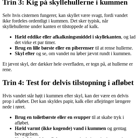
Trin 3: Kig på skyllehullerne i kummen
Selv hvis cisternen fungerer, kan skyllet være svagt, fordi vandet
ikke fordeles ordentligt i kummen. Det sker typisk, når
skyllehullerne under kanten er tilstoppede af kalk.
Hæld eddike eller afkalkningsmiddel i skyllekanten
, og lad
det virke et par timer.
Brug en lille børste eller en piberenser
til at rense hullerne.
Skyl efter
og se, om vandet nu løber jævnt rundt i kummen.
Et jævnt skyl, der dækker hele overfladen, er tegn på, at hullerne er
rene.
Trin 4: Test for delvis tilstopning i afløbet
Hvis vandet står højt i kummen efter skyl, kan der være en delvis
prop i afløbet. Det kan skyldes papir, kalk eller aflejringer længere
nede i røret.
Brug en toiletbørste eller en svupper
til at skabe tryk i
afløbet.
Hæld varmt (ikke kogende) vand i kummen
og gentag
bevægelsen.