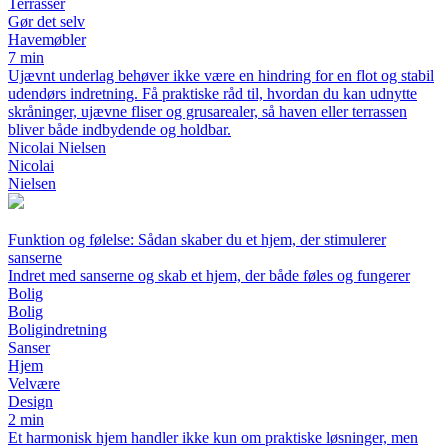
Terrasser
Gør det selv
Havemøbler
7 min
Ujævnt underlag behøver ikke være en hindring for en flot og stabil
udendørs indretning. Få praktiske råd til, hvordan du kan udnytte
skråninger, ujævne fliser og grusarealer, så haven eller terrassen
bliver både indbydende og holdbar.
Nicolai Nielsen
Nicolai
Nielsen
Funktion og følelse: Sådan skaber du et hjem, der stimulerer
sanserne
Indret med sanserne og skab et hjem, der både føles og fungerer
Bolig
Bolig
Boligindretning
Sanser
Hjem
Velvære
Design
2 min
Et harmonisk hjem handler ikke kun om praktiske løsninger, men