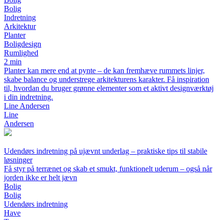
Bolig
Indretning
Arkitektur
Planter
Boligdesign
Rumlighed
2 min
Planter kan mere end at pynte – de kan fremhæve rummets linjer,
skabe balance og understrege arkitekturens karakter. Få inspiration
til, hvordan du bruger grønne elementer som et aktivt designværktøj
i din indretning.
Line Andersen
Line
Andersen
Udendørs indretning på ujævnt underlag – praktiske tips til stabile
løsninger
Få styr på terrænet og skab et smukt, funktionelt uderum – også når
jorden ikke er helt jævn
Bolig
Bolig
Udendørs indretning
Have