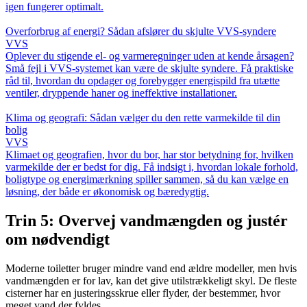
igen fungerer optimalt.
Overforbrug af energi? Sådan afslører du skjulte VVS-syndere
VVS
Oplever du stigende el- og varmeregninger uden at kende årsagen?
Små fejl i VVS-systemet kan være de skjulte syndere. Få praktiske
råd til, hvordan du opdager og forebygger energispild fra utætte
ventiler, dryppende haner og ineffektive installationer.
Klima og geografi: Sådan vælger du den rette varmekilde til din
bolig
VVS
Klimaet og geografien, hvor du bor, har stor betydning for, hvilken
varmekilde der er bedst for dig. Få indsigt i, hvordan lokale forhold,
boligtype og energimærkning spiller sammen, så du kan vælge en
løsning, der både er økonomisk og bæredygtig.
Trin 5: Overvej vandmængden og justér
om nødvendigt
Moderne toiletter bruger mindre vand end ældre modeller, men hvis
vandmængden er for lav, kan det give utilstrækkeligt skyl. De fleste
cisterner har en justeringsskrue eller flyder, der bestemmer, hvor
meget vand der fyldes.