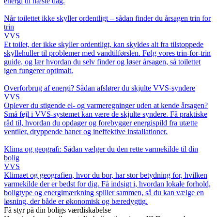
energi til næste dag.
Når toilettet ikke skyller ordentligt – sådan finder du årsagen trin for
trin
VVS
Et toilet, der ikke skyller ordentligt, kan skyldes alt fra tilstoppede
skyllehuller til problemer med vandtilførslen. Følg vores trin-for-trin
guide, og lær hvordan du selv finder og løser årsagen, så toilettet
igen fungerer optimalt.
Overforbrug af energi? Sådan afslører du skjulte VVS-syndere
VVS
Oplever du stigende el- og varmeregninger uden at kende årsagen?
Små fejl i VVS-systemet kan være de skjulte syndere. Få praktiske
råd til, hvordan du opdager og forebygger energispild fra utætte
ventiler, dryppende haner og ineffektive installationer.
Klima og geografi: Sådan vælger du den rette varmekilde til din
bolig
VVS
Klimaet og geografien, hvor du bor, har stor betydning for, hvilken
varmekilde der er bedst for dig. Få indsigt i, hvordan lokale forhold,
boligtype og energimærkning spiller sammen, så du kan vælge en
løsning, der både er økonomisk og bæredygtig.
Få styr på din boligs værdiskabelse