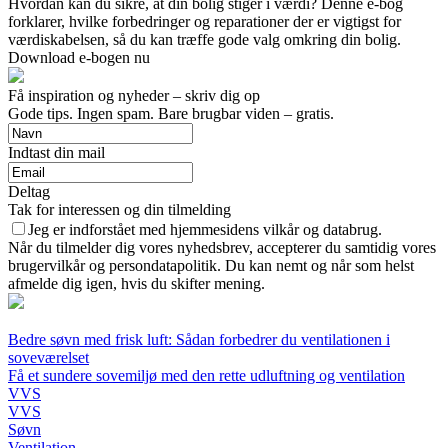
Hvordan kan du sikre, at din bolig stiger i værdi? Denne e-bog
forklarer, hvilke forbedringer og reparationer der er vigtigst for
værdiskabelsen, så du kan træffe gode valg omkring din bolig.
Download e-bogen nu
Få inspiration og nyheder – skriv dig op
Gode tips. Ingen spam. Bare brugbar viden – gratis.
Indtast din mail
Deltag
Tak for interessen og din tilmelding
Jeg er indforstået med hjemmesidens vilkår og databrug.
Når du tilmelder dig vores nyhedsbrev, accepterer du samtidig vores
brugervilkår og persondatapolitik. Du kan nemt og når som helst
afmelde dig igen, hvis du skifter mening.
Bedre søvn med frisk luft: Sådan forbedrer du ventilationen i
soveværelset
Få et sundere sovemiljø med den rette udluftning og ventilation
VVS
VVS
Søvn
Ventilation