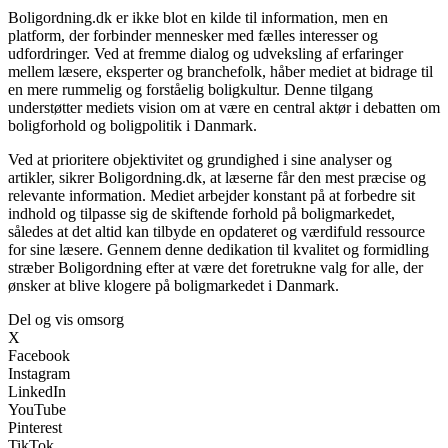
Boligordning.dk er ikke blot en kilde til information, men en
platform, der forbinder mennesker med fælles interesser og
udfordringer. Ved at fremme dialog og udveksling af erfaringer
mellem læsere, eksperter og branchefolk, håber mediet at bidrage til
en mere rummelig og forståelig boligkultur. Denne tilgang
understøtter mediets vision om at være en central aktør i debatten om
boligforhold og boligpolitik i Danmark.
Ved at prioritere objektivitet og grundighed i sine analyser og
artikler, sikrer Boligordning.dk, at læserne får den mest præcise og
relevante information. Mediet arbejder konstant på at forbedre sit
indhold og tilpasse sig de skiftende forhold på boligmarkedet,
således at det altid kan tilbyde en opdateret og værdifuld ressource
for sine læsere. Gennem denne dedikation til kvalitet og formidling
stræber Boligordning efter at være det foretrukne valg for alle, der
ønsker at blive klogere på boligmarkedet i Danmark.
Del og vis omsorg
X
Facebook
Instagram
LinkedIn
YouTube
Pinterest
TikTok