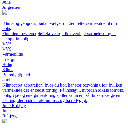
Julie
Jørgensen
Klima og geografi: Sådan vælger du den rette varmekilde til din
bolig
Find den mest energieffektive og klimavenlige varmeløsning til
netop din bolig
VVS
VVS
Varmekilde
Energi
Bolig
Klima
Bæredygtighed
4 min
Klimaet og geografien, hvor du bor, har stor betydning for, hvilken
varmekilde der er bedst for dig. Få indsigt i, hvordan lokale forhold,
boligtype og energimærkning spiller sammen, så du kan vælge en
løsning, der både er økonomisk og bæredygtig.
Julie Rabjerg
Julie
Rabjerg