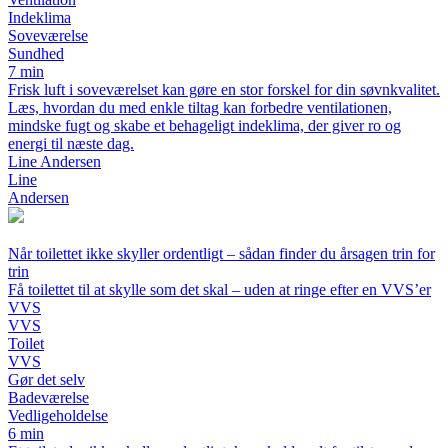
Indeklima
Soveværelse
Sundhed
7 min
Frisk luft i soveværelset kan gøre en stor forskel for din søvnkvalitet.
Læs, hvordan du med enkle tiltag kan forbedre ventilationen,
mindske fugt og skabe et behageligt indeklima, der giver ro og
energi til næste dag.
Line Andersen
Line
Andersen
Når toilettet ikke skyller ordentligt – sådan finder du årsagen trin for
trin
Få toilettet til at skylle som det skal – uden at ringe efter en VVS’er
VVS
VVS
Toilet
VVS
Gør det selv
Badeværelse
Vedligeholdelse
6 min