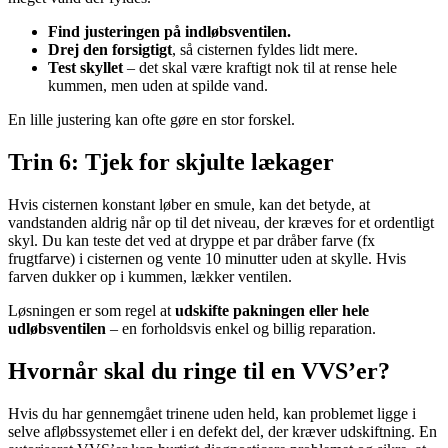
Find justeringen på indløbsventilen.
Drej den forsigtigt
, så cisternen fyldes lidt mere.
Test skyllet
– det skal være kraftigt nok til at rense hele
kummen, men uden at spilde vand.
En lille justering kan ofte gøre en stor forskel.
Trin 6: Tjek for skjulte lækager
Hvis cisternen konstant løber en smule, kan det betyde, at
vandstanden aldrig når op til det niveau, der kræves for et ordentligt
skyl. Du kan teste det ved at dryppe et par dråber farve (fx
frugtfarve) i cisternen og vente 10 minutter uden at skylle. Hvis
farven dukker op i kummen, lækker ventilen.
Løsningen er som regel at
udskifte pakningen eller hele
udløbsventilen
– en forholdsvis enkel og billig reparation.
Hvornår skal du ringe til en VVS’er?
Hvis du har gennemgået trinene uden held, kan problemet ligge i
selve afløbssystemet eller i en defekt del, der kræver udskiftning. En