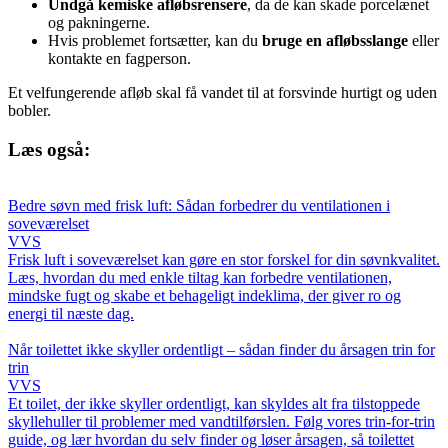
Undgå kemiske afløbsrensere
, da de kan skade porcelænet
og pakningerne.
Hvis problemet fortsætter, kan du
bruge en afløbsslange
eller
kontakte en fagperson.
Et velfungerende afløb skal få vandet til at forsvinde hurtigt og uden
bobler.
Læs også:
Bedre søvn med frisk luft: Sådan forbedrer du ventilationen i
soveværelset
VVS
Frisk luft i soveværelset kan gøre en stor forskel for din søvnkvalitet.
Læs, hvordan du med enkle tiltag kan forbedre ventilationen,
mindske fugt og skabe et behageligt indeklima, der giver ro og
energi til næste dag.
Når toilettet ikke skyller ordentligt – sådan finder du årsagen trin for
trin
VVS
Et toilet, der ikke skyller ordentligt, kan skyldes alt fra tilstoppede
skyllehuller til problemer med vandtilførslen. Følg vores trin-for-trin
guide, og lær hvordan du selv finder og løser årsagen, så toilettet