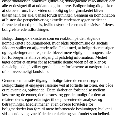
ekspertudtalelser, praktiske guides og dybdegående case-studier, der
alle er designet til at uddanne og inspirere. Boligordning.dk ønsker
at skabe et rum, hvor viden om bolig og boligmarkedet bliver
tilgængelig for alle, uanset forudsætninger. Gennem en kombination
af historiske perspektiver og aktuelle tendenser søger mediet at
forene teori med praksis, hvilket styrker læserens forståelse af deres
boligrelaterede udfordringer.
Boligordning.dk eksisterer som en reaktion på den stigende
kompleksitet i boligmarkedet, hvor både økonomiske og sociale
faktorer spiller en afgørende rolle. I takt med, at boligpriserne stiger
og reguleringer ændres, er det blevet mere vigtigt end nogensinde
for forbrugerne at have adgang til pålidelig information. Mediet
tager derfor et ansvar for at formidle denne viden på en klar og
forståelig måde, hvilket gør det lettere for læserne at navigere i et
ofte uoverskueligt landskab.
Gennem en narrativ tilgang til boligrelaterede emner søger
Boligordning at engagere læserne ved at fortælle historier, der både
er relevante og oplysende. Dette skaber en forbindelse mellem
læserne og de emner, der berøres, og gør det muligt for dem at
relatere deres egne erfaringer til de præsenterede analyser og
betragtninger. Mediet mener, at en dybere forståelse for
boligmarkedet kan føre til mere informerede beslutninger, hvilket i
sidste ende vil gavne både den enkelte og samfundet som helhed.