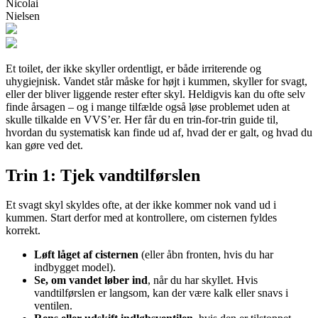
Nicolai
Nielsen
Et toilet, der ikke skyller ordentligt, er både irriterende og
uhygiejnisk. Vandet står måske for højt i kummen, skyller for svagt,
eller der bliver liggende rester efter skyl. Heldigvis kan du ofte selv
finde årsagen – og i mange tilfælde også løse problemet uden at
skulle tilkalde en VVS’er. Her får du en trin-for-trin guide til,
hvordan du systematisk kan finde ud af, hvad der er galt, og hvad du
kan gøre ved det.
Trin 1: Tjek vandtilførslen
Et svagt skyl skyldes ofte, at der ikke kommer nok vand ud i
kummen. Start derfor med at kontrollere, om cisternen fyldes
korrekt.
Løft låget af cisternen
(eller åbn fronten, hvis du har
indbygget model).
Se, om vandet løber ind
, når du har skyllet. Hvis
vandtilførslen er langsom, kan der være kalk eller snavs i
ventilen.