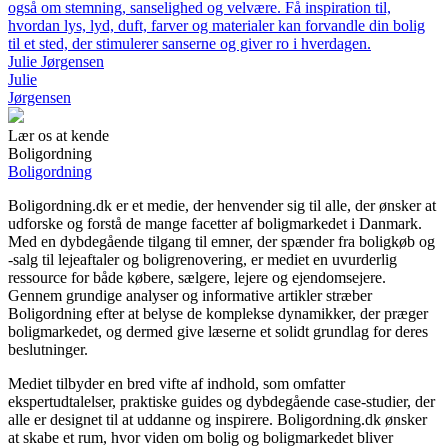
også om stemning, sanselighed og velvære. Få inspiration til,
hvordan lys, lyd, duft, farver og materialer kan forvandle din bolig
til et sted, der stimulerer sanserne og giver ro i hverdagen.
Julie Jørgensen
Julie
Jørgensen
Lær os at kende
Boligordning
Boligordning
Boligordning.dk er et medie, der henvender sig til alle, der ønsker at
udforske og forstå de mange facetter af boligmarkedet i Danmark.
Med en dybdegående tilgang til emner, der spænder fra boligkøb og
-salg til lejeaftaler og boligrenovering, er mediet en uvurderlig
ressource for både købere, sælgere, lejere og ejendomsejere.
Gennem grundige analyser og informative artikler stræber
Boligordning efter at belyse de komplekse dynamikker, der præger
boligmarkedet, og dermed give læserne et solidt grundlag for deres
beslutninger.
Mediet tilbyder en bred vifte af indhold, som omfatter
ekspertudtalelser, praktiske guides og dybdegående case-studier, der
alle er designet til at uddanne og inspirere. Boligordning.dk ønsker
at skabe et rum, hvor viden om bolig og boligmarkedet bliver