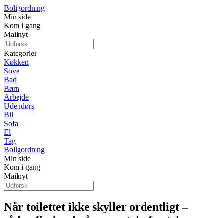
Boligordning
Min side
Kom i gang
Mailnyt
Kategorier
Køkken
Sove
Bad
Børn
Arbejde
Udendørs
Bil
Sofa
El
Tag
Boligordning
Min side
Kom i gang
Mailnyt
Når toilettet ikke skyller ordentligt –