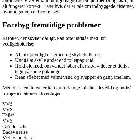
autoriseret VVS’er kan hurtigt diagnosticere problemet og sikre, at
alt fungerer korrekt – især hvis der er tale om indbyggede cisterner,
hvor adgangen er begrænset.
Forebyg fremtidige problemer
Et toilet, der skyller dårligt, kan ofte undgås med lidt
vedligeholdelse:
Afkalk jævnligt cisternen og skyllehullerne.
Undgå at skylle andet end toiletpapir ud.
Hold øje med, om vandet løber efter skyl – det er et tidligt
tegn på slidte pakninger.
Rens afløbet med varmt vand og svupper en gang imellem.
Med disse enkle vaner kan du forlænge toilettets levetid og undgå
mange irritationer i hverdagen.
VVS
VVS
Toilet
VVS
Gør det selv
Badeværelse
Vedligeholdelse