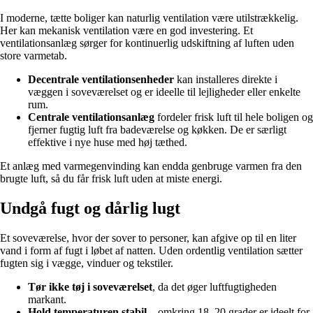
I moderne, tætte boliger kan naturlig ventilation være utilstrækkelig.
Her kan mekanisk ventilation være en god investering. Et
ventilationsanlæg sørger for kontinuerlig udskiftning af luften uden
store varmetab.
Decentrale ventilationsenheder
kan installeres direkte i
væggen i soveværelset og er ideelle til lejligheder eller enkelte
rum.
Centrale ventilationsanlæg
fordeler frisk luft til hele boligen og
fjerner fugtig luft fra badeværelse og køkken. De er særligt
effektive i nye huse med høj tæthed.
Et anlæg med varmegenvinding kan endda genbruge varmen fra den
brugte luft, så du får frisk luft uden at miste energi.
Undgå fugt og dårlig lugt
Et soveværelse, hvor der sover to personer, kan afgive op til en liter
vand i form af fugt i løbet af natten. Uden ordentlig ventilation sætter
fugten sig i vægge, vinduer og tekstiler.
Tør ikke tøj i soveværelset
, da det øger luftfugtigheden
markant.
Hold temperaturen stabil
– omkring 18–20 grader er ideelt for