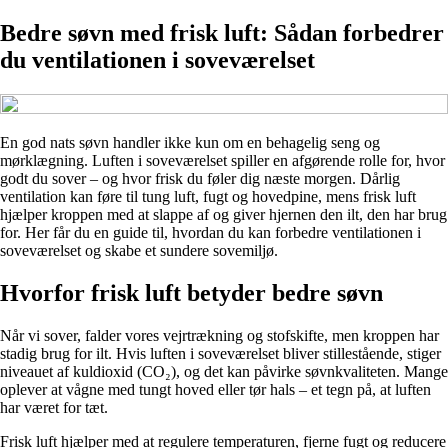
Bedre søvn med frisk luft: Sådan forbedrer
du ventilationen i soveværelset
En god nats søvn handler ikke kun om en behagelig seng og
mørklægning. Luften i soveværelset spiller en afgørende rolle for, hvor
godt du sover – og hvor frisk du føler dig næste morgen. Dårlig
ventilation kan føre til tung luft, fugt og hovedpine, mens frisk luft
hjælper kroppen med at slappe af og giver hjernen den ilt, den har brug
for. Her får du en guide til, hvordan du kan forbedre ventilationen i
soveværelset og skabe et sundere sovemiljø.
Hvorfor frisk luft betyder bedre søvn
Når vi sover, falder vores vejrtrækning og stofskifte, men kroppen har
stadig brug for ilt. Hvis luften i soveværelset bliver stillestående, stiger
niveauet af kuldioxid (CO₂), og det kan påvirke søvnkvaliteten. Mange
oplever at vågne med tungt hoved eller tør hals – et tegn på, at luften
har været for tæt.
Frisk luft hjælper med at regulere temperaturen, fjerne fugt og reducere