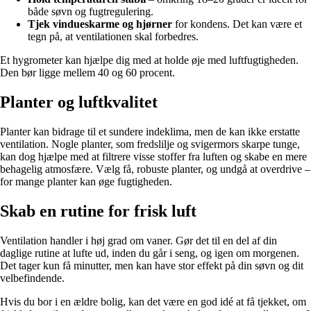
både søvn og fugtregulering.
Tjek vindueskarme og hjørner
for kondens. Det kan være et
tegn på, at ventilationen skal forbedres.
Et hygrometer kan hjælpe dig med at holde øje med luftfugtigheden.
Den bør ligge mellem 40 og 60 procent.
Planter og luftkvalitet
Planter kan bidrage til et sundere indeklima, men de kan ikke erstatte
ventilation. Nogle planter, som fredslilje og svigermors skarpe tunge,
kan dog hjælpe med at filtrere visse stoffer fra luften og skabe en mere
behagelig atmosfære. Vælg få, robuste planter, og undgå at overdrive –
for mange planter kan øge fugtigheden.
Skab en rutine for frisk luft
Ventilation handler i høj grad om vaner. Gør det til en del af din
daglige rutine at lufte ud, inden du går i seng, og igen om morgenen.
Det tager kun få minutter, men kan have stor effekt på din søvn og dit
velbefindende.
Hvis du bor i en ældre bolig, kan det være en god idé at få tjekket, om