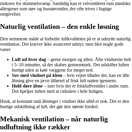
risikoen for skimmelsvamp. Samtidig kan et velventileret rum mindske
allergener som støv og husstøvmider, der ofte trives i fugtige
omgivelser.
Naturlig ventilation – den enkle løsning
Den nemmeste måde at forbedre luftkvaliteten på er at udnytte naturlig
ventilation. Det kræver ikke avanceret udstyr, men blot nogle gode
vaner.
Luft ud hver dag
– gerne morgen og aften. Åbn vinduerne helt
i 5–10 minutter, så der skabes gennemtræk. Det udskifter luften
hurtigt uden at køle væggene for meget ned.
Sov med vinduet på klem
– hvis vejret tillader det, kan en lille
åbning give en jævn tilførsel af frisk luft natten igennem.
Hold døre åbne
– især hvis der er friskluftventiler i andre rum.
Det hjælper luften med at cirkulere i hele boligen.
Husk, at konstant små åbninger i vinduer ikke altid er nok. Det er den
hurtige udskiftning af luft, der gør den største forskel.
Mekanisk ventilation – når naturlig
udluftning ikke rækker