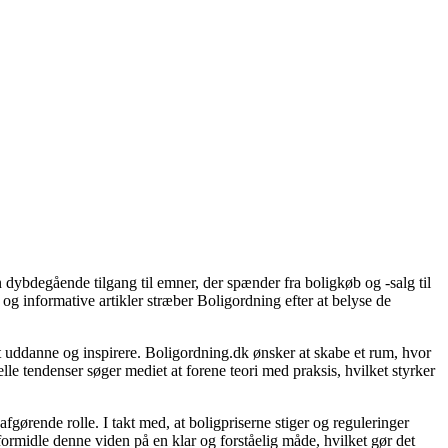
 dybdegående tilgang til emner, der spænder fra boligkøb og -salg til
og informative artikler stræber Boligordning efter at belyse de
 at uddanne og inspirere. Boligordning.dk ønsker at skabe et rum, hvor
le tendenser søger mediet at forene teori med praksis, hvilket styrker
gørende rolle. I takt med, at boligpriserne stiger og reguleringer
 formidle denne viden på en klar og forståelig måde, hvilket gør det