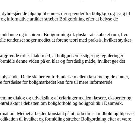
 dybdegående tilgang til emner, der spænder fra boligkøb og -salg til
og informative artikler stræber Boligordning efter at belyse de
 at uddanne og inspirere. Boligordning.dk ønsker at skabe et rum, hvor
le tendenser søger mediet at forene teori med praksis, hvilket styrker
gørende rolle. I takt med, at boligpriserne stiger og reguleringer
 formidle denne viden på en klar og forståelig måde, hvilket gør det
g oplysende. Dette skaber en forbindelse mellem læserne og de emner,
re forståelse for boligmarkedet kan føre til mere informerede
 fremme dialog og udveksling af erfaringer mellem læsere, eksperter og
entral aktør i debatten om boligforhold og boligpolitik i Danmark.
ormation. Mediet arbejder konstant på at forbedre sit indhold og tilpasse
dikation til kvalitet og formidling stræber Boligordning efter at være