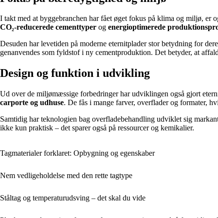
I takt med at byggebranchen har fået øget fokus på klima og miljø, er o
CO₂-reducerede cementtyper
og
energioptimerede produktionspro
Desuden har levetiden på moderne eternitplader stor betydning for deres
genanvendes som fyldstof i ny cementproduktion. Det betyder, at affa
Design og funktion i udvikling
Ud over de miljømæssige forbedringer har udviklingen også gjort eterni
carporte og udhuse
. De fås i mange farver, overflader og formater, h
Samtidig har teknologien bag overfladebehandling udviklet sig markant
ikke kun praktisk – det sparer også på ressourcer og kemikalier.
Tagmaterialer forklaret: Opbygning og egenskaber
Nem vedligeholdelse med den rette tagtype
Ståltag og temperaturudsving – det skal du vide