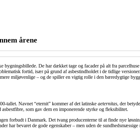
gennem årene
ske bygningsbillede. De har dækket tage og facader på alt fra parcelhuse
blematisk fortid, især på grund af asbestindholdet i de tidlige versioner
mere miljøvenlige – og de spiller en vigtig rolle i den bæredygtige byg
00-tallet. Navnet “eternit” kommer af det latinske
aeternitas
, der betyd
asbestfibre, som gav dem en imponerende styrke og fleksibilitet.
ugen forbudt i Danmark. Det tvang producenterne til at finde nye løsni
se plader har bevaret de gode egenskaber – men uden de sundhedsmæssige r