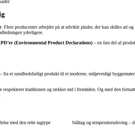
kader
ig
r
. Flere producenter arbejder på at udvikle plader, der kan skilles ad 
dledningen yderligere.
PD’er (Environmental Product Declarations)
– en fast del af produk
fra et sundhedsfarligt produkt til et moderne, miljøvenligt byggemate
åde respekterer traditionen og rækker ind i fremtiden. Og med den fortsat
.
else med den rette tagtype
Ståltag og temperaturudsving – d