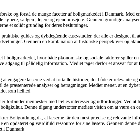
udforske og forstå de mange facetter af boligmarkedet i Danmark. Med en
åde købere, sælgere, lejere og ejendomsejere. Gennem grundige analyser 
e et solidt grundlag for deres beslutninger.
, praktiske guides og dybdegående case-studier, der alle er designet til
udsætninger. Gennem en kombination af historiske perspektiver og aktuel
 i boligmarkedet, hvor både økonomiske og sociale faktorer spiller en af
e adgang til pålidelig information. Mediet tager derfor et ansvar for at
 at engagere læserne ved at fortælle historier, der både er relevante o
 til de præsenterede analyser og betragtninger. Mediet mener, at en dybe
undet som helhed.
, der forbinder mennesker med fælles interesser og udfordringer. Ved at
 boligkultur. Denne tilgang understøtter mediets vision om at være en c
 sikrer Boligordning.dk, at læserne får den mest præcise og relevante inf
yde en opdateret og værdifuld ressource for sine læsere. Gennem denne de
det i Danmark.