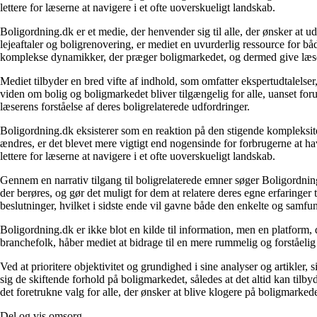
lettere for læserne at navigere i et ofte uoverskueligt landskab.
Boligordning.dk er et medie, der henvender sig til alle, der ønsker at 
lejeaftaler og boligrenovering, er mediet en uvurderlig ressource for b
komplekse dynamikker, der præger boligmarkedet, og dermed give læsern
Mediet tilbyder en bred vifte af indhold, som omfatter ekspertudtalelser
viden om bolig og boligmarkedet bliver tilgængelig for alle, uanset for
læserens forståelse af deres boligrelaterede udfordringer.
Boligordning.dk eksisterer som en reaktion på den stigende kompleksitet
ændres, er det blevet mere vigtigt end nogensinde for forbrugerne at hav
lettere for læserne at navigere i et ofte uoverskueligt landskab.
Gennem en narrativ tilgang til boligrelaterede emner søger Boligordning
der berøres, og gør det muligt for dem at relatere deres egne erfaringer
beslutninger, hvilket i sidste ende vil gavne både den enkelte og samf
Boligordning.dk er ikke blot en kilde til information, men en platform
branchefolk, håber mediet at bidrage til en mere rummelig og forståelig
Ved at prioritere objektivitet og grundighed i sine analyser og artikler,
sig de skiftende forhold på boligmarkedet, således at det altid kan tilb
det foretrukne valg for alle, der ønsker at blive klogere på boligmarke
Del og vis omsorg