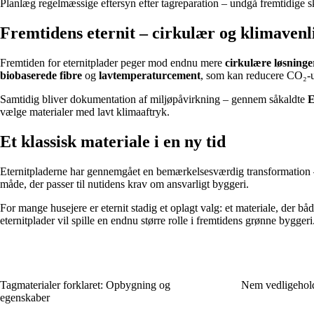
Planlæg regelmæssige eftersyn efter tagreparation – undgå fremtidige s
Fremtidens eternit – cirkulær og klimavenl
Fremtiden for eternitplader peger mod endnu mere
cirkulære løsninge
biobaserede fibre
og
lavtemperaturcement
, som kan reducere CO₂-u
Samtidig bliver dokumentation af miljøpåvirkning – gennem såkaldte
E
vælge materialer med lavt klimaaftryk.
Et klassisk materiale i en ny tid
Eternitpladerne har gennemgået en bemærkelsesværdig transformation – 
måde, der passer til nutidens krav om ansvarligt byggeri.
For mange husejere er eternit stadig et oplagt valg: et materiale, der b
eternitplader vil spille en endnu større rolle i fremtidens grønne byggeri
Tagmaterialer forklaret: Opbygning og
Nem vedligehold
egenskaber