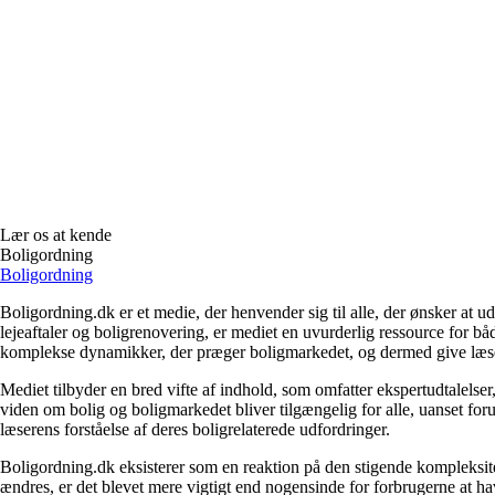
Lær os at kende
Boligordning
Boligordning
Boligordning.dk er et medie, der henvender sig til alle, der ønsker at 
lejeaftaler og boligrenovering, er mediet en uvurderlig ressource for b
komplekse dynamikker, der præger boligmarkedet, og dermed give læsern
Mediet tilbyder en bred vifte af indhold, som omfatter ekspertudtalelser
viden om bolig og boligmarkedet bliver tilgængelig for alle, uanset for
læserens forståelse af deres boligrelaterede udfordringer.
Boligordning.dk eksisterer som en reaktion på den stigende kompleksitet
ændres, er det blevet mere vigtigt end nogensinde for forbrugerne at hav