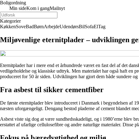
Boligordning
Min side
Kom i gang
Mailnyt
Kategorier
Køkken
Sove
Bad
Børn
Arbejde
Udendørs
Bil
Sofa
El
Tag
Miljøvenlige eternitplader – udviklingen 
Eternitplader har i mere end et århundrede været en fast del af det dan
vedligeholdelse og klassiske udtryk. Men materialet har også haft en pro
produceret for 50 år siden. Udviklingen har gjort dem både sundere og 
Fra asbest til sikker cementfiber
De første eternitplader blev introduceret i Danmark i begyndelsen af 19
næsten uforgængeligt. Dengang bestod pladerne af cement blandet med 
Asbest viste sig dog at være sundhedsskadeligt, og i 1980’erne blev br
erstattet af ufarlige cellulosefibre og andre naturlige materialer. Dis
Fokus på bæredygtighed og miljø