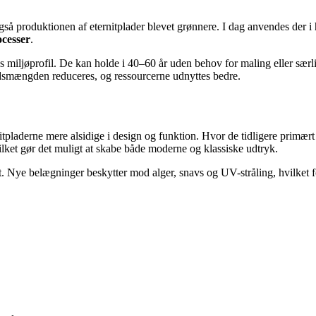
gså produktionen af eternitplader blevet grønnere. I dag anvendes der i
cesser
.
 miljøprofil. De kan holde i 40–60 år uden behov for maling eller særli
ldsmængden reduceres, og ressourcerne udnyttes bedre.
tpladerne mere alsidige i design og funktion. Hvor de tidligere primær
vilket gør det muligt at skabe både moderne og klassiske udtryk.
. Nye belægninger beskytter mod alger, snavs og UV-stråling, hvilket f