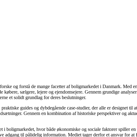
udforske og forstå de mange facetter af boligmarkedet i Danmark. Med en
åde købere, sælgere, lejere og ejendomsejere. Gennem grundige analyser 
e et solidt grundlag for deres beslutninger.
, praktiske guides og dybdegående case-studier, der alle er designet til
udsætninger. Gennem en kombination af historiske perspektiver og aktuel
 i boligmarkedet, hvor både økonomiske og sociale faktorer spiller en af
e adgang til pålidelig information. Mediet tager derfor et ansvar for at