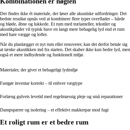
Kombinationen er nøglen
Der findes ikke ét materiale, der løser alle akustiske udfordringer. Det
bedste resultat opnås ved at kombinere flere typer overflader – hårde
og bløde, åbne og lukkede. Et rum med trælameller, tekstiler og
akustikplader vil typisk have en langt mere behagelig lyd end et rum
med bare vægge og lofter.
Når du planlægger et nyt rum eller renoverer, kan det derfor betale sig
at tænke akustikken ind fra starten. Det skaber ikke kun bedre lyd, men
også et mere indbydende og funktionelt miljø.
Materialer, der giver et behageligt lydmiljø
Fastgør inventar korrekt – til enhver vægtype
Forlæng gulvets levetid med regelmæssig pleje og små reparationer
Dampspærre og isolering – et effektivt makkerpar mod fugt
Et roligt rum er et bedre rum