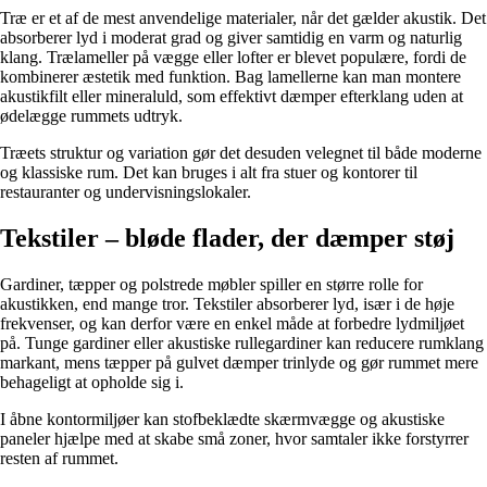
Træ er et af de mest anvendelige materialer, når det gælder akustik. Det
absorberer lyd i moderat grad og giver samtidig en varm og naturlig
klang. Trælameller på vægge eller lofter er blevet populære, fordi de
kombinerer æstetik med funktion. Bag lamellerne kan man montere
akustikfilt eller mineraluld, som effektivt dæmper efterklang uden at
ødelægge rummets udtryk.
Træets struktur og variation gør det desuden velegnet til både moderne
og klassiske rum. Det kan bruges i alt fra stuer og kontorer til
restauranter og undervisningslokaler.
Tekstiler – bløde flader, der dæmper støj
Gardiner, tæpper og polstrede møbler spiller en større rolle for
akustikken, end mange tror. Tekstiler absorberer lyd, især i de høje
frekvenser, og kan derfor være en enkel måde at forbedre lydmiljøet
på. Tunge gardiner eller akustiske rullegardiner kan reducere rumklang
markant, mens tæpper på gulvet dæmper trinlyde og gør rummet mere
behageligt at opholde sig i.
I åbne kontormiljøer kan stofbeklædte skærmvægge og akustiske
paneler hjælpe med at skabe små zoner, hvor samtaler ikke forstyrrer
resten af rummet.