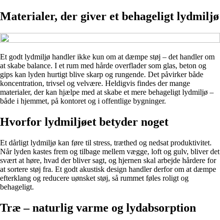
Materialer, der giver et behageligt lydmiljø
Et godt lydmiljø handler ikke kun om at dæmpe støj – det handler om
at skabe balance. I et rum med hårde overflader som glas, beton og
gips kan lyden hurtigt blive skarp og rungende. Det påvirker både
koncentration, trivsel og velvære. Heldigvis findes der mange
materialer, der kan hjælpe med at skabe et mere behageligt lydmiljø –
både i hjemmet, på kontoret og i offentlige bygninger.
Hvorfor lydmiljøet betyder noget
Et dårligt lydmiljø kan føre til stress, træthed og nedsat produktivitet.
Når lyden kastes frem og tilbage mellem vægge, loft og gulv, bliver det
svært at høre, hvad der bliver sagt, og hjernen skal arbejde hårdere for
at sortere støj fra. Et godt akustisk design handler derfor om at dæmpe
efterklang og reducere uønsket støj, så rummet føles roligt og
behageligt.
Træ – naturlig varme og lydabsorption