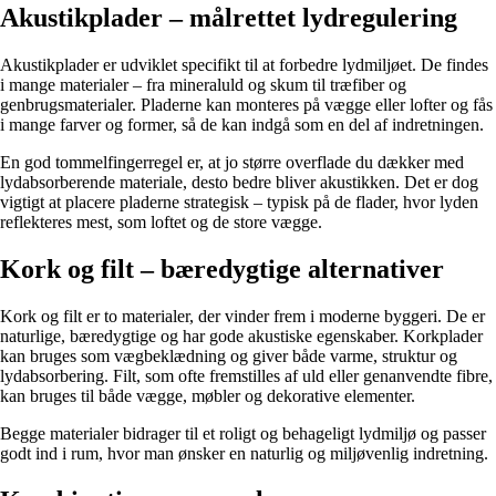
Akustikplader – målrettet lydregulering
Akustikplader er udviklet specifikt til at forbedre lydmiljøet. De findes
i mange materialer – fra mineraluld og skum til træfiber og
genbrugsmaterialer. Pladerne kan monteres på vægge eller lofter og fås
i mange farver og former, så de kan indgå som en del af indretningen.
En god tommelfingerregel er, at jo større overflade du dækker med
lydabsorberende materiale, desto bedre bliver akustikken. Det er dog
vigtigt at placere pladerne strategisk – typisk på de flader, hvor lyden
reflekteres mest, som loftet og de store vægge.
Kork og filt – bæredygtige alternativer
Kork og filt er to materialer, der vinder frem i moderne byggeri. De er
naturlige, bæredygtige og har gode akustiske egenskaber. Korkplader
kan bruges som vægbeklædning og giver både varme, struktur og
lydabsorbering. Filt, som ofte fremstilles af uld eller genanvendte fibre,
kan bruges til både vægge, møbler og dekorative elementer.
Begge materialer bidrager til et roligt og behageligt lydmiljø og passer
godt ind i rum, hvor man ønsker en naturlig og miljøvenlig indretning.