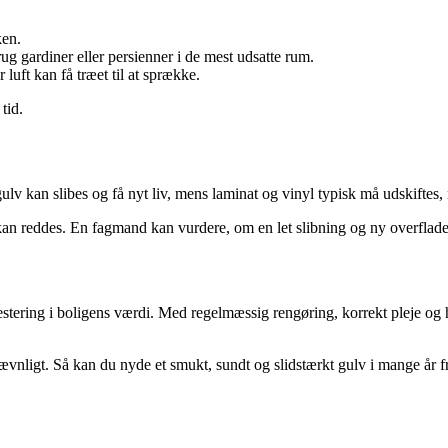
ken.
g gardiner eller persienner i de mest udsatte rum.
 luft kan få træet til at sprække.
tid.
gulv kan slibes og få nyt liv, mens laminat og vinyl typisk må udskiftes,
kan reddes. En fagmand kan vurdere, om en let slibning og ny overfladebe
investering i boligens værdi. Med regelmæssig rengøring, korrekt pleje 
jævnligt. Så kan du nyde et smukt, sundt og slidstærkt gulv i mange år 