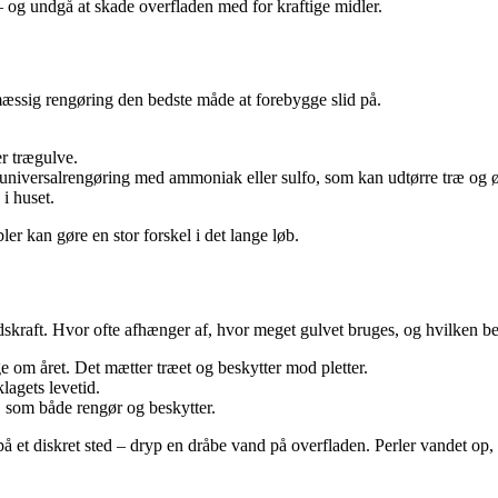
 og undgå at skade overfladen med for kraftige midler.
mæssig rengøring den bedste måde at forebygge slid på.
r trægulve.
å universalrengøring med ammoniak eller sulfo, som kan udtørre træ og
i huset.
r kan gøre en stor forskel i det lange løb.
dskraft. Hvor ofte afhænger af, hvor meget gulvet bruges, og hvilken be
ge om året. Det mætter træet og beskytter mod pletter.
lagets levetid.
som både rengør og beskytter.
på et diskret sted – dryp en dråbe vand på overfladen. Perler vandet op, e