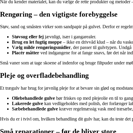
Når du kender materialet, kan du vælge de rette produkter og metoder –
Rengøring – den vigtigste forebyggelse
Støv, sand og småsten virker som sandpapir på gulvet. Derfor er regel
Støvsug eller fej
jævnligt, især i gangarealer.
Brug en let fugtig moppe
– ikke en drivvåd klud – når du vaske
Vælg milde rengøringsmidler
, der passer til gulvtypen. Undg
Placér måtter
ved indgangene for at fange snavs, før det når ind 
Små vaner som at tage skoene af indenfor og bruge filtpuder under møble
Pleje og overfladebehandling
Et trægulv har brug for jævnlig pleje for at bevare sin glød og modstan
Oliebehandlede gulve
bør friskes op med plejeolie en til to gan
Lakerede gulve
kan vedligeholdes med polish, der forlænger lak
Sæbebehandlede gulve
kræver regelmæssig vask med træsæbe, 
Hvis du er i tvivl om, hvilken behandling dit gulv har, kan du teste det 
Små reparationer – før de bliver store