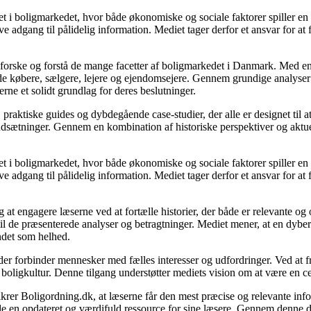
 i boligmarkedet, hvor både økonomiske og sociale faktorer spiller en af
e adgang til pålidelig information. Mediet tager derfor et ansvar for at
udforske og forstå de mange facetter af boligmarkedet i Danmark. Med en
åde købere, sælgere, lejere og ejendomsejere. Gennem grundige analyser 
e et solidt grundlag for deres beslutninger.
, praktiske guides og dybdegående case-studier, der alle er designet til
udsætninger. Gennem en kombination af historiske perspektiver og aktuel
 i boligmarkedet, hvor både økonomiske og sociale faktorer spiller en af
e adgang til pålidelig information. Mediet tager derfor et ansvar for at
 at engagere læserne ved at fortælle historier, der både er relevante o
 til de præsenterede analyser og betragtninger. Mediet mener, at en dybe
undet som helhed.
, der forbinder mennesker med fælles interesser og udfordringer. Ved at
 boligkultur. Denne tilgang understøtter mediets vision om at være en c
 sikrer Boligordning.dk, at læserne får den mest præcise og relevante inf
yde en opdateret og værdifuld ressource for sine læsere. Gennem denne de