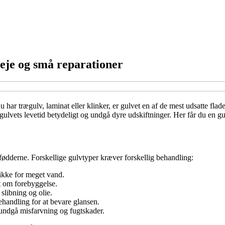
eje og små reparationer
r trægulv, laminat eller klinker, er gulvet en af de mest udsatte flader 
lvets levetid betydeligt og undgå dyre udskiftninger. Her får du en gui
r fødderne. Forskellige gulvtyper kræver forskellig behandling:
 ikke for meget vand.
et om forebyggelse.
slibning og olie.
handling for at bevare glansen.
 undgå misfarvning og fugtskader.