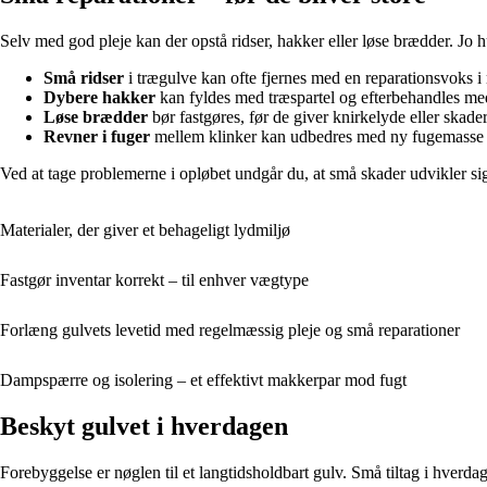
Selv med god pleje kan der opstå ridser, hakker eller løse brædder. Jo h
Små ridser
i trægulve kan ofte fjernes med en reparationsvoks i
Dybere hakker
kan fyldes med træspartel og efterbehandles med 
Løse brædder
bør fastgøres, før de giver knirkelyde eller skad
Revner i fuger
mellem klinker kan udbedres med ny fugemasse for
Ved at tage problemerne i opløbet undgår du, at små skader udvikler sig t
Materialer, der giver et behageligt lydmiljø
Fastgør inventar korrekt – til enhver vægtype
Forlæng gulvets levetid med regelmæssig pleje og små reparationer
Dampspærre og isolering – et effektivt makkerpar mod fugt
Beskyt gulvet i hverdagen
Forebyggelse er nøglen til et langtidsholdbart gulv. Små tiltag i hverd