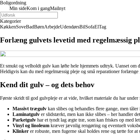
Boligordning
Min side
Kom i gang
Mailnyt
Kategorier
Køkken
Sove
Bad
Børn
Arbejde
Udendørs
Bil
Sofa
El
Tag
Forlæng gulvets levetid med regelmæssig pl
Et smukt og velholdt gulv kan løfte hele hjemmets udtryk. Uanset om du ha
Heldigvis kan du med regelmæssig pleje og små reparationer forlænge gu
Kend dit gulv – og dets behov
Første skridt til god gulvpleje er at vide, hvilket materiale du har unde
Massivt trægulv
kan slibes og behandles flere gange, men tåler
Laminatgulv
er slidstærkt, men kan ikke slibes – her handler d
Parketgulv
har et tyndt lag ægte træ, som kan friskes op med let 
Vinyl og linoleum
kræver jævnlig rengøring og eventuelt voksbe
Klinker
er robuste, men fugerne skal holdes rene og tætte for at