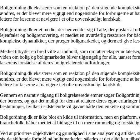
Boligordning.dk eksisterer som en reaktion på den stigende kompleksitet
ændres, er det blevet mere vigtigt end nogensinde for forbrugerne at hav
lettere for læserne at navigere i et ofte uoverskueligt landskab.
Boligordning.dk er et medie, der henvender sig til alle, der ønsker at 
lejeaftaler og boligrenovering, er mediet en uvurderlig ressource for b
komplekse dynamikker, der præger boligmarkedet, og dermed give læsern
Mediet tilbyder en bred vifte af indhold, som omfatter ekspertudtalelser
viden om bolig og boligmarkedet bliver tilgængelig for alle, uanset for
læserens forståelse af deres boligrelaterede udfordringer.
Boligordning.dk eksisterer som en reaktion på den stigende kompleksitet
ændres, er det blevet mere vigtigt end nogensinde for forbrugerne at hav
lettere for læserne at navigere i et ofte uoverskueligt landskab.
Gennem en narrativ tilgang til boligrelaterede emner søger Boligordning
der berøres, og gør det muligt for dem at relatere deres egne erfaringer
beslutninger, hvilket i sidste ende vil gavne både den enkelte og samf
Boligordning.dk er ikke blot en kilde til information, men en platform
branchefolk, håber mediet at bidrage til en mere rummelig og forståelig
Ved at prioritere objektivitet og grundighed i sine analyser og artikler,
sig de skiftende forhold på boligmarkedet, således at det altid kan tilb