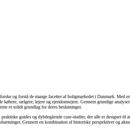
udforske og forstå de mange facetter af boligmarkedet i Danmark. Med en
åde købere, sælgere, lejere og ejendomsejere. Gennem grundige analyser 
e et solidt grundlag for deres beslutninger.
, praktiske guides og dybdegående case-studier, der alle er designet til
udsætninger. Gennem en kombination af historiske perspektiver og aktuel