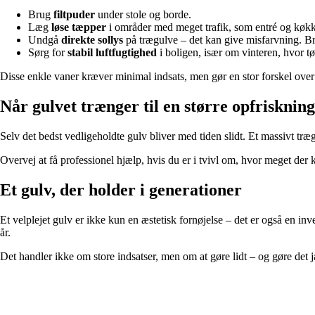
Brug
filtpuder
under stole og borde.
Læg
løse tæpper
i områder med meget trafik, som entré og køk
Undgå
direkte sollys
på trægulve – det kan give misfarvning. Bru
Sørg for
stabil luftfugtighed
i boligen, især om vinteren, hvor tør
Disse enkle vaner kræver minimal indsats, men gør en stor forskel over 
Når gulvet trænger til en større opfriskning
Selv det bedst vedligeholdte gulv bliver med tiden slidt. Et massivt træ
Overvej at få professionel hjælp, hvis du er i tvivl om, hvor meget der 
Et gulv, der holder i generationer
Et velplejet gulv er ikke kun en æstetisk fornøjelse – det er også en 
år.
Det handler ikke om store indsatser, men om at gøre lidt – og gøre det 