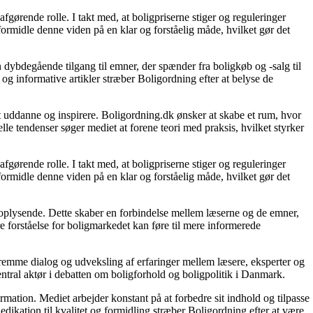
gørende rolle. I takt med, at boligpriserne stiger og reguleringer
 formidle denne viden på en klar og forståelig måde, hvilket gør det
 dybdegående tilgang til emner, der spænder fra boligkøb og -salg til
og informative artikler stræber Boligordning efter at belyse de
 at uddanne og inspirere. Boligordning.dk ønsker at skabe et rum, hvor
le tendenser søger mediet at forene teori med praksis, hvilket styrker
gørende rolle. I takt med, at boligpriserne stiger og reguleringer
 formidle denne viden på en klar og forståelig måde, hvilket gør det
g oplysende. Dette skaber en forbindelse mellem læserne og de emner,
re forståelse for boligmarkedet kan føre til mere informerede
 fremme dialog og udveksling af erfaringer mellem læsere, eksperter og
entral aktør i debatten om boligforhold og boligpolitik i Danmark.
ormation. Mediet arbejder konstant på at forbedre sit indhold og tilpasse
dikation til kvalitet og formidling stræber Boligordning efter at være