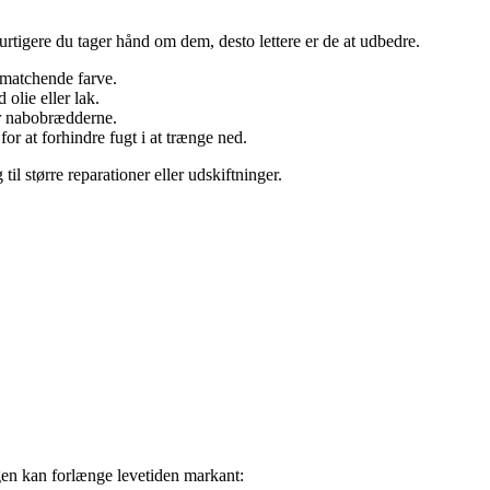
urtigere du tager hånd om dem, desto lettere er de at udbedre.
 matchende farve.
olie eller lak.
er nabobrædderne.
 at forhindre fugt i at trænge ned.
il større reparationer eller udskiftninger.
agen kan forlænge levetiden markant: