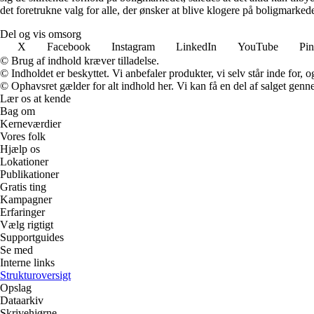
det foretrukne valg for alle, der ønsker at blive klogere på boligmarke
Del og vis omsorg
X
Facebook
Instagram
LinkedIn
YouTube
Pin
© Brug af indhold kræver tilladelse.
© Indholdet er beskyttet. Vi anbefaler produkter, vi selv står inde for
© Ophavsret gælder for alt indhold her. Vi kan få en del af salget genne
Lær os at kende
Bag om
Kerneværdier
Vores folk
Hjælp os
Lokationer
Publikationer
Gratis ting
Kampagner
Erfaringer
Vælg rigtigt
Supportguides
Se med
Interne links
Strukturoversigt
Opslag
Dataarkiv
Skrivehjørne