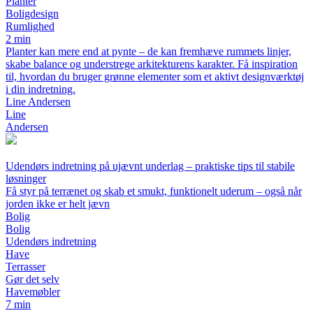
Planter
Boligdesign
Rumlighed
2 min
Planter kan mere end at pynte – de kan fremhæve rummets linjer,
skabe balance og understrege arkitekturens karakter. Få inspiration
til, hvordan du bruger grønne elementer som et aktivt designværktøj
i din indretning.
Line Andersen
Line
Andersen
Udendørs indretning på ujævnt underlag – praktiske tips til stabile
løsninger
Få styr på terrænet og skab et smukt, funktionelt uderum – også når
jorden ikke er helt jævn
Bolig
Bolig
Udendørs indretning
Have
Terrasser
Gør det selv
Havemøbler
7 min