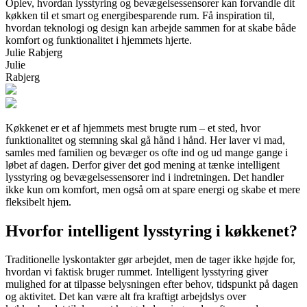
Oplev, hvordan lysstyring og bevægelsessensorer kan forvandle dit
køkken til et smart og energibesparende rum. Få inspiration til,
hvordan teknologi og design kan arbejde sammen for at skabe både
komfort og funktionalitet i hjemmets hjerte.
Julie Rabjerg
Julie
Rabjerg
Køkkenet er et af hjemmets mest brugte rum – et sted, hvor
funktionalitet og stemning skal gå hånd i hånd. Her laver vi mad,
samles med familien og bevæger os ofte ind og ud mange gange i
løbet af dagen. Derfor giver det god mening at tænke intelligent
lysstyring og bevægelsessensorer ind i indretningen. Det handler
ikke kun om komfort, men også om at spare energi og skabe et mere
fleksibelt hjem.
Hvorfor intelligent lysstyring i køkkenet?
Traditionelle lyskontakter gør arbejdet, men de tager ikke højde for,
hvordan vi faktisk bruger rummet. Intelligent lysstyring giver
mulighed for at tilpasse belysningen efter behov, tidspunkt på dagen
og aktivitet. Det kan være alt fra kraftigt arbejdslys over