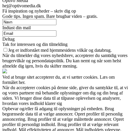
Optivo Media
hej@optivomedia.dk
Få inspiration og nyheder – skriv dig op
Gode tips. Ingen spam. Bare brugbar viden – gratis.
Indtast din mail
Deltag
Tak for interessen og din tilmelding
Jeg er indforstået med hjemmesidens vilkår og databrug.
Når du tilmelder dig vores nyhedsbrev, accepterer du samtidig vores
brugervilkår og persondatapolitik. Du kan nemt og når som helst
afmelde dig igen, hvis du skifter mening.
Ved at bruge sitet accepterer du, at vi sætter cookies. Læs om
formålet her.
Når du accepterer cookies på denne side, giver du samtykke til, at vi
og vores partnere må behandle oplysninger om dig og din brug af
siden. Vi bruger disse data til at tilpasse oplevelsen og analysere,
hvordan vores indhold klarer sig
Opbevar og/eller få adgang til oplysninger på enheden. Brug
begrænsede data til at vælge annoncer. Opret profiler til personlig
annoncering. Brug profiler til at vælge målrettede annoncer. Opret
profiler til personligt indhold. Brug profiler til at vælge relevant
indhold. Mål effektiviteten af annoncer. Mål indholdets ydeevne.