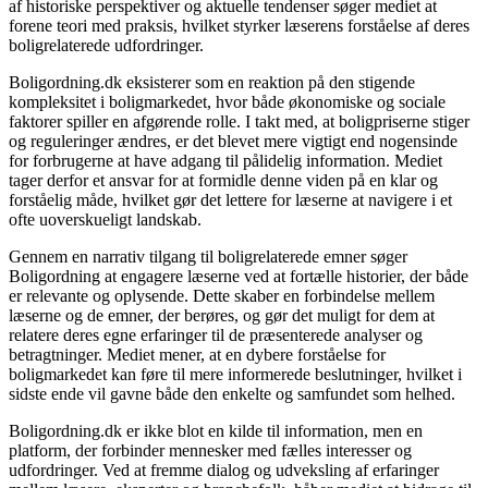
af historiske perspektiver og aktuelle tendenser søger mediet at
forene teori med praksis, hvilket styrker læserens forståelse af deres
boligrelaterede udfordringer.
Boligordning.dk eksisterer som en reaktion på den stigende
kompleksitet i boligmarkedet, hvor både økonomiske og sociale
faktorer spiller en afgørende rolle. I takt med, at boligpriserne stiger
og reguleringer ændres, er det blevet mere vigtigt end nogensinde
for forbrugerne at have adgang til pålidelig information. Mediet
tager derfor et ansvar for at formidle denne viden på en klar og
forståelig måde, hvilket gør det lettere for læserne at navigere i et
ofte uoverskueligt landskab.
Gennem en narrativ tilgang til boligrelaterede emner søger
Boligordning at engagere læserne ved at fortælle historier, der både
er relevante og oplysende. Dette skaber en forbindelse mellem
læserne og de emner, der berøres, og gør det muligt for dem at
relatere deres egne erfaringer til de præsenterede analyser og
betragtninger. Mediet mener, at en dybere forståelse for
boligmarkedet kan føre til mere informerede beslutninger, hvilket i
sidste ende vil gavne både den enkelte og samfundet som helhed.
Boligordning.dk er ikke blot en kilde til information, men en
platform, der forbinder mennesker med fælles interesser og
udfordringer. Ved at fremme dialog og udveksling af erfaringer