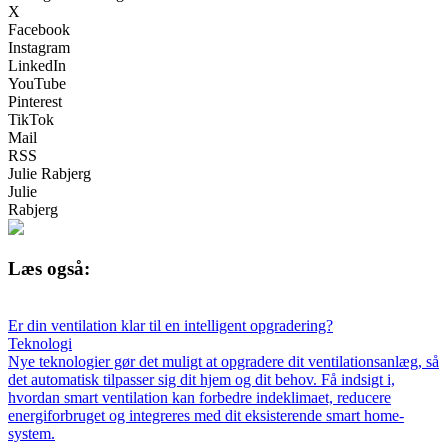
X
Facebook
Instagram
LinkedIn
YouTube
Pinterest
TikTok
Mail
RSS
Julie Rabjerg
Julie
Rabjerg
Læs også:
Er din ventilation klar til en intelligent opgradering?
Teknologi
Nye teknologier gør det muligt at opgradere dit ventilationsanlæg, så
det automatisk tilpasser sig dit hjem og dit behov. Få indsigt i,
hvordan smart ventilation kan forbedre indeklimaet, reducere
energiforbruget og integreres med dit eksisterende smart home-
system.