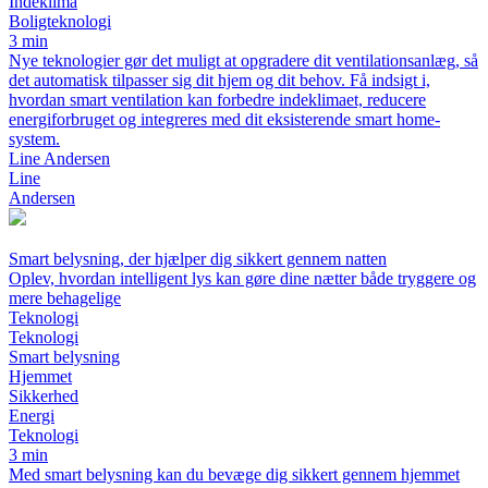
Indeklima
Boligteknologi
3 min
Nye teknologier gør det muligt at opgradere dit ventilationsanlæg, så
det automatisk tilpasser sig dit hjem og dit behov. Få indsigt i,
hvordan smart ventilation kan forbedre indeklimaet, reducere
energiforbruget og integreres med dit eksisterende smart home-
system.
Line Andersen
Line
Andersen
Smart belysning, der hjælper dig sikkert gennem natten
Oplev, hvordan intelligent lys kan gøre dine nætter både tryggere og
mere behagelige
Teknologi
Teknologi
Smart belysning
Hjemmet
Sikkerhed
Energi
Teknologi
3 min
Med smart belysning kan du bevæge dig sikkert gennem hjemmet