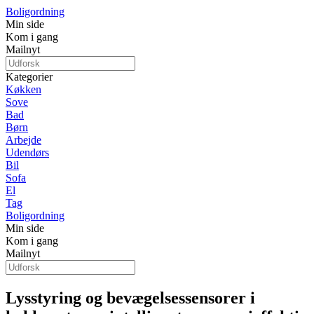
Boligordning
Min side
Kom i gang
Mailnyt
Kategorier
Køkken
Sove
Bad
Børn
Arbejde
Udendørs
Bil
Sofa
El
Tag
Boligordning
Min side
Kom i gang
Mailnyt
Lysstyring og bevægelsessensorer i