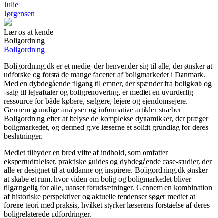
Julie
Jørgensen
Lær os at kende
Boligordning
Boligordning
Boligordning.dk er et medie, der henvender sig til alle, der ønsker at
udforske og forstå de mange facetter af boligmarkedet i Danmark.
Med en dybdegående tilgang til emner, der spænder fra boligkøb og
-salg til lejeaftaler og boligrenovering, er mediet en uvurderlig
ressource for både købere, sælgere, lejere og ejendomsejere.
Gennem grundige analyser og informative artikler stræber
Boligordning efter at belyse de komplekse dynamikker, der præger
boligmarkedet, og dermed give læserne et solidt grundlag for deres
beslutninger.
Mediet tilbyder en bred vifte af indhold, som omfatter
ekspertudtalelser, praktiske guides og dybdegående case-studier, der
alle er designet til at uddanne og inspirere. Boligordning.dk ønsker
at skabe et rum, hvor viden om bolig og boligmarkedet bliver
tilgængelig for alle, uanset forudsætninger. Gennem en kombination
af historiske perspektiver og aktuelle tendenser søger mediet at
forene teori med praksis, hvilket styrker læserens forståelse af deres
boligrelaterede udfordringer.