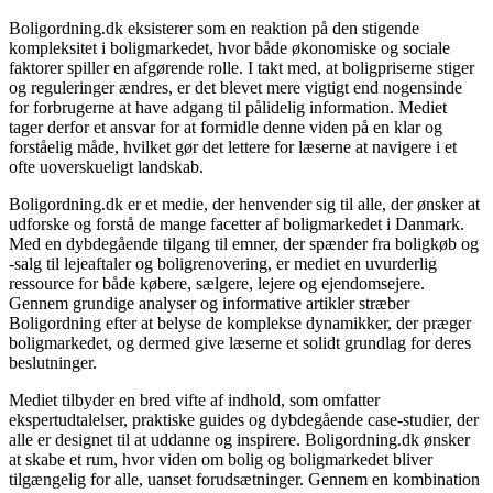
Boligordning.dk eksisterer som en reaktion på den stigende
kompleksitet i boligmarkedet, hvor både økonomiske og sociale
faktorer spiller en afgørende rolle. I takt med, at boligpriserne stiger
og reguleringer ændres, er det blevet mere vigtigt end nogensinde
for forbrugerne at have adgang til pålidelig information. Mediet
tager derfor et ansvar for at formidle denne viden på en klar og
forståelig måde, hvilket gør det lettere for læserne at navigere i et
ofte uoverskueligt landskab.
Boligordning.dk er et medie, der henvender sig til alle, der ønsker at
udforske og forstå de mange facetter af boligmarkedet i Danmark.
Med en dybdegående tilgang til emner, der spænder fra boligkøb og
-salg til lejeaftaler og boligrenovering, er mediet en uvurderlig
ressource for både købere, sælgere, lejere og ejendomsejere.
Gennem grundige analyser og informative artikler stræber
Boligordning efter at belyse de komplekse dynamikker, der præger
boligmarkedet, og dermed give læserne et solidt grundlag for deres
beslutninger.
Mediet tilbyder en bred vifte af indhold, som omfatter
ekspertudtalelser, praktiske guides og dybdegående case-studier, der
alle er designet til at uddanne og inspirere. Boligordning.dk ønsker
at skabe et rum, hvor viden om bolig og boligmarkedet bliver
tilgængelig for alle, uanset forudsætninger. Gennem en kombination