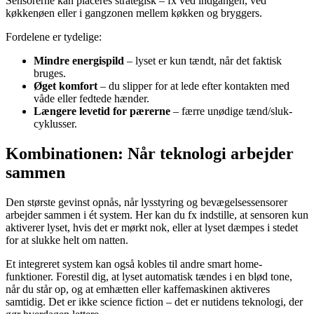
Sensorerne kan placeres strategisk – fx ved indgangen, ved
køkkenøen eller i gangzonen mellem køkken og bryggers.
Fordelene er tydelige:
Mindre energispild
– lyset er kun tændt, når det faktisk
bruges.
Øget komfort
– du slipper for at lede efter kontakten med
våde eller fedtede hænder.
Længere levetid for pærerne
– færre unødige tænd/sluk-
cyklusser.
Kombinationen: Når teknologi arbejder
sammen
Den største gevinst opnås, når lysstyring og bevægelsessensorer
arbejder sammen i ét system. Her kan du fx indstille, at sensoren kun
aktiverer lyset, hvis det er mørkt nok, eller at lyset dæmpes i stedet
for at slukke helt om natten.
Et integreret system kan også kobles til andre smart home-
funktioner. Forestil dig, at lyset automatisk tændes i en blød tone,
når du står op, og at emhætten eller kaffemaskinen aktiveres
samtidig. Det er ikke science fiction – det er nutidens teknologi, der