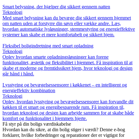
Smart belysning, der hjælper dig sikkert gennem natten
Teknologi
Med smart belysning kan du bevæge dig sikkert gennem hjemmet
om natten uden at forstyrre din søvn eller vække andre. Læs,
hvordan automatiske lysløsninger, stemmestyring og energieffektive
systemer kan skabe et mere komfortabelt og sikkert hjem.
Fleksibel boligindretning med smart opladning
Teknologi
Oplev hvordan smarte opladningsløsninger kan forene
funktionalitet, æstetik og fleksibilitet i hjemmet. Få inspiration til at
skabe et moderne og fremtidssikret hjem, hvor teknologi og design
går hånd i hånd.
Lysstyring og bevægelsessensorer i køkkenet – en intelligent og
energieffektiv kombination
Teknologi
Oplev, hvordan lysstyring og bevægelsessensorer kan forvandle dit
køkken til et smart og energibesparende rum. Få inspiration til,
hvordan teknologi og design kan arbejde sammen for at skabe både
komfort og funktionalitet i hjemmets hjerte.
Få styr på din boligs værdiskabelse
Hvordan kan du sikre, at din bolig stiger i værdi? Denne e-bog
forklarer, hvilke forbedringer og reparationer der er vigtigst for