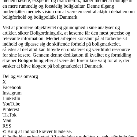
mellem læsere, eksperter og branchefolk, håber mediet at bidrage til
en mere rummelig og forståelig boligkultur. Denne tilgang
understøtter mediets vision om at være en central aktør i debatten om
boligforhold og boligpolitik i Danmark.
Ved at prioritere objektivitet og grundighed i sine analyser og
artikler, sikrer Boligordning.dk, at læserne får den mest præcise og
relevante information. Mediet arbejder konstant på at forbedre sit
indhold og tilpasse sig de skiftende forhold på boligmarkedet,
således at det altid kan tilbyde en opdateret og værdifuld ressource
for sine læsere. Gennem denne dedikation til kvalitet og formidling
stræber Boligordning efter at være det foretrukne valg for alle, der
ønsker at blive klogere på boligmarkedet i Danmark.
Del og vis omsorg
X
Facebook
Instagram
LinkedIn
YouTube
Pinterest
TikTok
Mail
RSS
© Brug af indhold kræver tilladelse.
© Indholdet er beskyttet. Vi anbefaler produkter, vi selv står inde for,