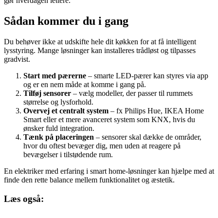
gør hverdagen lettere.
Sådan kommer du i gang
Du behøver ikke at udskifte hele dit køkken for at få intelligent
lysstyring. Mange løsninger kan installeres trådløst og tilpasses
gradvist.
Start med pærerne
– smarte LED-pærer kan styres via app
og er en nem måde at komme i gang på.
Tilføj sensorer
– vælg modeller, der passer til rummets
størrelse og lysforhold.
Overvej et centralt system
– fx Philips Hue, IKEA Home
Smart eller et mere avanceret system som KNX, hvis du
ønsker fuld integration.
Tænk på placeringen
– sensorer skal dække de områder,
hvor du oftest bevæger dig, men uden at reagere på
bevægelser i tilstødende rum.
En elektriker med erfaring i smart home-løsninger kan hjælpe med at
finde den rette balance mellem funktionalitet og æstetik.
Læs også: