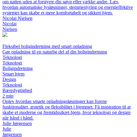
om natten uden at forstyrre din søvn eller vække andre. Læs,
hvordan automatiske lysløsninger, stemmestyring og energieffektive
systemer kan skabe et mere komfortabelt og sikkert hjem.
Nicolai Nielsen
Nicolai
Nielsen
Fleksibel boligindretning med smart opladning
Gør opladning til en naturlig del af din boligindretning
Teknologi
Teknologi
Boligindretning
Smart hjem
Design
Teknologi
Bæredygtighed
2 min
Oplev hvordan smarte opladningsløsninger kan forene
funktionalitet, æstetik og fleksibilitet i hjemmet. Få inspiration til at
skabe et moderne og fremtidssikret hjem, hvor teknologi og design
går hånd i hånd.
Julie Jørgensen
Julie
Jørgensen