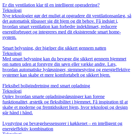
Er din ventilation klar til en intelligent opgradering?
Teknologi
Nye teknologier gør det muligt at opgradere dit ventilationsanlæg, så
det automatisk tilpasser sig dit hjem og dit behov. Få indsigt i,
hvordan smart ventilation kan forbedre indeklimaet, reducere
energiforbruget og integreres med dit eksisterende smart home-
system.
Smart belysning, der hjælper dig sikkert gennem natten
Teknologi
Med smart belysning kan du bevæge dig sikkert gennem hjemmet
om natten uden at forstyrre din søvn eller vække andre. Læs,
hvordan automatiske lysløsninger, stemmestyring og energieffektive
systemer kan skabe et mere komfortabelt og sikkert hjem.
Fleksibel boligindretning med smart opladning
Teknologi
Oplev hvordan smarte opladningsløsninger kan forene
funktionalitet, æstetik og fleksibilitet i hjemmet. Få inspiration til at
skabe et moderne og fremtidssikret hjem, hvor teknologi og design
går hånd i hånd.
Lysstyring og bevægelsessensorer i køkkenet – en intelligent og
energieffektiv kombination