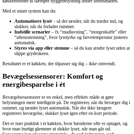
køkkenbordet til dæmpet hyggebelysning under aftensmaden.
Med et smart system kan du:
Automatisere lyset
– så det tænder, når du træder ind, og
slukker, når du forlader rummet.
Indstille scenarier
– fx “madlavning”, “morgenkaffe” eller
“aftensstemning”, hvor lysstyrke og farvetemperatur justeres
automatisk.
Styres via app eller stemme
– så du kan ændre lyset uden at
slippe grydeskeen.
Resultatet er et køkken, der tilpasser sig dig – ikke omvendt.
Bevægelsessensorer: Komfort og
energibesparelse i ét
Bevægelsessensorer er en enkel, men effektiv måde at gøre
belysningen mere intelligent på. De registrerer, når du bevæger dig i
rummet, og tænder lyset automatisk. Når der ikke længere
registreres bevægelse, slukker lyset igen efter en kort periode.
Det er især praktisk i et køkken, hvor hænderne ofte er optaget, og
hvor man hurtigt glemmer at slukke lyset, når man går ud.