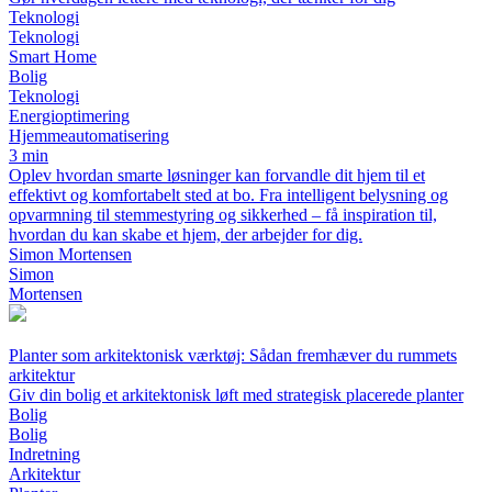
Teknologi
Teknologi
Smart Home
Bolig
Teknologi
Energioptimering
Hjemmeautomatisering
3 min
Oplev hvordan smarte løsninger kan forvandle dit hjem til et
effektivt og komfortabelt sted at bo. Fra intelligent belysning og
opvarmning til stemmestyring og sikkerhed – få inspiration til,
hvordan du kan skabe et hjem, der arbejder for dig.
Simon Mortensen
Simon
Mortensen
Planter som arkitektonisk værktøj: Sådan fremhæver du rummets
arkitektur
Giv din bolig et arkitektonisk løft med strategisk placerede planter
Bolig
Bolig
Indretning
Arkitektur