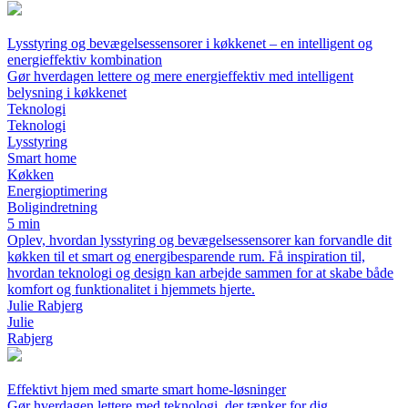
Lysstyring og bevægelsessensorer i køkkenet – en intelligent og
energieffektiv kombination
Gør hverdagen lettere og mere energieffektiv med intelligent
belysning i køkkenet
Teknologi
Teknologi
Lysstyring
Smart home
Køkken
Energioptimering
Boligindretning
5 min
Oplev, hvordan lysstyring og bevægelsessensorer kan forvandle dit
køkken til et smart og energibesparende rum. Få inspiration til,
hvordan teknologi og design kan arbejde sammen for at skabe både
komfort og funktionalitet i hjemmets hjerte.
Julie Rabjerg
Julie
Rabjerg
Effektivt hjem med smarte smart home-løsninger
Gør hverdagen lettere med teknologi, der tænker for dig