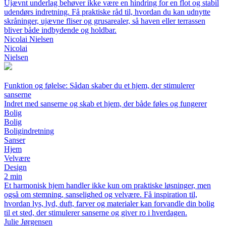
Ujævnt underlag behøver ikke være en hindring for en flot og stabil
udendørs indretning. Få praktiske råd til, hvordan du kan udnytte
skråninger, ujævne fliser og grusarealer, så haven eller terrassen
bliver både indbydende og holdbar.
Nicolai Nielsen
Nicolai
Nielsen
Funktion og følelse: Sådan skaber du et hjem, der stimulerer
sanserne
Indret med sanserne og skab et hjem, der både føles og fungerer
Bolig
Bolig
Boligindretning
Sanser
Hjem
Velvære
Design
2 min
Et harmonisk hjem handler ikke kun om praktiske løsninger, men
også om stemning, sanselighed og velvære. Få inspiration til,
hvordan lys, lyd, duft, farver og materialer kan forvandle din bolig
til et sted, der stimulerer sanserne og giver ro i hverdagen.
Julie Jørgensen