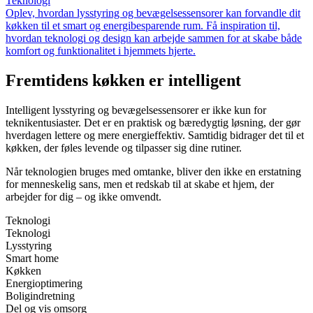
Teknologi
Oplev, hvordan lysstyring og bevægelsessensorer kan forvandle dit
køkken til et smart og energibesparende rum. Få inspiration til,
hvordan teknologi og design kan arbejde sammen for at skabe både
komfort og funktionalitet i hjemmets hjerte.
Fremtidens køkken er intelligent
Intelligent lysstyring og bevægelsessensorer er ikke kun for
teknikentusiaster. Det er en praktisk og bæredygtig løsning, der gør
hverdagen lettere og mere energieffektiv. Samtidig bidrager det til et
køkken, der føles levende og tilpasser sig dine rutiner.
Når teknologien bruges med omtanke, bliver den ikke en erstatning
for menneskelig sans, men et redskab til at skabe et hjem, der
arbejder for dig – og ikke omvendt.
Teknologi
Teknologi
Lysstyring
Smart home
Køkken
Energioptimering
Boligindretning
Del og vis omsorg