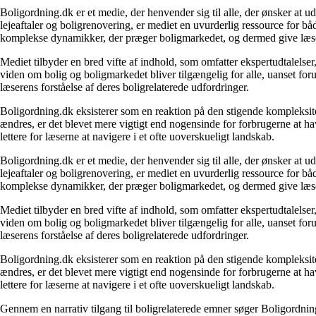
Boligordning.dk er et medie, der henvender sig til alle, der ønsker at 
lejeaftaler og boligrenovering, er mediet en uvurderlig ressource for b
komplekse dynamikker, der præger boligmarkedet, og dermed give læsern
Mediet tilbyder en bred vifte af indhold, som omfatter ekspertudtalelser
viden om bolig og boligmarkedet bliver tilgængelig for alle, uanset for
læserens forståelse af deres boligrelaterede udfordringer.
Boligordning.dk eksisterer som en reaktion på den stigende kompleksitet
ændres, er det blevet mere vigtigt end nogensinde for forbrugerne at hav
lettere for læserne at navigere i et ofte uoverskueligt landskab.
Boligordning.dk er et medie, der henvender sig til alle, der ønsker at 
lejeaftaler og boligrenovering, er mediet en uvurderlig ressource for b
komplekse dynamikker, der præger boligmarkedet, og dermed give læsern
Mediet tilbyder en bred vifte af indhold, som omfatter ekspertudtalelser
viden om bolig og boligmarkedet bliver tilgængelig for alle, uanset for
læserens forståelse af deres boligrelaterede udfordringer.
Boligordning.dk eksisterer som en reaktion på den stigende kompleksitet
ændres, er det blevet mere vigtigt end nogensinde for forbrugerne at hav
lettere for læserne at navigere i et ofte uoverskueligt landskab.
Gennem en narrativ tilgang til boligrelaterede emner søger Boligordning