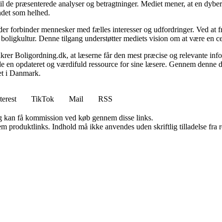
 til de præsenterede analyser og betragtninger. Mediet mener, at en dybe
undet som helhed.
, der forbinder mennesker med fælles interesser og udfordringer. Ved at
 boligkultur. Denne tilgang understøtter mediets vision om at være en c
 sikrer Boligordning.dk, at læserne får den mest præcise og relevante inf
yde en opdateret og værdifuld ressource for sine læsere. Gennem denne de
det i Danmark.
terest
TikTok
Mail
RSS
, og kan få kommission ved køb gennem disse links.
m produktlinks. Indhold må ikke anvendes uden skriftlig tilladelse fra r