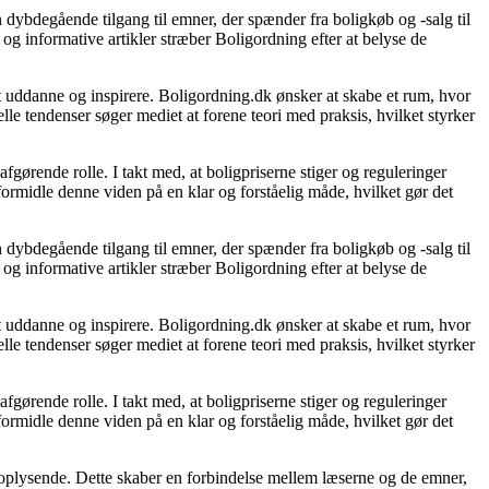
 dybdegående tilgang til emner, der spænder fra boligkøb og -salg til
og informative artikler stræber Boligordning efter at belyse de
 at uddanne og inspirere. Boligordning.dk ønsker at skabe et rum, hvor
le tendenser søger mediet at forene teori med praksis, hvilket styrker
gørende rolle. I takt med, at boligpriserne stiger og reguleringer
 formidle denne viden på en klar og forståelig måde, hvilket gør det
 dybdegående tilgang til emner, der spænder fra boligkøb og -salg til
og informative artikler stræber Boligordning efter at belyse de
 at uddanne og inspirere. Boligordning.dk ønsker at skabe et rum, hvor
le tendenser søger mediet at forene teori med praksis, hvilket styrker
gørende rolle. I takt med, at boligpriserne stiger og reguleringer
 formidle denne viden på en klar og forståelig måde, hvilket gør det
g oplysende. Dette skaber en forbindelse mellem læserne og de emner,