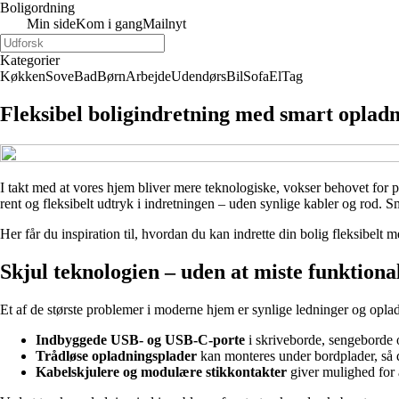
Boligordning
Min side
Kom i gang
Mailnyt
Kategorier
Køkken
Sove
Bad
Børn
Arbejde
Udendørs
Bil
Sofa
El
Tag
Fleksibel boligindretning med smart oplad
I takt med at vores hjem bliver mere teknologiske, vokser behovet for pr
rent og fleksibelt udtryk i indretningen – uden synlige kabler og rod.
Her får du inspiration til, hvordan du kan indrette din bolig fleksibelt
Skjul teknologien – uden at miste funktional
Et af de største problemer i moderne hjem er synlige ledninger og oplade
Indbyggede USB- og USB-C-porte
i skriveborde, sengeborde o
Trådløse opladningsplader
kan monteres under bordplader, så d
Kabelskjulere og modulære stikkontakter
giver mulighed for a