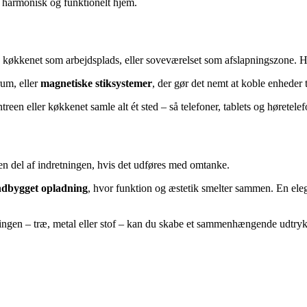
e harmonisk og funktionelt hjem.
køkkenet som arbejdsplads, eller soveværelset som afslapningszone. Her
rum, eller
magnetiske stiksystemer
, der gør det nemt at koble enheder t
ntreen eller køkkenet samle alt ét sted – så telefoner, tablets og høretelef
en del af indretningen, hvis det udføres med omtanke.
ndbygget opladning
, hvor funktion og æstetik smelter sammen. En eleg
ningen – træ, metal eller stof – kan du skabe et sammenhængende udtryk,