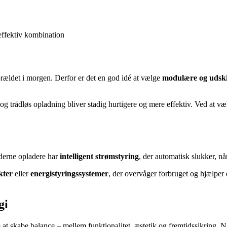
effektiv kombination
forældet i morgen. Derfor er det en god idé at vælge
modulære og udskif
g trådløs opladning bliver stadig hurtigere og mere effektiv. Ved at væl
derne opladere har
intelligent strømstyring
, der automatisk slukker, når
kter
eller
energistyringssystemer
, der overvåger forbruget og hjælper
gi
at skabe balance – mellem funktionalitet, æstetik og fremtidssikring. Nå