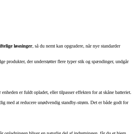
telige løsninger
, så du nemt kan opgradere, når nye standarder
ge produkter, der understøtter flere typer stik og spændinger, undgår
 enheden er fuldt opladet, eller tilpasser effekten for at skåne batteriet.
 dig med at reducere unødvendig standby-strøm. Det er både godt for
r opladningen bliver en naturlig del af indretningen, får du et hjem,