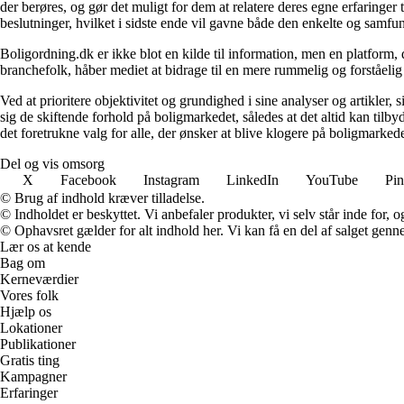
der berøres, og gør det muligt for dem at relatere deres egne erfaringer
beslutninger, hvilket i sidste ende vil gavne både den enkelte og samf
Boligordning.dk er ikke blot en kilde til information, men en platform
branchefolk, håber mediet at bidrage til en mere rummelig og forståelig
Ved at prioritere objektivitet og grundighed i sine analyser og artikler,
sig de skiftende forhold på boligmarkedet, således at det altid kan tilb
det foretrukne valg for alle, der ønsker at blive klogere på boligmarke
Del og vis omsorg
X
Facebook
Instagram
LinkedIn
YouTube
Pin
© Brug af indhold kræver tilladelse.
© Indholdet er beskyttet. Vi anbefaler produkter, vi selv står inde for
© Ophavsret gælder for alt indhold her. Vi kan få en del af salget genne
Lær os at kende
Bag om
Kerneværdier
Vores folk
Hjælp os
Lokationer
Publikationer
Gratis ting
Kampagner
Erfaringer