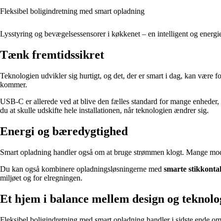
Fleksibel boligindretning med smart opladning
Lysstyring og bevægelsessensorer i køkkenet – en intelligent og energi
Tænk fremtidssikret
Teknologien udvikler sig hurtigt, og det, der er smart i dag, kan være 
kommer.
USB-C er allerede ved at blive den fælles standard for mange enheder, o
du at skulle udskifte hele installationen, når teknologien ændrer sig.
Energi og bæredygtighed
Smart opladning handler også om at bruge strømmen klogt. Mange mo
Du kan også kombinere opladningsløsningerne med
smarte stikkonta
miljøet og for elregningen.
Et hjem i balance mellem design og teknolo
Fleksibel boligindretning med smart opladning handler i sidste ende om 