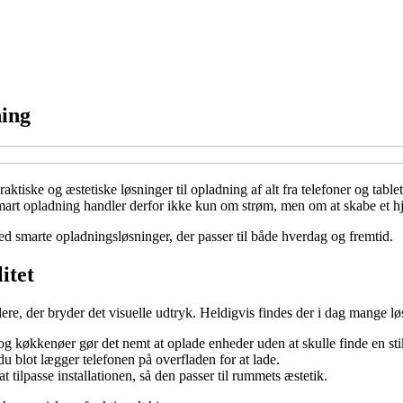
ning
aktiske og æstetiske løsninger til opladning af alt fra telefoner og tabl
 Smart opladning handler derfor ikke kun om strøm, men om at skabe et h
 med smarte opladningsløsninger, der passer til både hverdag og fremtid.
itet
re, der bryder det visuelle udtryk. Heldigvis findes der i dag mange løs
g køkkenøer gør det nemt at oplade enheder uden at skulle finde en sti
u blot lægger telefonen på overfladen for at lade.
t tilpasse installationen, så den passer til rummets æstetik.