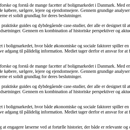
udforske og forstå de mange facetter af boligmarkedet i Danmark. Med en
åde købere, sælgere, lejere og ejendomsejere. Gennem grundige analyser 
e et solidt grundlag for deres beslutninger.
, praktiske guides og dybdegående case-studier, der alle er designet til
udsætninger. Gennem en kombination af historiske perspektiver og aktuel
 i boligmarkedet, hvor både økonomiske og sociale faktorer spiller en af
e adgang til pålidelig information. Mediet tager derfor et ansvar for at
udforske og forstå de mange facetter af boligmarkedet i Danmark. Med en
åde købere, sælgere, lejere og ejendomsejere. Gennem grundige analyser 
e et solidt grundlag for deres beslutninger.
, praktiske guides og dybdegående case-studier, der alle er designet til
udsætninger. Gennem en kombination af historiske perspektiver og aktuel
 i boligmarkedet, hvor både økonomiske og sociale faktorer spiller en af
e adgang til pålidelig information. Mediet tager derfor et ansvar for at
 at engagere læserne ved at fortælle historier, der både er relevante o