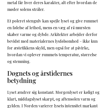
metal får hver deres karakter, alt efter hvordan de
møder solens stråler.
Et poleret stengulv kan spejle lyset og give rummet
en følelse af lethed, mens en væg af rå mursten
skaber varme og dybde. Arkitekter arbejder derfor
bevidst med materialernes lysfølsomhed – ikke kun
for æstetikkens skyld, men også for at påvirke,
hvordan vi oplever rummets temperatur, størrelse
og stemning.
Døgnets og årstidernes
betydning
Lyset ændrer sig konstant. Morgenlyset er køligt og
klart, middagslyset skarpt, og aftensolen varm og
gylden. I Norden varierer lysets intensitet markant