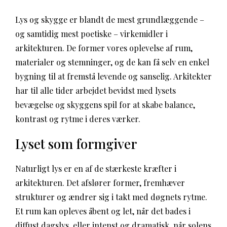
Lys og skygge er blandt de mest grundlæggende –
og samtidig mest poetiske – virkemidler i
arkitekturen. De former vores oplevelse af rum,
materialer og stemninger, og de kan få selv en enkel
bygning til at fremstå levende og sanselig. Arkitekter
har til alle tider arbejdet bevidst med lysets
bevægelse og skyggens spil for at skabe balance,
kontrast og rytme i deres værker.
Lyset som formgiver
Naturligt lys er en af de stærkeste kræfter i
arkitekturen. Det afslører former, fremhæver
strukturer og ændrer sig i takt med døgnets rytme.
Et rum kan opleves åbent og let, når det bades i
diffust dagslys, eller intenst og dramatisk, når solens