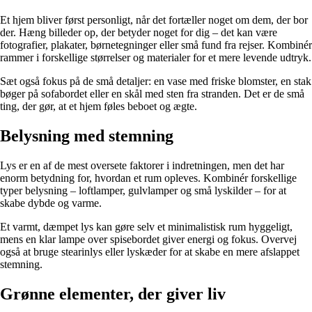
Et hjem bliver først personligt, når det fortæller noget om dem, der bor
der. Hæng billeder op, der betyder noget for dig – det kan være
fotografier, plakater, børnetegninger eller små fund fra rejser. Kombinér
rammer i forskellige størrelser og materialer for et mere levende udtryk.
Sæt også fokus på de små detaljer: en vase med friske blomster, en stak
bøger på sofabordet eller en skål med sten fra stranden. Det er de små
ting, der gør, at et hjem føles beboet og ægte.
Belysning med stemning
Lys er en af de mest oversete faktorer i indretningen, men det har
enorm betydning for, hvordan et rum opleves. Kombinér forskellige
typer belysning – loftlamper, gulvlamper og små lyskilder – for at
skabe dybde og varme.
Et varmt, dæmpet lys kan gøre selv et minimalistisk rum hyggeligt,
mens en klar lampe over spisebordet giver energi og fokus. Overvej
også at bruge stearinlys eller lyskæder for at skabe en mere afslappet
stemning.
Grønne elementer, der giver liv