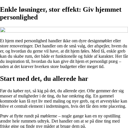
Enkle løsninger, stor effekt: Giv hjemmet
personlighed
Et hjem med personlighed handler ikke om dyre designmøbler eller
store renoveringer. Det handler om de små valg, der afspejler, hvem du
er, og hvordan du gerne vil have, at dit hjem føles. Med få, enkle greb
kan du skabe rum, der både er funktionelle og fulde af karakter. Her får
du inspiration til, hvordan du kan give dit hjem et personligt præg –
uden at det kræver hverken store budgetter eller meget tid.
Start med det, du allerede har
Før du køber nyt, så kig på det, du allerede ejer. Ofte gemmer der sig
masser af muligheder i de ting, du har omkring dig. En gammel
kommode kan få nyt liv med maling og nye greb, og et arvestykke kan
blive et centralt element i indretningen, hvis det får den rette placering.
Prøv at flytte rundt på møblerne – nogle gange kan en ny opstilling
ændre hele rummets udtryk. Det handler om at se på dine ting med
friske øjne og finde nye måder at bruge dem på.