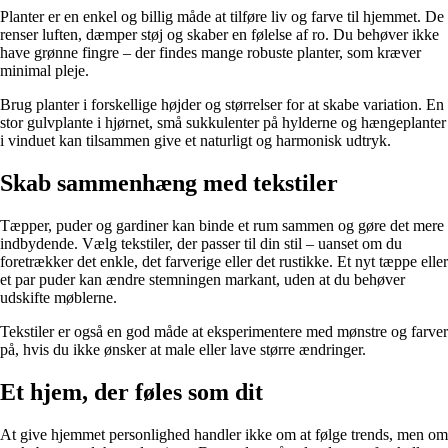
Planter er en enkel og billig måde at tilføre liv og farve til hjemmet. De
renser luften, dæmper støj og skaber en følelse af ro. Du behøver ikke
have grønne fingre – der findes mange robuste planter, som kræver
minimal pleje.
Brug planter i forskellige højder og størrelser for at skabe variation. En
stor gulvplante i hjørnet, små sukkulenter på hylderne og hængeplanter
i vinduet kan tilsammen give et naturligt og harmonisk udtryk.
Skab sammenhæng med tekstiler
Tæpper, puder og gardiner kan binde et rum sammen og gøre det mere
indbydende. Vælg tekstiler, der passer til din stil – uanset om du
foretrækker det enkle, det farverige eller det rustikke. Et nyt tæppe eller
et par puder kan ændre stemningen markant, uden at du behøver
udskifte møblerne.
Tekstiler er også en god måde at eksperimentere med mønstre og farver
på, hvis du ikke ønsker at male eller lave større ændringer.
Et hjem, der føles som dit
At give hjemmet personlighed handler ikke om at følge trends, men om