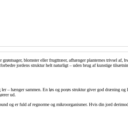
grøntsager, blomster eller frugttræer, afhænger planternes trivsel af, h
orbedre jordens struktur helt naturligt – uden brug af kunstige tilsætnin
 og ler – hænger sammen. En løs og porøs struktur giver god dræning og 
ørrer ud.
nd og er fuld af regnorme og mikroorganismer. Hvis din jord derimod føl