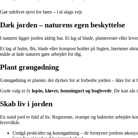
Gør udelivet sjovt for børn – i al slags vejr
Dæk jorden – naturens egen beskyttelse
I naturen ligger jorden aldrig bar. Et lag af blade, planterester eller l
Et lag af halm, flis, blade eller kompost holder på fugten, hæmmer ukru
måde at lade naturen gøre arbejdet for dig.
Plant grøngødning
Grøngødning er planter, der dyrkes for at forbedre jorden – ikke for at
Gode valg er fx
lupin, kløver, honningurt og boghvede
. De kan sås 
Skab liv i jorden
En sund jord er fuld af liv. Regnorme, svampe og bakterier arbejder ko
levevilkår.
Undgå pesticider og kunstgødning – de forstyrrer jordens økosy