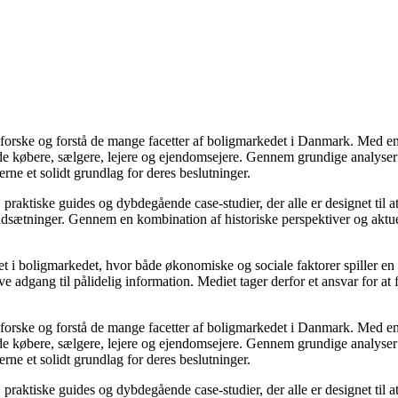
udforske og forstå de mange facetter af boligmarkedet i Danmark. Med en
åde købere, sælgere, lejere og ejendomsejere. Gennem grundige analyser 
e et solidt grundlag for deres beslutninger.
, praktiske guides og dybdegående case-studier, der alle er designet til
udsætninger. Gennem en kombination af historiske perspektiver og aktuel
 i boligmarkedet, hvor både økonomiske og sociale faktorer spiller en af
e adgang til pålidelig information. Mediet tager derfor et ansvar for at
udforske og forstå de mange facetter af boligmarkedet i Danmark. Med en
åde købere, sælgere, lejere og ejendomsejere. Gennem grundige analyser 
e et solidt grundlag for deres beslutninger.
, praktiske guides og dybdegående case-studier, der alle er designet til