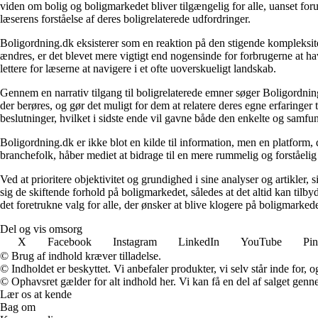
viden om bolig og boligmarkedet bliver tilgængelig for alle, uanset for
læserens forståelse af deres boligrelaterede udfordringer.
Boligordning.dk eksisterer som en reaktion på den stigende kompleksitet
ændres, er det blevet mere vigtigt end nogensinde for forbrugerne at hav
lettere for læserne at navigere i et ofte uoverskueligt landskab.
Gennem en narrativ tilgang til boligrelaterede emner søger Boligordning
der berøres, og gør det muligt for dem at relatere deres egne erfaringer
beslutninger, hvilket i sidste ende vil gavne både den enkelte og samf
Boligordning.dk er ikke blot en kilde til information, men en platform
branchefolk, håber mediet at bidrage til en mere rummelig og forståelig
Ved at prioritere objektivitet og grundighed i sine analyser og artikler,
sig de skiftende forhold på boligmarkedet, således at det altid kan tilb
det foretrukne valg for alle, der ønsker at blive klogere på boligmarke
Del og vis omsorg
X
Facebook
Instagram
LinkedIn
YouTube
Pin
© Brug af indhold kræver tilladelse.
© Indholdet er beskyttet. Vi anbefaler produkter, vi selv står inde for
© Ophavsret gælder for alt indhold her. Vi kan få en del af salget genne
Lær os at kende
Bag om