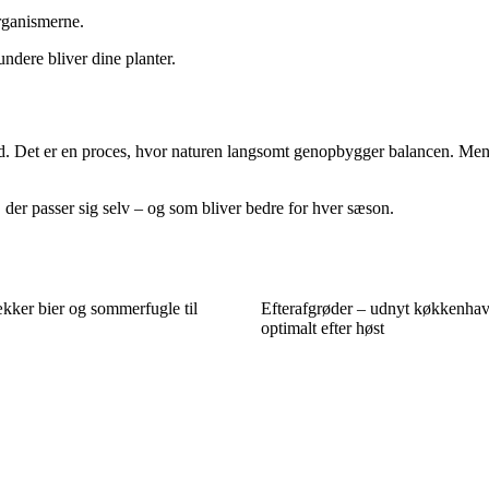
organismerne.
undere bliver dine planter.
nd. Det er en proces, hvor naturen langsomt genopbygger balancen. Men re
 der passer sig selv – og som bliver bedre for hver sæson.
rækker bier og sommerfugle til
Efterafgrøder – udnyt køkkenhav
optimalt efter høst