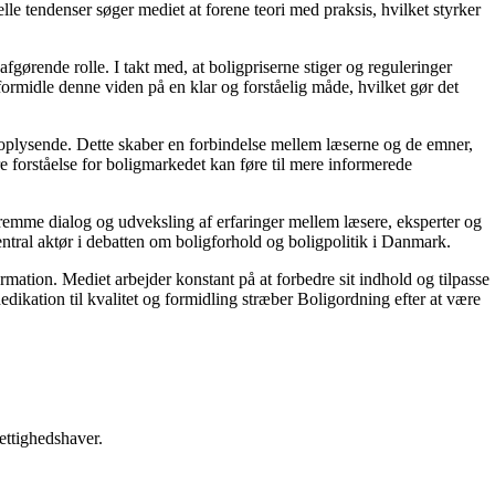
le tendenser søger mediet at forene teori med praksis, hvilket styrker
gørende rolle. I takt med, at boligpriserne stiger og reguleringer
 formidle denne viden på en klar og forståelig måde, hvilket gør det
g oplysende. Dette skaber en forbindelse mellem læserne og de emner,
re forståelse for boligmarkedet kan føre til mere informerede
 fremme dialog og udveksling af erfaringer mellem læsere, eksperter og
entral aktør i debatten om boligforhold og boligpolitik i Danmark.
ormation. Mediet arbejder konstant på at forbedre sit indhold og tilpasse
dikation til kvalitet og formidling stræber Boligordning efter at være
ettighedshaver.