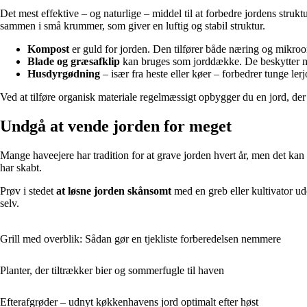
Det mest effektive – og naturlige – middel til at forbedre jordens stru
sammen i små krummer, som giver en luftig og stabil struktur.
Kompost
er guld for jorden. Den tilfører både næring og mikroor
Blade og græsafklip
kan bruges som jorddække. De beskytter m
Husdyrgødning
– især fra heste eller køer – forbedrer tunge le
Ved at tilføre organisk materiale regelmæssigt opbygger du en jord, der
Undgå at vende jorden for meget
Mange haveejere har tradition for at grave jorden hvert år, men det ka
har skabt.
Prøv i stedet
at løsne jorden skånsomt
med en greb eller kultivator ud
selv.
Grill med overblik: Sådan gør en tjekliste forberedelsen nemmere
Planter, der tiltrækker bier og sommerfugle til haven
Efterafgrøder – udnyt køkkenhavens jord optimalt efter høst