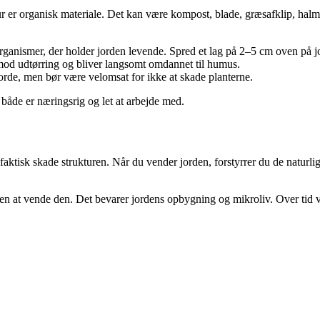
ktur er organisk materiale. Det kan være kompost, blade, græsafklip, hal
ganismer, der holder jorden levende. Spred et lag på 2–5 cm oven på jord
od udtørring og bliver langsomt omdannet til humus.
rjorde, men bør være velomsat for ikke at skade planterne.
 både er næringsrig og let at arbejde med.
n faktisk skade strukturen. Når du vender jorden, forstyrrer du de nat
en at vende den. Det bevarer jordens opbygning og mikroliv. Over tid v