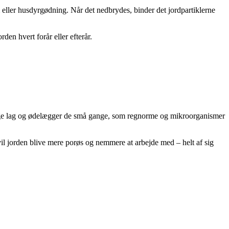
m eller husdyrgødning. Når det nedbrydes, binder det jordpartiklerne
en hvert forår eller efterår.
urlige lag og ødelægger de små gange, som regnorme og mikroorganismer
il jorden blive mere porøs og nemmere at arbejde med – helt af sig