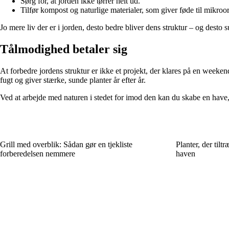
Sørg for, at jorden ikke tørrer helt ud.
Tilfør kompost og naturlige materialer, som giver føde til mikro
Jo mere liv der er i jorden, desto bedre bliver dens struktur – og desto s
Tålmodighed betaler sig
At forbedre jordens struktur er ikke et projekt, der klares på en weeke
fugt og giver stærke, sunde planter år efter år.
Ved at arbejde med naturen i stedet for imod den kan du skabe en have,
Grill med overblik: Sådan gør en tjekliste
Planter, der tilt
forberedelsen nemmere
haven