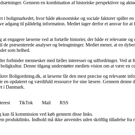
udsætninger. Gennem en kombination af historiske perspektiver og aktuel
 i boligmarkedet, hvor både økonomiske og sociale faktorer spiller en af
e adgang til pålidelig information. Mediet tager derfor et ansvar for at
 at engagere læserne ved at fortælle historier, der både er relevante o
 til de præsenterede analyser og betragtninger. Mediet mener, at en dybe
undet som helhed.
, der forbinder mennesker med fælles interesser og udfordringer. Ved at
 boligkultur. Denne tilgang understøtter mediets vision om at være en c
 sikrer Boligordning.dk, at læserne får den mest præcise og relevante inf
yde en opdateret og værdifuld ressource for sine læsere. Gennem denne de
det i Danmark.
terest
TikTok
Mail
RSS
, og kan få kommission ved køb gennem disse links.
m produktlinks. Indhold må ikke anvendes uden skriftlig tilladelse fra r