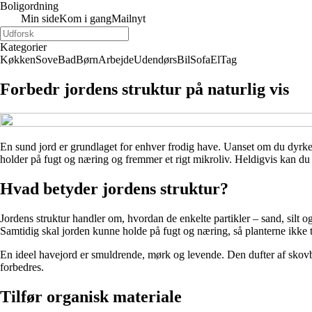
Boligordning
Min side
Kom i gang
Mailnyt
Kategorier
Køkken
Sove
Bad
Børn
Arbejde
Udendørs
Bil
Sofa
El
Tag
Forbedr jordens struktur på naturlig vis
En sund jord er grundlaget for enhver frodig have. Uanset om du dyrker 
holder på fugt og næring og fremmer et rigt mikroliv. Heldigvis kan du f
Hvad betyder jordens struktur?
Jordens struktur handler om, hvordan de enkelte partikler – sand, silt
Samtidig skal jorden kunne holde på fugt og næring, så planterne ikke t
En ideel havejord er smuldrende, mørk og levende. Den dufter af skovbu
forbedres.
Tilfør organisk materiale