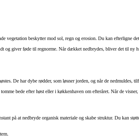
evende vegetation beskytter mod sol, regn og erosion. Du kan efterligne d
dt og giver føde til regnorme. Når dækket nedbrydes, bliver det til ny 
 høstes. De har dybe rødder, som løsner jorden, og når de nedmuldes, til
i tomme bede efter høst eller i køkkenhaven om efteråret. Når de visner,
nstant på at nedbryde organisk materiale og skabe struktur. Du kan stø
stem.