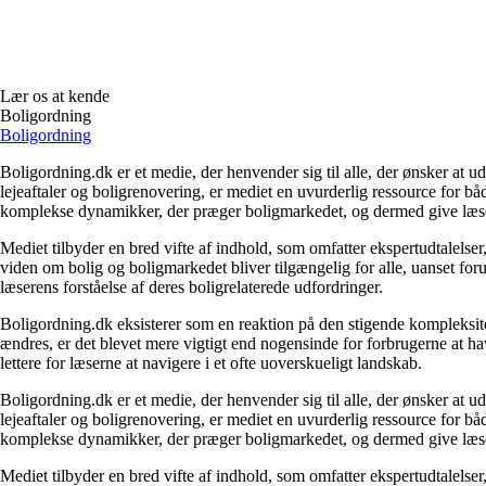
Lær os at kende
Boligordning
Boligordning
Boligordning.dk er et medie, der henvender sig til alle, der ønsker at 
lejeaftaler og boligrenovering, er mediet en uvurderlig ressource for b
komplekse dynamikker, der præger boligmarkedet, og dermed give læsern
Mediet tilbyder en bred vifte af indhold, som omfatter ekspertudtalelser
viden om bolig og boligmarkedet bliver tilgængelig for alle, uanset for
læserens forståelse af deres boligrelaterede udfordringer.
Boligordning.dk eksisterer som en reaktion på den stigende kompleksitet
ændres, er det blevet mere vigtigt end nogensinde for forbrugerne at hav
lettere for læserne at navigere i et ofte uoverskueligt landskab.
Boligordning.dk er et medie, der henvender sig til alle, der ønsker at 
lejeaftaler og boligrenovering, er mediet en uvurderlig ressource for b
komplekse dynamikker, der præger boligmarkedet, og dermed give læsern
Mediet tilbyder en bred vifte af indhold, som omfatter ekspertudtalelser