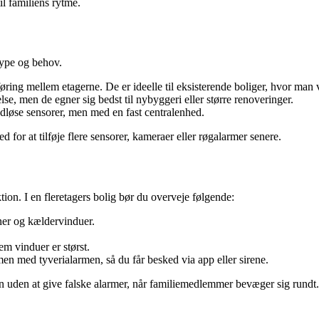
til familiens rytme.
type og behov.
øring mellem etagerne. De er ideelle til eksisterende boliger, hvor man
e, men de egner sig bedst til nybyggeri eller større renoveringer.
dløse sensorer, men med en fast centralenhed.
for at tilføje flere sensorer, kameraer eller røgalarmer senere.
ktion. I en fleretagers bolig bør du overveje følgende:
ner og kældervinduer.
em vinduer er størst.
en med tyverialarmen, så du får besked via app eller sirene.
n uden at give falske alarmer, når familiemedlemmer bevæger sig rundt.