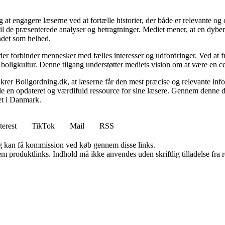
 at engagere læserne ved at fortælle historier, der både er relevante o
 til de præsenterede analyser og betragtninger. Mediet mener, at en dybe
undet som helhed.
, der forbinder mennesker med fælles interesser og udfordringer. Ved at
 boligkultur. Denne tilgang understøtter mediets vision om at være en c
 sikrer Boligordning.dk, at læserne får den mest præcise og relevante inf
yde en opdateret og værdifuld ressource for sine læsere. Gennem denne de
det i Danmark.
terest
TikTok
Mail
RSS
, og kan få kommission ved køb gennem disse links.
m produktlinks. Indhold må ikke anvendes uden skriftlig tilladelse fra r