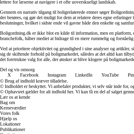
lettere for læserne at navigere i et ofte uoverskueligt landskab.
Gennem en narrativ tilgang til boligrelaterede emner søger Boligordning
der berøres, og gør det muligt for dem at relatere deres egne erfaringer
beslutninger, hvilket i sidste ende vil gavne både den enkelte og samf
Boligordning.dk er ikke blot en kilde til information, men en platform
branchefolk, håber mediet at bidrage til en mere rummelig og forståelig
Ved at prioritere objektivitet og grundighed i sine analyser og artikler,
sig de skiftende forhold på boligmarkedet, således at det altid kan tilb
det foretrukne valg for alle, der ønsker at blive klogere på boligmarke
Del og vis omsorg
X
Facebook
Instagram
LinkedIn
YouTube
Pin
© Brug af indhold kræver tilladelse.
© Indholdet er beskyttet. Vi anbefaler produkter, vi selv står inde for
© Ophavsret gælder for alt indhold her. Vi kan få en del af salget genne
Lær os at kende
Bag om
Kerneværdier
Vores folk
Hjælp os
Lokationer
Publikationer