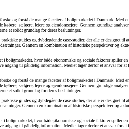
udforske og forstå de mange facetter af boligmarkedet i Danmark. Med en
åde købere, sælgere, lejere og ejendomsejere. Gennem grundige analyser 
e et solidt grundlag for deres beslutninger.
, praktiske guides og dybdegående case-studier, der alle er designet til
udsætninger. Gennem en kombination af historiske perspektiver og aktuel
 i boligmarkedet, hvor både økonomiske og sociale faktorer spiller en af
e adgang til pålidelig information. Mediet tager derfor et ansvar for at
udforske og forstå de mange facetter af boligmarkedet i Danmark. Med en
åde købere, sælgere, lejere og ejendomsejere. Gennem grundige analyser 
e et solidt grundlag for deres beslutninger.
, praktiske guides og dybdegående case-studier, der alle er designet til
udsætninger. Gennem en kombination af historiske perspektiver og aktuel
 i boligmarkedet, hvor både økonomiske og sociale faktorer spiller en af
e adgang til pålidelig information. Mediet tager derfor et ansvar for at