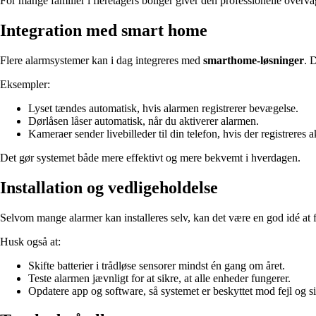
For mange familier i fleretagers boliger giver den professionelle overvå
Integration med smart home
Flere alarmsystemer kan i dag integreres med
smarthome-løsninger
. 
Eksempler:
Lyset tændes automatisk, hvis alarmen registrerer bevægelse.
Dørlåsen låser automatisk, når du aktiverer alarmen.
Kameraer sender livebilleder til din telefon, hvis der registreres ak
Det gør systemet både mere effektivt og mere bekvemt i hverdagen.
Installation og vedligeholdelse
Selvom mange alarmer kan installeres selv, kan det være en god idé at få
Husk også at:
Skifte batterier i trådløse sensorer mindst én gang om året.
Teste alarmen jævnligt for at sikre, at alle enheder fungerer.
Opdatere app og software, så systemet er beskyttet mod fejl og si