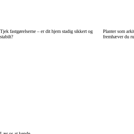
Tjek fastgørelserne – er dit hjem stadig sikkert og
Planter som arki
stabilt?
fremhæver du ru
Lær os at kende