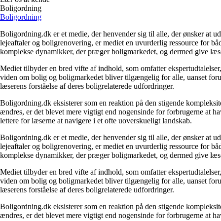
Boligordning
Boligordning
Boligordning.dk er et medie, der henvender sig til alle, der ønsker at 
lejeaftaler og boligrenovering, er mediet en uvurderlig ressource for b
komplekse dynamikker, der præger boligmarkedet, og dermed give læsern
Mediet tilbyder en bred vifte af indhold, som omfatter ekspertudtalelser
viden om bolig og boligmarkedet bliver tilgængelig for alle, uanset for
læserens forståelse af deres boligrelaterede udfordringer.
Boligordning.dk eksisterer som en reaktion på den stigende kompleksitet
ændres, er det blevet mere vigtigt end nogensinde for forbrugerne at hav
lettere for læserne at navigere i et ofte uoverskueligt landskab.
Boligordning.dk er et medie, der henvender sig til alle, der ønsker at 
lejeaftaler og boligrenovering, er mediet en uvurderlig ressource for b
komplekse dynamikker, der præger boligmarkedet, og dermed give læsern
Mediet tilbyder en bred vifte af indhold, som omfatter ekspertudtalelser
viden om bolig og boligmarkedet bliver tilgængelig for alle, uanset for
læserens forståelse af deres boligrelaterede udfordringer.
Boligordning.dk eksisterer som en reaktion på den stigende kompleksitet
ændres, er det blevet mere vigtigt end nogensinde for forbrugerne at hav