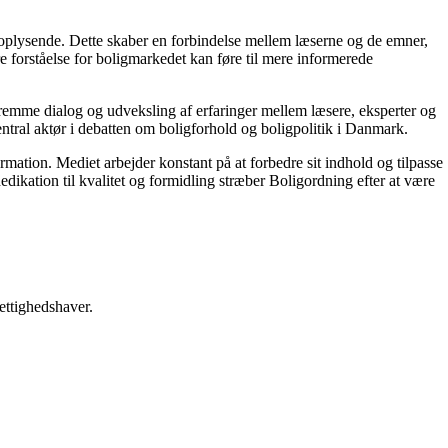
g oplysende. Dette skaber en forbindelse mellem læserne og de emner,
re forståelse for boligmarkedet kan føre til mere informerede
 fremme dialog og udveksling af erfaringer mellem læsere, eksperter og
entral aktør i debatten om boligforhold og boligpolitik i Danmark.
ormation. Mediet arbejder konstant på at forbedre sit indhold og tilpasse
dikation til kvalitet og formidling stræber Boligordning efter at være
ettighedshaver.