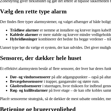
Zonestyring giver fleksibilitet og gør det lettere at tilpasse sikkerheden 
Vælg den rette type alarm
Der findes flere typer alarmsystemer, og valget afhænger af både bolig
Trådløse alarmer
er nemme at installere og kræver ingen kabelf
Kablede alarmer
er mere stabile og kræver mindre vedligeholdels
Hybridløsninger
kombinerer det bedste fra begge verdener – trå
Uanset type bør du vælge et system, der kan udvides. Det giver mulighed 
Sensorer, der dækker hele huset
Et effektivt alarmsystem består af flere sensorer, der hver har deres fun
Dør- og vinduessensorer
på alle adgangspunkter – også på alta
Bevægelsessensorer
i trapper, gangarealer og større rum.
Glasbrudssensorer
i stueetagen, hvor risikoen for indbrud genn
Røg- og kuliltealarmer
på hver etage – de kan ofte kobles samm
Placér sensorerne strategisk, så de dækker de mest udsatte områder, me
Betjening og brugervenlighed