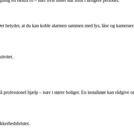
gning en ekstra ro – især hvis huset står tomt i længere perioder.
Det betyder, at du kan koble alarmen sammen med lys, låse og kameraer
tivitet.
 professionel hjælp – især i større boliger. En installatør kan rådgive o
kkerhedsbrister.