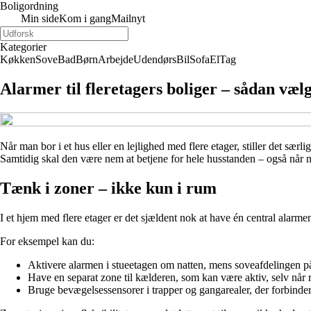
Boligordning
Min side
Kom i gang
Mailnyt
Kategorier
Køkken
Sove
Bad
Børn
Arbejde
Udendørs
Bil
Sofa
El
Tag
Alarmer til fleretagers boliger – sådan vælg
Når man bor i et hus eller en lejlighed med flere etager, stiller det sæ
Samtidig skal den være nem at betjene for hele husstanden – også når ma
Tænk i zoner – ikke kun i rum
I et hjem med flere etager er det sjældent nok at have én central alarme
For eksempel kan du:
Aktivere alarmen i stueetagen om natten, mens soveafdelingen på f
Have en separat zone til kælderen, som kan være aktiv, selv når r
Bruge bevægelsessensorer i trapper og gangarealer, der forbinder