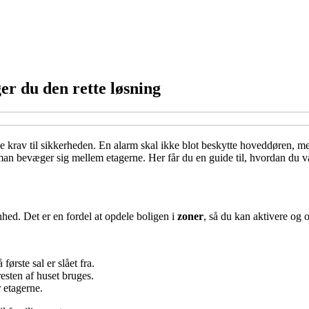
er du den rette løsning
rlige krav til sikkerheden. En alarm skal ikke blot beskytte hoveddøren, 
n bevæger sig mellem etagerne. Her får du en guide til, hvordan du vælg
nhed. Det er en fordel at opdele boligen i
zoner
, så du kan aktivere og 
ørste sal er slået fra.
esten af huset bruges.
 etagerne.