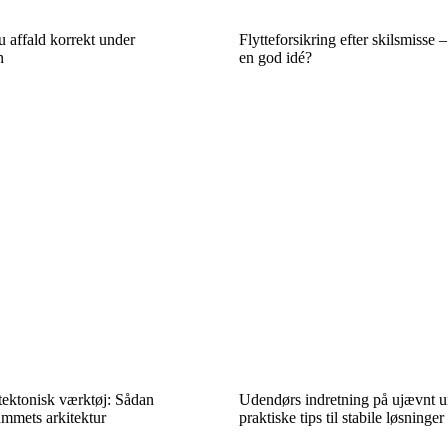
u affald korrekt under
Flytteforsikring efter skilsmisse 
n
en god idé?
tektonisk værktøj: Sådan
Udendørs indretning på ujævnt u
mmets arkitektur
praktiske tips til stabile løsninger