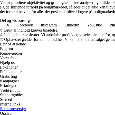
Ved at prioritere objektivitet og grundighed i sine analyser og artikler,
sig de skiftende forhold på boligmarkedet, således at det altid kan tilb
det foretrukne valg for alle, der ønsker at blive klogere på boligmarke
Del og vis omsorg
X
Facebook
Instagram
LinkedIn
YouTube
Pin
© Brug af indhold kræver tilladelse.
© Indholdet er beskyttet. Vi anbefaler produkter, vi selv står inde for
© Ophavsret gælder for alt indhold her. Vi kan få en del af salget genne
Lær os at kende
Bag om
Kerneværdier
Vores folk
Hjælp os
Lokationer
Publikationer
Gratis ting
Kampagner
Erfaringer
Vælg rigtigt
Supportguides
Se med
Interne links
Strukturoversigt
Opslag