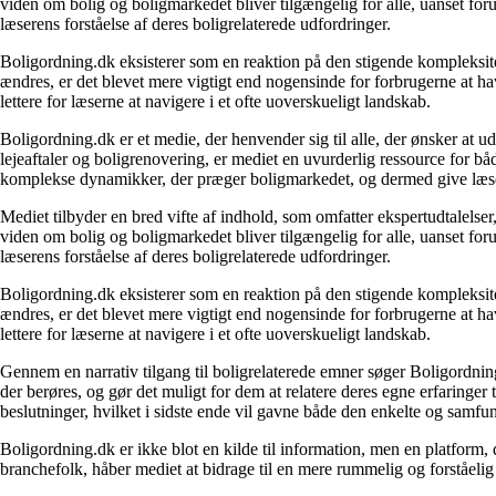
viden om bolig og boligmarkedet bliver tilgængelig for alle, uanset for
læserens forståelse af deres boligrelaterede udfordringer.
Boligordning.dk eksisterer som en reaktion på den stigende kompleksitet
ændres, er det blevet mere vigtigt end nogensinde for forbrugerne at hav
lettere for læserne at navigere i et ofte uoverskueligt landskab.
Boligordning.dk er et medie, der henvender sig til alle, der ønsker at 
lejeaftaler og boligrenovering, er mediet en uvurderlig ressource for b
komplekse dynamikker, der præger boligmarkedet, og dermed give læsern
Mediet tilbyder en bred vifte af indhold, som omfatter ekspertudtalelser
viden om bolig og boligmarkedet bliver tilgængelig for alle, uanset for
læserens forståelse af deres boligrelaterede udfordringer.
Boligordning.dk eksisterer som en reaktion på den stigende kompleksitet
ændres, er det blevet mere vigtigt end nogensinde for forbrugerne at hav
lettere for læserne at navigere i et ofte uoverskueligt landskab.
Gennem en narrativ tilgang til boligrelaterede emner søger Boligordning
der berøres, og gør det muligt for dem at relatere deres egne erfaringer
beslutninger, hvilket i sidste ende vil gavne både den enkelte og samf
Boligordning.dk er ikke blot en kilde til information, men en platform
branchefolk, håber mediet at bidrage til en mere rummelig og forståelig