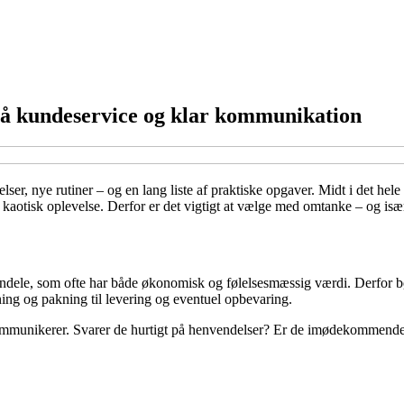
på kundeservice og klar kommunikation
, nye rutiner – og en lang liste af praktiske opgaver. Midt i det hele sp
n kaotisk oplevelse. Derfor er det vigtigt at vælge med omtanke – og i
endele, som ofte har både økonomisk og følelsesmæssig værdi. Derfor bø
ning og pakning til levering og eventuel opbevaring.
ommunikerer. Svarer de hurtigt på henvendelser? Er de imødekommende o