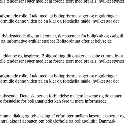
le tendenser søger mediet at forene teori med praksis, hvilket styrker
gørende rolle. I takt med, at boligpriserne stiger og reguleringer
 formidle denne viden på en klar og forståelig måde, hvilket gør det
 dybdegående tilgang til emner, der spænder fra boligkøb og -salg til
og informative artikler stræber Boligordning efter at belyse de
 at uddanne og inspirere. Boligordning.dk ønsker at skabe et rum, hvor
le tendenser søger mediet at forene teori med praksis, hvilket styrker
gørende rolle. I takt med, at boligpriserne stiger og reguleringer
 formidle denne viden på en klar og forståelig måde, hvilket gør det
g oplysende. Dette skaber en forbindelse mellem læserne og de emner,
re forståelse for boligmarkedet kan føre til mere informerede
 fremme dialog og udveksling af erfaringer mellem læsere, eksperter og
entral aktør i debatten om boligforhold og boligpolitik i Danmark.