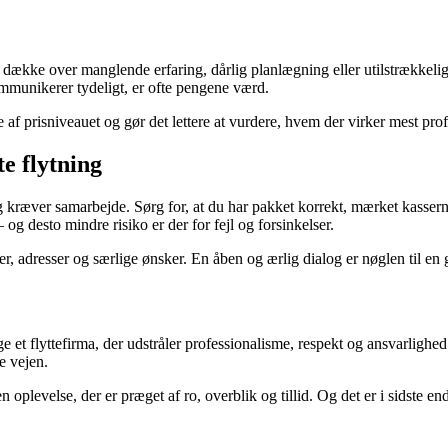
an dække over manglende erfaring, dårlig planlægning eller utilstrækkel
kommunikerer tydeligt, er ofte pengene værd.
ede af prisniveauet og gør det lettere at vurdere, hvem der virker mest pro
e flytning
ng kræver samarbejde. Sørg for, at du har pakket korrekt, mærket kassern
 og desto mindre risiko er der for fejl og forsinkelser.
r, adresser og særlige ønsker. En åben og ærlig dialog er nøglen til en 
e et flyttefirma, der udstråler professionalisme, respekt og ansvarlighed
le vejen.
oplevelse, der er præget af ro, overblik og tillid. Og det er i sidste ende