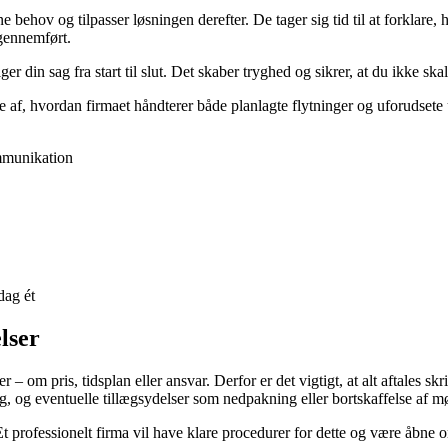
e behov og tilpasser løsningen derefter. De tager sig tid til at forklare
 gennemført.
ger din sag fra start til slut. Det skaber tryghed og sikrer, at du ikke sk
de af, hvordan firmaet håndterer både planlagte flytninger og uforudsete
mmunikation
dag ét
lser
– om pris, tidsplan eller ansvar. Derfor er det vigtigt, at alt aftales skrif
ing, og eventuelle tillægsydelser som nedpakning eller bortskaffelse af m
 Et professionelt firma vil have klare procedurer for dette og være åbne