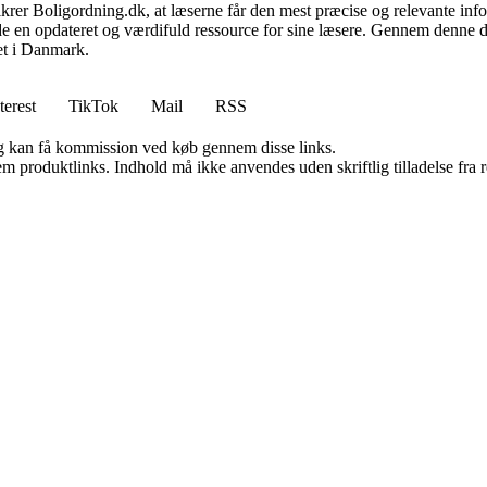
 sikrer Boligordning.dk, at læserne får den mest præcise og relevante inf
yde en opdateret og værdifuld ressource for sine læsere. Gennem denne de
det i Danmark.
terest
TikTok
Mail
RSS
, og kan få kommission ved køb gennem disse links.
m produktlinks. Indhold må ikke anvendes uden skriftlig tilladelse fra r