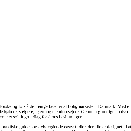
udforske og forstå de mange facetter af boligmarkedet i Danmark. Med en
åde købere, sælgere, lejere og ejendomsejere. Gennem grundige analyser 
e et solidt grundlag for deres beslutninger.
, praktiske guides og dybdegående case-studier, der alle er designet til