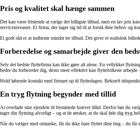
Pris og kvalitet skal hænge sammen
Det kan være fristende at vælge det billigste tilbud, men en lav pris k
serviceniveauet. Et firma, der tager sig tid til at forstå dine behov og 
Et godt råd er at indhente mindst tre tilbud. Det giver et realistisk bill
Forberedelse og samarbejde giver den bedst
Selv det bedste flyttefirma kan ikke gøre alt alene. En vellykket flytni
bedre du forbereder dig, desto mere effektivt kan flyttefolkene arbejde –
Hold løbende kontakt med firmaet op til flyttedagen. Bekræft tidspunkte
En tryg flytning begynder med tillid
At overlade sine ejendele til fremmede kræver tillid. Derfor bør du vælg
tager din flytning alvorligt – og at de ønsker, at du skal føle dig tryg he
Når du vælger med omtanke, får du ikke bare flyttet dine ting – du får en 