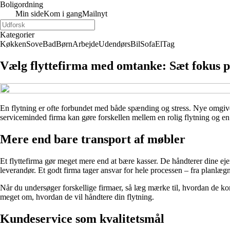
Boligordning
Min side
Kom i gang
Mailnyt
Kategorier
Køkken
Sove
Bad
Børn
Arbejde
Udendørs
Bil
Sofa
El
Tag
Vælg flyttefirma med omtanke: Sæt fokus 
En flytning er ofte forbundet med både spænding og stress. Nye omgivelser
serviceminded firma kan gøre forskellen mellem en rolig flytning og e
Mere end bare transport af møbler
Et flyttefirma gør meget mere end at bære kasser. De håndterer dine ej
leverandør. Et godt firma tager ansvar for hele processen – fra planlæg
Når du undersøger forskellige firmaer, så læg mærke til, hvordan de k
meget om, hvordan de vil håndtere din flytning.
Kundeservice som kvalitetsmål