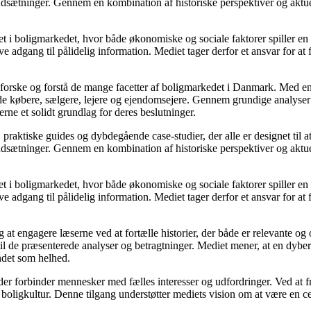
udsætninger. Gennem en kombination af historiske perspektiver og aktuel
 i boligmarkedet, hvor både økonomiske og sociale faktorer spiller en af
e adgang til pålidelig information. Mediet tager derfor et ansvar for at
udforske og forstå de mange facetter af boligmarkedet i Danmark. Med en
åde købere, sælgere, lejere og ejendomsejere. Gennem grundige analyser 
e et solidt grundlag for deres beslutninger.
, praktiske guides og dybdegående case-studier, der alle er designet til
udsætninger. Gennem en kombination af historiske perspektiver og aktuel
 i boligmarkedet, hvor både økonomiske og sociale faktorer spiller en af
e adgang til pålidelig information. Mediet tager derfor et ansvar for at
 at engagere læserne ved at fortælle historier, der både er relevante o
 til de præsenterede analyser og betragtninger. Mediet mener, at en dybe
undet som helhed.
, der forbinder mennesker med fælles interesser og udfordringer. Ved at
 boligkultur. Denne tilgang understøtter mediets vision om at være en c