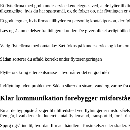
Et flyttefirma med god kundeservice kendetegnes ved, at de lytter til din
tilgængelige, hvis du har spørgsmål, og de følger op, når flytningen er
Et godt tegn er, hvis firmaet tilbyder en personlig kontaktperson, der føl
Læs også anmeldelser fra tidligere kunder. De giver ofte et ærligt bille
Vælg flyttefirma med omtanke: Sæt fokus på kundeservice og klar ko
Sådan sorterer du affald korrekt under flytterengøringen
Flytteforsikring efter skilsmisse – hvornår er det en god idé?
Indflytning uden problemer: Sådan sikrer du strøm, vand og varme fra 
Klar kommunikation forebygger misforståe
En af de hyppigste årsager til utilfredshed ved flytninger er misforståelser 
fremgår, hvad der er inkluderet: antal flyttemænd, transporttid, forsikr
Spørg også ind til, hvordan firmaet håndterer forsinkelser eller skader.