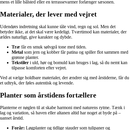
mens et lille bålsted eller en terrassevarmer forlænger sæsonen.
Materialer, der lever med vejret
Udendørs indretning skal kunne tåle vind, regn og sol. Men det
betyder ikke, at det skal være kedeligt. Tværtimod kan materialer, der
ældes naturligt, give karakter og dybde.
Træ
får en smuk sølvgrå tone med tiden.
Metal
som jern og kobber får patina og spiller flot sammen med
grønne planter.
Tekstiler
i uld, hør og bomuld kan bruges i lag, så du nemt kan
tilpasse komforten efter vejret.
Ved at vælge holdbare materialer, der ændrer sig med årstiderne, får du
et udtryk, der føles autentisk og levende.
Planter som årstidens fortællere
Planterne er nøglen til at skabe harmoni med naturens rytme. Tænk i
lag og variation, så haven eller altanen altid har noget at byde på –
uanset årstid.
Forår:
Løgplanter og tidlige stauder som tulipaner og