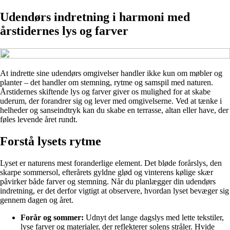
Udendørs indretning i harmoni med
årstidernes lys og farver
At indrette sine udendørs omgivelser handler ikke kun om møbler og
planter – det handler om stemning, rytme og samspil med naturen.
Årstidernes skiftende lys og farver giver os mulighed for at skabe
uderum, der forandrer sig og lever med omgivelserne. Ved at tænke i
helheder og sanseindtryk kan du skabe en terrasse, altan eller have, der
føles levende året rundt.
Forstå lysets rytme
Lyset er naturens mest foranderlige element. Det bløde forårslys, den
skarpe sommersol, efterårets gyldne glød og vinterens kølige skær
påvirker både farver og stemning. Når du planlægger din udendørs
indretning, er det derfor vigtigt at observere, hvordan lyset bevæger sig
gennem dagen og året.
Forår og sommer:
Udnyt det lange dagslys med lette tekstiler,
lyse farver og materialer, der reflekterer solens stråler. Hvide