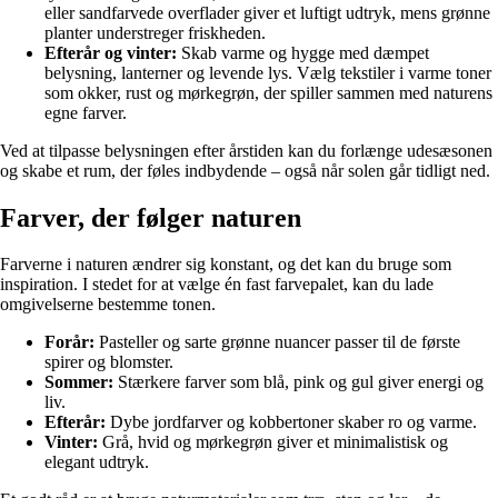
eller sandfarvede overflader giver et luftigt udtryk, mens grønne
planter understreger friskheden.
Efterår og vinter:
Skab varme og hygge med dæmpet
belysning, lanterner og levende lys. Vælg tekstiler i varme toner
som okker, rust og mørkegrøn, der spiller sammen med naturens
egne farver.
Ved at tilpasse belysningen efter årstiden kan du forlænge udesæsonen
og skabe et rum, der føles indbydende – også når solen går tidligt ned.
Farver, der følger naturen
Farverne i naturen ændrer sig konstant, og det kan du bruge som
inspiration. I stedet for at vælge én fast farvepalet, kan du lade
omgivelserne bestemme tonen.
Forår:
Pasteller og sarte grønne nuancer passer til de første
spirer og blomster.
Sommer:
Stærkere farver som blå, pink og gul giver energi og
liv.
Efterår:
Dybe jordfarver og kobbertoner skaber ro og varme.
Vinter:
Grå, hvid og mørkegrøn giver et minimalistisk og
elegant udtryk.