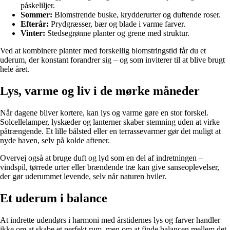
påskeliljer.
Sommer:
Blomstrende buske, krydderurter og duftende roser.
Efterår:
Prydgræsser, bær og blade i varme farver.
Vinter:
Stedsegrønne planter og grene med struktur.
Ved at kombinere planter med forskellig blomstringstid får du et
uderum, der konstant forandrer sig – og som inviterer til at blive brugt
hele året.
Lys, varme og liv i de mørke måneder
Når dagene bliver kortere, kan lys og varme gøre en stor forskel.
Solcellelamper, lyskæder og lanterner skaber stemning uden at virke
påtrængende. Et lille bålsted eller en terrassevarmer gør det muligt at
nyde haven, selv på kolde aftener.
Overvej også at bruge duft og lyd som en del af indretningen –
vindspil, tørrede urter eller brændende træ kan give sanseoplevelser,
der gør uderummet levende, selv når naturen hviler.
Et uderum i balance
At indrette udendørs i harmoni med årstidernes lys og farver handler
ikke om at skabe et perfekt rum, men om at finde balancen mellem det