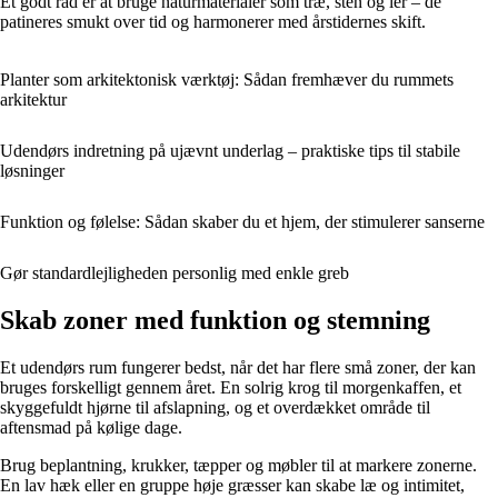
Et godt råd er at bruge naturmaterialer som træ, sten og ler – de
patineres smukt over tid og harmonerer med årstidernes skift.
Planter som arkitektonisk værktøj: Sådan fremhæver du rummets
arkitektur
Udendørs indretning på ujævnt underlag – praktiske tips til stabile
løsninger
Funktion og følelse: Sådan skaber du et hjem, der stimulerer sanserne
Gør standardlejligheden personlig med enkle greb
Skab zoner med funktion og stemning
Et udendørs rum fungerer bedst, når det har flere små zoner, der kan
bruges forskelligt gennem året. En solrig krog til morgenkaffen, et
skyggefuldt hjørne til afslapning, og et overdækket område til
aftensmad på kølige dage.
Brug beplantning, krukker, tæpper og møbler til at markere zonerne.
En lav hæk eller en gruppe høje græsser kan skabe læ og intimitet,