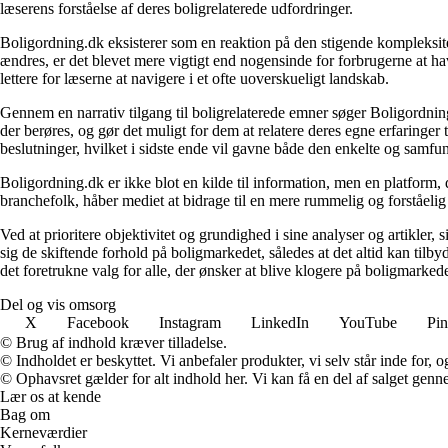
læserens forståelse af deres boligrelaterede udfordringer.
Boligordning.dk eksisterer som en reaktion på den stigende kompleksitet
ændres, er det blevet mere vigtigt end nogensinde for forbrugerne at hav
lettere for læserne at navigere i et ofte uoverskueligt landskab.
Gennem en narrativ tilgang til boligrelaterede emner søger Boligordning
der berøres, og gør det muligt for dem at relatere deres egne erfaringer
beslutninger, hvilket i sidste ende vil gavne både den enkelte og samf
Boligordning.dk er ikke blot en kilde til information, men en platform
branchefolk, håber mediet at bidrage til en mere rummelig og forståelig
Ved at prioritere objektivitet og grundighed i sine analyser og artikler,
sig de skiftende forhold på boligmarkedet, således at det altid kan tilb
det foretrukne valg for alle, der ønsker at blive klogere på boligmarke
Del og vis omsorg
X
Facebook
Instagram
LinkedIn
YouTube
Pin
© Brug af indhold kræver tilladelse.
© Indholdet er beskyttet. Vi anbefaler produkter, vi selv står inde for
© Ophavsret gælder for alt indhold her. Vi kan få en del af salget genne
Lær os at kende
Bag om
Kerneværdier