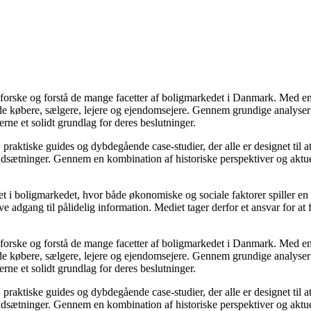
udforske og forstå de mange facetter af boligmarkedet i Danmark. Med en
åde købere, sælgere, lejere og ejendomsejere. Gennem grundige analyser 
e et solidt grundlag for deres beslutninger.
, praktiske guides og dybdegående case-studier, der alle er designet til
udsætninger. Gennem en kombination af historiske perspektiver og aktuel
 i boligmarkedet, hvor både økonomiske og sociale faktorer spiller en af
e adgang til pålidelig information. Mediet tager derfor et ansvar for at
udforske og forstå de mange facetter af boligmarkedet i Danmark. Med en
åde købere, sælgere, lejere og ejendomsejere. Gennem grundige analyser 
e et solidt grundlag for deres beslutninger.
, praktiske guides og dybdegående case-studier, der alle er designet til
udsætninger. Gennem en kombination af historiske perspektiver og aktuel