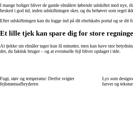
I mange boliger bliver de gamle elmålere løbende udskiftet med nye, d
besked i god tid, inden udskiftningen sker, og du behøver som regel ikk
Efter udskiftningen kan du logge ind på dit elselskabs portal og se di
Et lille tjek kan spare dig for store regning
At tjekke sin elmåler tager kun få minutter, men kan have stor betydni
det, du faktisk bruger – og at eventuelle fejl bliver opdaget i tide.
Fugt, støv og temperatur: Derfor svigter
Lys som designv
fejlstrømsafbryderen
farver og tekstu