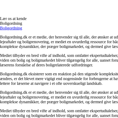
Lær os at kende
Boligordning
Boligordning
Boligordning.dk er et medie, der henvender sig til alle, der ønsker at 
lejeaftaler og boligrenovering, er mediet en uvurderlig ressource for b
komplekse dynamikker, der præger boligmarkedet, og dermed give læsern
Mediet tilbyder en bred vifte af indhold, som omfatter ekspertudtalelser
viden om bolig og boligmarkedet bliver tilgængelig for alle, uanset for
læserens forståelse af deres boligrelaterede udfordringer.
Boligordning.dk eksisterer som en reaktion på den stigende kompleksitet
ændres, er det blevet mere vigtigt end nogensinde for forbrugerne at hav
lettere for læserne at navigere i et ofte uoverskueligt landskab.
Boligordning.dk er et medie, der henvender sig til alle, der ønsker at 
lejeaftaler og boligrenovering, er mediet en uvurderlig ressource for b
komplekse dynamikker, der præger boligmarkedet, og dermed give læsern
Mediet tilbyder en bred vifte af indhold, som omfatter ekspertudtalelser
viden om bolig og boligmarkedet bliver tilgængelig for alle, uanset for