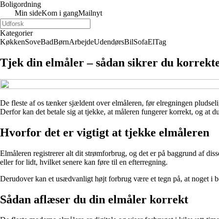
Boligordning
Min side
Kom i gang
Mailnyt
Kategorier
Køkken
Sove
Bad
Børn
Arbejde
Udendørs
Bil
Sofa
El
Tag
Tjek din elmåler – sådan sikrer du korrekt
De fleste af os tænker sjældent over elmåleren, før elregningen pludseli
Derfor kan det betale sig at tjekke, at måleren fungerer korrekt, og at 
Hvorfor det er vigtigt at tjekke elmåleren
Elmåleren registrerer alt dit strømforbrug, og det er på baggrund af diss
eller for lidt, hvilket senere kan føre til en efterregning.
Derudover kan et usædvanligt højt forbrug være et tegn på, at noget i bo
Sådan aflæser du din elmåler korrekt