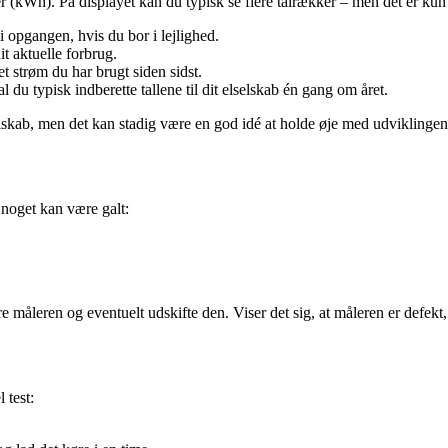
mer (kWh). På displayet kan du typisk se flere talrækker – men det er ku
 i opgangen, hvis du bor i lejlighed.
it aktuelle forbrug.
t strøm du har brugt siden sidst.
l du typisk indberette tallene til dit elselskab én gang om året.
lselskab, men det kan stadig være en god idé at holde øje med udviklingen
 noget kan være galt:
 måleren og eventuelt udskifte den. Viser det sig, at måleren er defekt, 
 test: