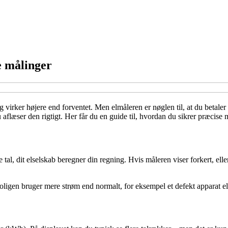
e målinger
g virker højere end forventet. Men elmåleren er nøglen til, at du betaler
du aflæser den rigtigt. Her får du en guide til, hvordan du sikrer præcis
e tal, dit elselskab beregner din regning. Hvis måleren viser forkert, ell
ligen bruger mere strøm end normalt, for eksempel et defekt apparat eller