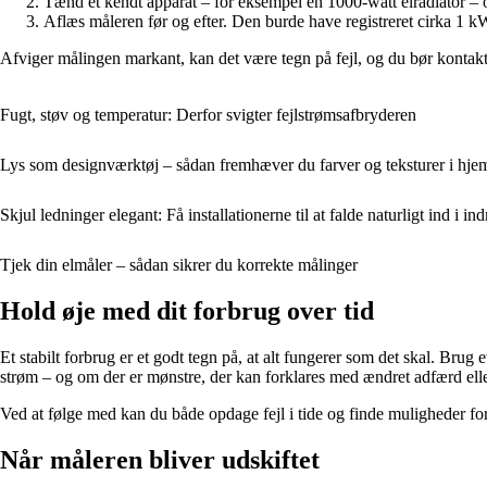
Tænd ét kendt apparat – for eksempel en 1000-watt elradiator – o
Aflæs måleren før og efter. Den burde have registreret cirka 1 k
Afviger målingen markant, kan det være tegn på fejl, og du bør kontakt
Fugt, støv og temperatur: Derfor svigter fejlstrømsafbryderen
Lys som designværktøj – sådan fremhæver du farver og teksturer i hj
Skjul ledninger elegant: Få installationerne til at falde naturligt ind i in
Tjek din elmåler – sådan sikrer du korrekte målinger
Hold øje med dit forbrug over tid
Et stabilt forbrug er et godt tegn på, at alt fungerer som det skal. Bru
strøm – og om der er mønstre, der kan forklares med ændret adfærd elle
Ved at følge med kan du både opdage fejl i tide og finde muligheder for
Når måleren bliver udskiftet