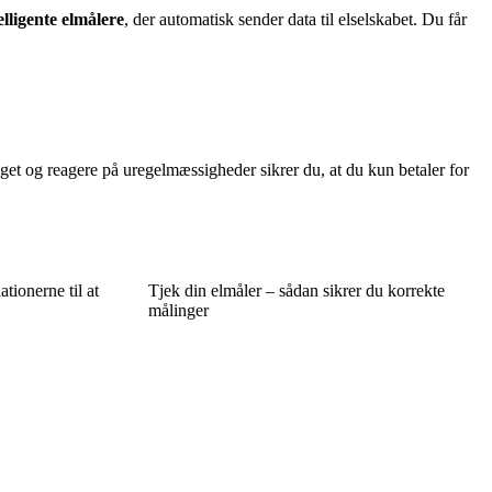
elligente elmålere
, der automatisk sender data til elselskabet. Du får
.
get og reagere på uregelmæssigheder sikrer du, at du kun betaler for
ationerne til at
Tjek din elmåler – sådan sikrer du korrekte
målinger