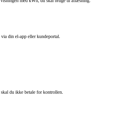
n visningen med kWh, du skal bruge til aflæsning.
 via din el-app eller kundeportal.
skal du ikke betale for kontrollen.