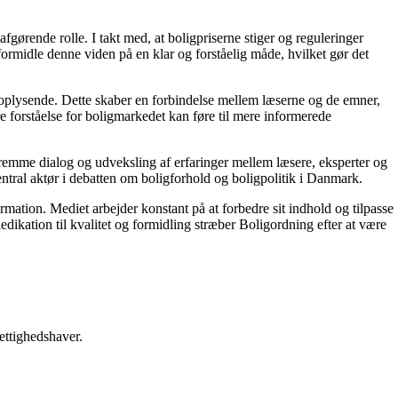
gørende rolle. I takt med, at boligpriserne stiger og reguleringer
 formidle denne viden på en klar og forståelig måde, hvilket gør det
g oplysende. Dette skaber en forbindelse mellem læserne og de emner,
re forståelse for boligmarkedet kan føre til mere informerede
 fremme dialog og udveksling af erfaringer mellem læsere, eksperter og
entral aktør i debatten om boligforhold og boligpolitik i Danmark.
ormation. Mediet arbejder konstant på at forbedre sit indhold og tilpasse
dikation til kvalitet og formidling stræber Boligordning efter at være
ettighedshaver.