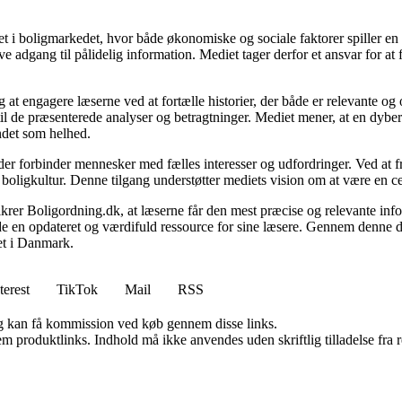
 i boligmarkedet, hvor både økonomiske og sociale faktorer spiller en af
e adgang til pålidelig information. Mediet tager derfor et ansvar for at
 at engagere læserne ved at fortælle historier, der både er relevante o
 til de præsenterede analyser og betragtninger. Mediet mener, at en dybe
undet som helhed.
, der forbinder mennesker med fælles interesser og udfordringer. Ved at
 boligkultur. Denne tilgang understøtter mediets vision om at være en c
 sikrer Boligordning.dk, at læserne får den mest præcise og relevante inf
yde en opdateret og værdifuld ressource for sine læsere. Gennem denne de
det i Danmark.
terest
TikTok
Mail
RSS
, og kan få kommission ved køb gennem disse links.
m produktlinks. Indhold må ikke anvendes uden skriftlig tilladelse fra r