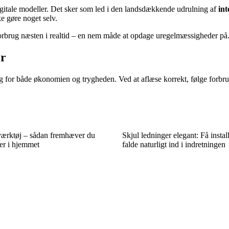
igitale modeller. Det sker som led i den landsdækkende udrulning af
int
e gøre noget selv.
t forbrug næsten i realtid – en nem måde at opdage uregelmæssigheder på
er
ng for både økonomien og trygheden. Ved at aflæse korrekt, følge forbru
ærktøj – sådan fremhæver du
Skjul ledninger elegant: Få install
rer i hjemmet
falde naturligt ind i indretningen