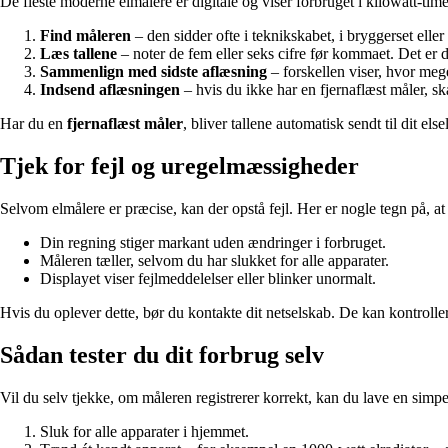
De fleste moderne elmålere er digitale og viser forbruget i kilowatt-ti
Find måleren
– den sidder ofte i teknikskabet, i bryggerset eller
Læs tallene
– noter de fem eller seks cifre før kommaet. Det er d
Sammenlign med sidste aflæsning
– forskellen viser, hvor mege
Indsend aflæsningen
– hvis du ikke har en fjernaflæst måler, ska
Har du en
fjernaflæst måler
, bliver tallene automatisk sendt til dit e
Tjek for fejl og uregelmæssigheder
Selvom elmålere er præcise, kan der opstå fejl. Her er nogle tegn på, at
Din regning stiger markant uden ændringer i forbruget.
Måleren tæller, selvom du har slukket for alle apparater.
Displayet viser fejlmeddelelser eller blinker unormalt.
Hvis du oplever dette, bør du kontakte dit netselskab. De kan kontrollere
Sådan tester du dit forbrug selv
Vil du selv tjekke, om måleren registrerer korrekt, kan du lave en simpel
Sluk for alle apparater i hjemmet.