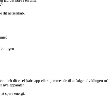
g lad det køre i en time.
Wh.
e dit netselskab.
emmet
dretningen
g eventuelt dit elselskabs app eller hjemmeside til at følge udviklingen
r nye apparater.
 at spare energi.