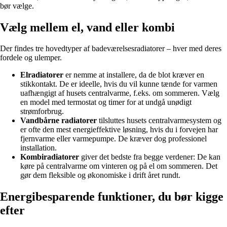
bør vælge.
Vælg mellem el, vand eller kombi
Der findes tre hovedtyper af badeværelsesradiatorer – hver med deres
fordele og ulemper.
Elradiatorer
er nemme at installere, da de blot kræver en
stikkontakt. De er ideelle, hvis du vil kunne tænde for varmen
uafhængigt af husets centralvarme, f.eks. om sommeren. Vælg
en model med termostat og timer for at undgå unødigt
strømforbrug.
Vandbårne radiatorer
tilsluttes husets centralvarmesystem og
er ofte den mest energieffektive løsning, hvis du i forvejen har
fjernvarme eller varmepumpe. De kræver dog professionel
installation.
Kombiradiatorer
giver det bedste fra begge verdener: De kan
køre på centralvarme om vinteren og på el om sommeren. Det
gør dem fleksible og økonomiske i drift året rundt.
Energibesparende funktioner, du bør kigge
efter