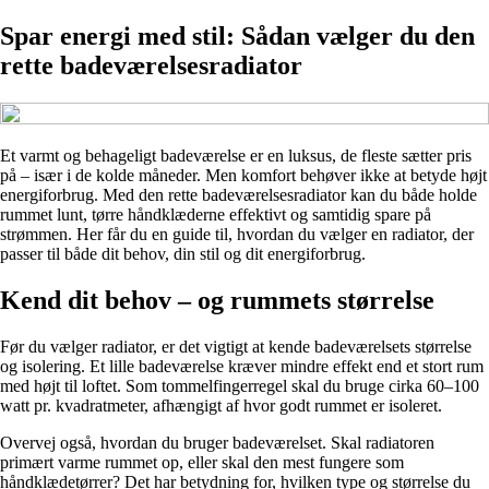
Spar energi med stil: Sådan vælger du den
rette badeværelsesradiator
Et varmt og behageligt badeværelse er en luksus, de fleste sætter pris
på – især i de kolde måneder. Men komfort behøver ikke at betyde højt
energiforbrug. Med den rette badeværelsesradiator kan du både holde
rummet lunt, tørre håndklæderne effektivt og samtidig spare på
strømmen. Her får du en guide til, hvordan du vælger en radiator, der
passer til både dit behov, din stil og dit energiforbrug.
Kend dit behov – og rummets størrelse
Før du vælger radiator, er det vigtigt at kende badeværelsets størrelse
og isolering. Et lille badeværelse kræver mindre effekt end et stort rum
med højt til loftet. Som tommelfingerregel skal du bruge cirka 60–100
watt pr. kvadratmeter, afhængigt af hvor godt rummet er isoleret.
Overvej også, hvordan du bruger badeværelset. Skal radiatoren
primært varme rummet op, eller skal den mest fungere som
håndklædetørrer? Det har betydning for, hvilken type og størrelse du