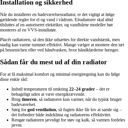
Installation og sikkerhed
Når du installerer en badeværelsesradiator, er det vigtigt at følge
gældende regler for el og vand i vådrum. Elradiatorer skal altid
tilsluttes af en autoriseret elektriker, og vandbårne modeller bør
monteres af en VVS-installatør.
Placér radiatoren, så den ikke udsættes for direkte vandstænk, men
stadig kan varme rummet effektivt. Mange vælger at montere den tæt
på brusenichen eller ved håndvasken, hvor håndklæderne hænger.
Sådan får du mest ud af din radiator
For at få maksimal komfort og minimal energiregning kan du følge
disse enkle råd:
Indstil temperaturen til omkring
22–24 grader
– det er
behageligt uden at være energikrævende.
Brug
timeren
, så radiatoren kun varmer, når du typisk bruger
badeværelset.
Sørg for
god ventilation
, så fugten ikke får lov at samle sig –
det forbedrer både indeklima og radiatorens effektivitet.
Rengør radiatoren jævnligt for støv og kalk, så varmen fordeles
jævnt.