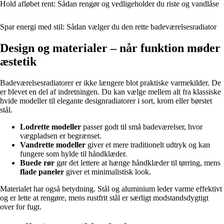
Hold afløbet rent: Sådan rengør og vedligeholder du riste og vandlåse
Spar energi med stil: Sådan vælger du den rette badeværelsesradiator
Design og materialer – når funktion møder
æstetik
Badeværelsesradiatorer er ikke længere blot praktiske varmekilder. De
er blevet en del af indretningen. Du kan vælge mellem alt fra klassiske
hvide modeller til elegante designradiatorer i sort, krom eller børstet
stål.
Lodrette modeller
passer godt til små badeværelser, hvor
vægpladsen er begrænset.
Vandrette modeller
giver et mere traditionelt udtryk og kan
fungere som hylde til håndklæder.
Buede rør
gør det lettere at hænge håndklæder til tørring, mens
flade paneler
giver et minimalistisk look.
Materialet har også betydning. Stål og aluminium leder varme effektivt
og er lette at rengøre, mens rustfrit stål er særligt modstandsdygtigt
over for fugt.