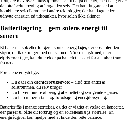
Tidligere blev overskudsstrømmen sendt ud på elnettet, men i dag giver
det ofte bedre mening at bruge den selv. Det kan du gøre ved at
kombinere solcellerne med andre teknologier, der kan lagre eller
udnytte energien på tidspunkter, hvor solen ikke skinner.
Batterilagring – gem solens energi til
senere
Et batteri til solceller fungerer som et energilager, der opsamler den
strøm, du ikke bruger med det samme. Når solen går ned, eller
elpriserne stiger, kan du trække på batteriet i stedet for at købe strøm
fra nettet.
Fordelene er tydelige:
Du øger din
egenforbrugskvote
– altså den andel af
solstrømmen, du selv bruger.
Du bliver mindre afhængig af elnettet og svingende elpriser.
Du får en mere stabil og forudsigelig energiforsyning.
Batterier fås i mange størrelser, og det er vigtigt at vælge en kapacitet,
der passer til både dit forbrug og dit solcelleanlægs størrelse. En
energirådgiver kan hjælpe med at finde den rette balance.