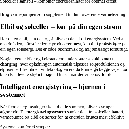
Solceller i samspil – kombiner energiløsninger for optimal effekt
Brug varmepumpen som supplement til din nuværende varmeløsning
Elbil og solceller – kør på din egen strøm
Har du en elbil, kan den også blive en del af dit energisystem. Ved at
oplade bilen, når solcellerne producerer mest, kan du i praksis køre på
din egen solenergi. Det er både økonomisk og miljømæssigt fornuftigt.
Nogle nyere elbiler og ladestandere understøtter såkaldt
smart
charging
, hvor opladningen automatisk tilpasses solproduktionen og
elpriserne. I fremtiden vil teknologien endda kunne gå begge veje – så
bilen kan levere strøm tilbage til huset, når der er behov for det.
Intelligent energistyring – hjernen i
systemet
Når flere energiløsninger skal arbejde sammen, bliver styringen
afgørende. Et
energistyringssystem
samler data fra solceller, batteri,
varmepumpe og elbil og sørger for, at energien bruges mest effektivt.
Systemet kan for eksempel: