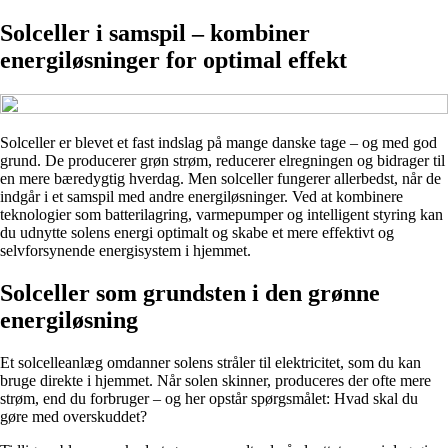
Solceller i samspil – kombiner
energiløsninger for optimal effekt
Solceller er blevet et fast indslag på mange danske tage – og med god
grund. De producerer grøn strøm, reducerer elregningen og bidrager til
en mere bæredygtig hverdag. Men solceller fungerer allerbedst, når de
indgår i et samspil med andre energiløsninger. Ved at kombinere
teknologier som batterilagring, varmepumper og intelligent styring kan
du udnytte solens energi optimalt og skabe et mere effektivt og
selvforsynende energisystem i hjemmet.
Solceller som grundsten i den grønne
energiløsning
Et solcelleanlæg omdanner solens stråler til elektricitet, som du kan
bruge direkte i hjemmet. Når solen skinner, produceres der ofte mere
strøm, end du forbruger – og her opstår spørgsmålet: Hvad skal du
gøre med overskuddet?