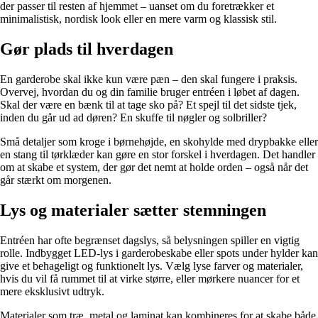
der passer til resten af hjemmet – uanset om du foretrækker et
minimalistisk, nordisk look eller en mere varm og klassisk stil.
Gør plads til hverdagen
En garderobe skal ikke kun være pæn – den skal fungere i praksis.
Overvej, hvordan du og din familie bruger entréen i løbet af dagen.
Skal der være en bænk til at tage sko på? Et spejl til det sidste tjek,
inden du går ud ad døren? En skuffe til nøgler og solbriller?
Små detaljer som kroge i børnehøjde, en skohylde med drypbakke eller
en stang til tørklæder kan gøre en stor forskel i hverdagen. Det handler
om at skabe et system, der gør det nemt at holde orden – også når det
går stærkt om morgenen.
Lys og materialer sætter stemningen
Entréen har ofte begrænset dagslys, så belysningen spiller en vigtig
rolle. Indbygget LED-lys i garderobeskabe eller spots under hylder kan
give et behageligt og funktionelt lys. Vælg lyse farver og materialer,
hvis du vil få rummet til at virke større, eller mørkere nuancer for et
mere eksklusivt udtryk.
Materialer som træ, metal og laminat kan kombineres for at skabe både