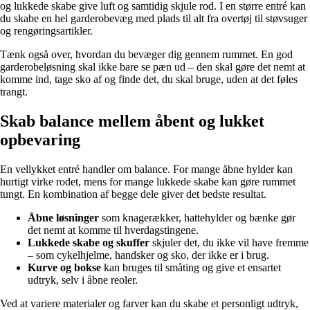
og lukkede skabe give luft og samtidig skjule rod. I en større entré kan
du skabe en hel garderobevæg med plads til alt fra overtøj til støvsuger
og rengøringsartikler.
Tænk også over, hvordan du bevæger dig gennem rummet. En god
garderobeløsning skal ikke bare se pæn ud – den skal gøre det nemt at
komme ind, tage sko af og finde det, du skal bruge, uden at det føles
trangt.
Skab balance mellem åbent og lukket
opbevaring
En vellykket entré handler om balance. For mange åbne hylder kan
hurtigt virke rodet, mens for mange lukkede skabe kan gøre rummet
tungt. En kombination af begge dele giver det bedste resultat.
Åbne løsninger
som knagerækker, hattehylder og bænke gør
det nemt at komme til hverdagstingene.
Lukkede skabe og skuffer
skjuler det, du ikke vil have fremme
– som cykelhjelme, handsker og sko, der ikke er i brug.
Kurve og bokse
kan bruges til småting og give et ensartet
udtryk, selv i åbne reoler.
Ved at variere materialer og farver kan du skabe et personligt udtryk,