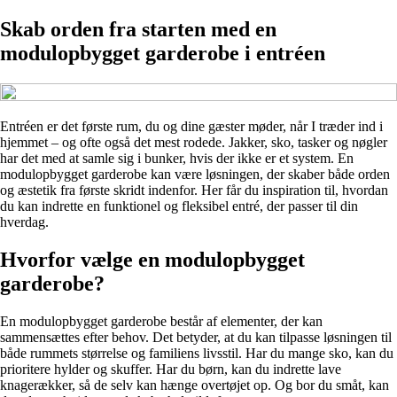
Skab orden fra starten med en
modulopbygget garderobe i entréen
Entréen er det første rum, du og dine gæster møder, når I træder ind i
hjemmet – og ofte også det mest rodede. Jakker, sko, tasker og nøgler
har det med at samle sig i bunker, hvis der ikke er et system. En
modulopbygget garderobe kan være løsningen, der skaber både orden
og æstetik fra første skridt indenfor. Her får du inspiration til, hvordan
du kan indrette en funktionel og fleksibel entré, der passer til din
hverdag.
Hvorfor vælge en modulopbygget
garderobe?
En modulopbygget garderobe består af elementer, der kan
sammensættes efter behov. Det betyder, at du kan tilpasse løsningen til
både rummets størrelse og familiens livsstil. Har du mange sko, kan du
prioritere hylder og skuffer. Har du børn, kan du indrette lave
knagerækker, så de selv kan hænge overtøjet op. Og bor du småt, kan