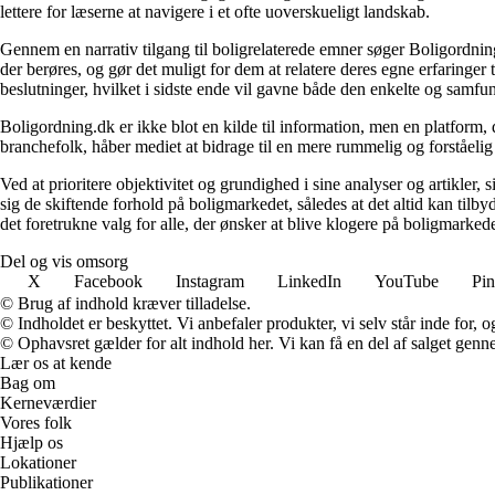
lettere for læserne at navigere i et ofte uoverskueligt landskab.
Gennem en narrativ tilgang til boligrelaterede emner søger Boligordning
der berøres, og gør det muligt for dem at relatere deres egne erfaringer
beslutninger, hvilket i sidste ende vil gavne både den enkelte og samf
Boligordning.dk er ikke blot en kilde til information, men en platform
branchefolk, håber mediet at bidrage til en mere rummelig og forståelig
Ved at prioritere objektivitet og grundighed i sine analyser og artikler,
sig de skiftende forhold på boligmarkedet, således at det altid kan tilb
det foretrukne valg for alle, der ønsker at blive klogere på boligmarke
Del og vis omsorg
X
Facebook
Instagram
LinkedIn
YouTube
Pin
© Brug af indhold kræver tilladelse.
© Indholdet er beskyttet. Vi anbefaler produkter, vi selv står inde for
© Ophavsret gælder for alt indhold her. Vi kan få en del af salget genne
Lær os at kende
Bag om
Kerneværdier
Vores folk
Hjælp os
Lokationer
Publikationer