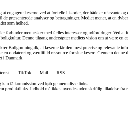
 at engagere læserne ved at fortælle historier, der både er relevante o
 til de præsenterede analyser og betragtninger. Mediet mener, at en dybe
undet som helhed.
, der forbinder mennesker med fælles interesser og udfordringer. Ved at
 boligkultur. Denne tilgang understøtter mediets vision om at være en c
 sikrer Boligordning.dk, at læserne får den mest præcise og relevante inf
yde en opdateret og værdifuld ressource for sine læsere. Gennem denne de
det i Danmark.
terest
TikTok
Mail
RSS
, og kan få kommission ved køb gennem disse links.
m produktlinks. Indhold må ikke anvendes uden skriftlig tilladelse fra r