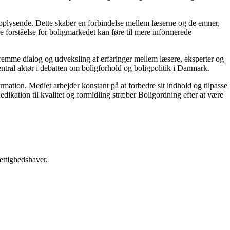
g oplysende. Dette skaber en forbindelse mellem læserne og de emner,
re forståelse for boligmarkedet kan føre til mere informerede
 fremme dialog og udveksling af erfaringer mellem læsere, eksperter og
entral aktør i debatten om boligforhold og boligpolitik i Danmark.
ormation. Mediet arbejder konstant på at forbedre sit indhold og tilpasse
dikation til kvalitet og formidling stræber Boligordning efter at være
ettighedshaver.