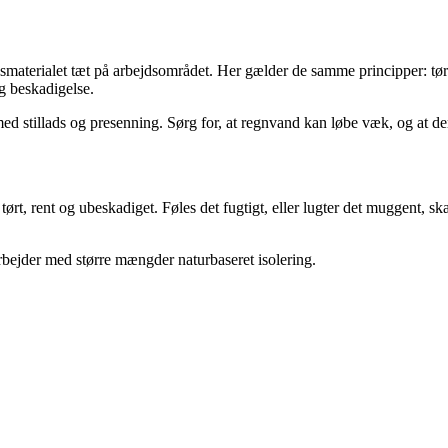
materialet tæt på arbejdsområdet. Her gælder de samme principper: tørt
og beskadigelse.
d stillads og presenning. Sørg for, at regnvand kan løbe væk, og at der
 tørt, rent og ubeskadiget. Føles det fugtigt, eller lugter det muggent, ska
rbejder med større mængder naturbaseret isolering.