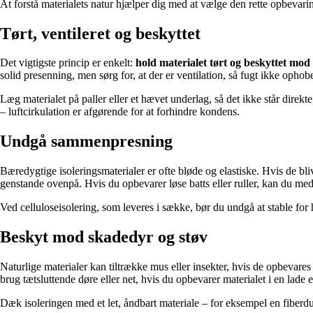
At forstå materialets natur hjælper dig med at vælge den rette opbeva
Tørt, ventileret og beskyttet
Det vigtigste princip er enkelt:
hold materialet tørt og beskyttet mod 
solid presenning, men sørg for, at der er ventilation, så fugt ikke opho
Læg materialet på paller eller et hævet underlag, så det ikke står dir
– luftcirkulation er afgørende for at forhindre kondens.
Undgå sammenpresning
Bæredygtige isoleringsmaterialer er ofte bløde og elastiske. Hvis de bli
genstande ovenpå. Hvis du opbevarer løse batts eller ruller, kan du med f
Ved celluloseisolering, som leveres i sække, bør du undgå at stable for
Beskyt mod skadedyr og støv
Naturlige materialer kan tiltrække mus eller insekter, hvis de opbevares
brug tætsluttende døre eller net, hvis du opbevarer materialet i en lade el
Dæk isoleringen med et let, åndbart materiale – for eksempel en fiberdu