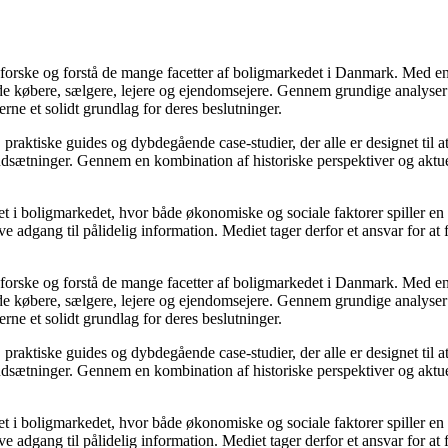
udforske og forstå de mange facetter af boligmarkedet i Danmark. Med en
åde købere, sælgere, lejere og ejendomsejere. Gennem grundige analyser 
e et solidt grundlag for deres beslutninger.
, praktiske guides og dybdegående case-studier, der alle er designet til
udsætninger. Gennem en kombination af historiske perspektiver og aktuel
 i boligmarkedet, hvor både økonomiske og sociale faktorer spiller en af
e adgang til pålidelig information. Mediet tager derfor et ansvar for at
udforske og forstå de mange facetter af boligmarkedet i Danmark. Med en
åde købere, sælgere, lejere og ejendomsejere. Gennem grundige analyser 
e et solidt grundlag for deres beslutninger.
, praktiske guides og dybdegående case-studier, der alle er designet til
udsætninger. Gennem en kombination af historiske perspektiver og aktuel
 i boligmarkedet, hvor både økonomiske og sociale faktorer spiller en af
e adgang til pålidelig information. Mediet tager derfor et ansvar for at