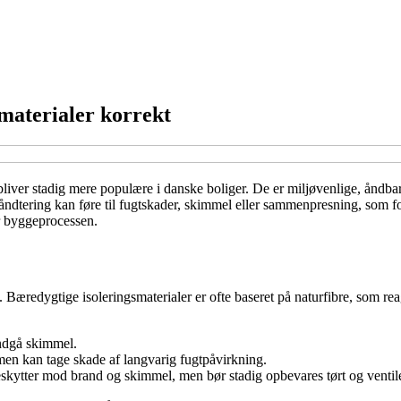
materialer korrekt
bliver stadig mere populære i danske boliger. De er miljøvenlige, åndba
ndtering kan føre til fugtskader, skimmel eller sammenpresning, som forr
r byggeprocessen.
d. Bæredygtige isoleringsmaterialer er ofte baseret på naturfibre, som re
undgå skimmel.
men kan tage skade af langvarig fugtpåvirkning.
eskytter mod brand og skimmel, men bør stadig opbevares tørt og ventile