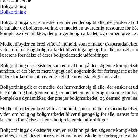
Lær os at kende
Boligordning
Boligordning
Boligordning.dk er et medie, der henvender sig til alle, der ønsker at 
lejeaftaler og boligrenovering, er mediet en uvurderlig ressource for b
komplekse dynamikker, der præger boligmarkedet, og dermed give læsern
Mediet tilbyder en bred vifte af indhold, som omfatter ekspertudtalelser
viden om bolig og boligmarkedet bliver tilgængelig for alle, uanset for
læserens forståelse af deres boligrelaterede udfordringer.
Boligordning.dk eksisterer som en reaktion på den stigende kompleksitet
ændres, er det blevet mere vigtigt end nogensinde for forbrugerne at hav
lettere for læserne at navigere i et ofte uoverskueligt landskab.
Boligordning.dk er et medie, der henvender sig til alle, der ønsker at 
lejeaftaler og boligrenovering, er mediet en uvurderlig ressource for b
komplekse dynamikker, der præger boligmarkedet, og dermed give læsern
Mediet tilbyder en bred vifte af indhold, som omfatter ekspertudtalelser
viden om bolig og boligmarkedet bliver tilgængelig for alle, uanset for
læserens forståelse af deres boligrelaterede udfordringer.
Boligordning.dk eksisterer som en reaktion på den stigende kompleksitet
ændres, er det blevet mere vigtigt end nogensinde for forbrugerne at hav