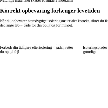
Naturlige materialer skaber et sundere indeklima
Korrekt opbevaring forlænger levetiden
Når du opbevarer bæredygtige isoleringsmaterialer korrekt, sikrer du ik
det lange løb – både for din bolig og for miljøet.
Forbedr din tidligere efterisolering – sådan retter
Isoleringsplader 
du op på fejl
grundigt