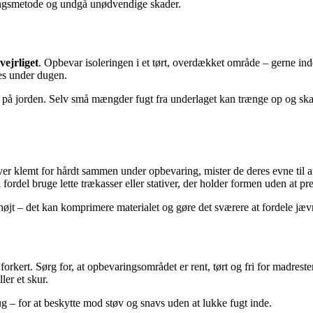
ringsmetode og undgå unødvendige skader.
vejrliget
. Opbevar isoleringen i et tørt, overdækket område – gerne inde
bes under dugen.
ekte på jorden. Selv små mængder fugt fra underlaget kan trænge op og s
ver klemt for hårdt sammen under opbevaring, mister de deres evne til at
ordel bruge lette trækasser eller stativer, der holder formen uden at pre
 højt – det kan komprimere materialet og gøre det sværere at fordele jæ
 forkert. Sørg for, at opbevaringsområdet er rent, tørt og fri for madres
ler et skur.
g – for at beskytte mod støv og snavs uden at lukke fugt inde.