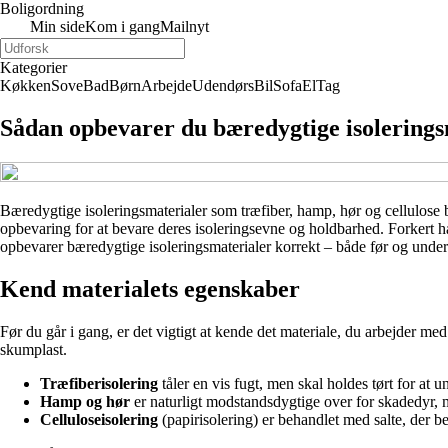
Boligordning
Min side
Kom i gang
Mailnyt
Kategorier
Køkken
Sove
Bad
Børn
Arbejde
Udendørs
Bil
Sofa
El
Tag
Sådan opbevarer du bæredygtige isolerings
Bæredygtige isoleringsmaterialer som træfiber, hamp, hør og cellulose 
opbevaring for at bevare deres isoleringsevne og holdbarhed. Forkert hå
opbevarer bæredygtige isoleringsmaterialer korrekt – både før og unde
Kend materialets egenskaber
Før du går i gang, er det vigtigt at kende det materiale, du arbejder me
skumplast.
Træfiberisolering
tåler en vis fugt, men skal holdes tørt for at 
Hamp og hør
er naturligt modstandsdygtige over for skadedyr, 
Celluloseisolering
(papirisolering) er behandlet med salte, der b