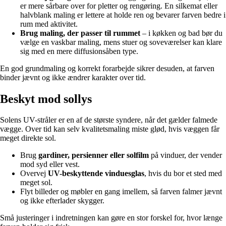
er mere sårbare over for pletter og rengøring. En silkemat eller
halvblank maling er lettere at holde ren og bevarer farven bedre i
rum med aktivitet.
Brug maling, der passer til rummet
– i køkken og bad bør du
vælge en vaskbar maling, mens stuer og soveværelser kan klare
sig med en mere diffusionsåben type.
En god grundmaling og korrekt forarbejde sikrer desuden, at farven
binder jævnt og ikke ændrer karakter over tid.
Beskyt mod sollys
Solens UV-stråler er en af de største syndere, når det gælder falmede
vægge. Over tid kan selv kvalitetsmaling miste glød, hvis væggen får
meget direkte sol.
Brug
gardiner, persienner eller solfilm
på vinduer, der vender
mod syd eller vest.
Overvej
UV-beskyttende vinduesglas
, hvis du bor et sted med
meget sol.
Flyt billeder og møbler en gang imellem, så farven falmer jævnt
og ikke efterlader skygger.
Små justeringer i indretningen kan gøre en stor forskel for, hvor længe