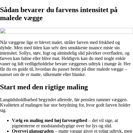
Sådan bevarer du farvens intensitet på
malede vægge
Når væggene lige er blevet malet, stråler farven med friskhed og
dybde. Men med tiden kan selv den smukkeste nuance miste sin
intensitet. Sollys, støv, fugt og almindelig slid påvirker overfladen, og
farven kan falme eller blive mat. Heldigvis kan du med nogle enkle
vaner og lidt vedligeholdelse bevare væggenes udtryk i mange år. Her
får du en guide til, hvordan du passer bedst på dine malede vægge –
uanset om de er matte, silkematte eller blanke.
Start med den rigtige maling
Langtidsholdbarhed begynder allerede, før penslen rammer væggen.
Kvaliteten af malingen har stor betydning for, hvor godt farven holder
sig.
Vælg en maling med høj farveægthed
– det vil sige, at
pigmenterne er modstandsdygtige over for lys og slid.
Overvej glansgraden
– matte vægge giver et roligt udtryk, men