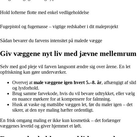
Hold lofterne flotte med enkel vedligeholdelse
Fugepistol og fugemasse – vigtige redskaber i dit maleprojekt
Sådan bevarer du farvens intensitet på malede vægge
Giv væggene nyt liv med jævne mellemrum
Selv med god pleje vil farven langsomt ændre sig over årene. En let
opfriskning kan gøre underværker.
Overvej at
male væggene igen hvert 5.–8. år
, afhængigt af slid
og lysforhold.
Brug samme farvekode, hvis du vil bevare udtrykket, eller vælg
en nuance mørkere for at kompensere for falmning.
Husk at vaske og mattslibe væggen let, før du maler igen – det
sikrer, at den nye maling hæfter ordentligt.
En frisk omgang maling er ikke kun kosmetisk – det forlænger
væggenes levetid og giver hjemmet et løft.