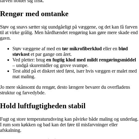
farven holder sig frisk.
Rengør med omtanke
Støv og snavs sætter sig uundgåeligt på væggene, og det kan få farven
til at virke grålig. Men hårdhændet rengøring kan gøre mere skade end
gavn.
Støv væggene af med en
tør mikrofiberklud
eller en
blød
støvkost
et par gange om året.
Ved pletter: brug
en fugtig klud med mildt rengøringsmiddel
– undgå skuremidler og grove svampe.
Test altid på et diskret sted først, især hvis væggen er malet med
mat maling.
Jo mere skånsomt du rengør, desto længere bevarer du overfladens
struktur og farvedybde.
Hold luftfugtigheden stabil
Fugt og store temperaturudsving kan påvirke både maling og underlag.
I rum som køkken og bad kan det føre til misfarvninger eller
afskalning.