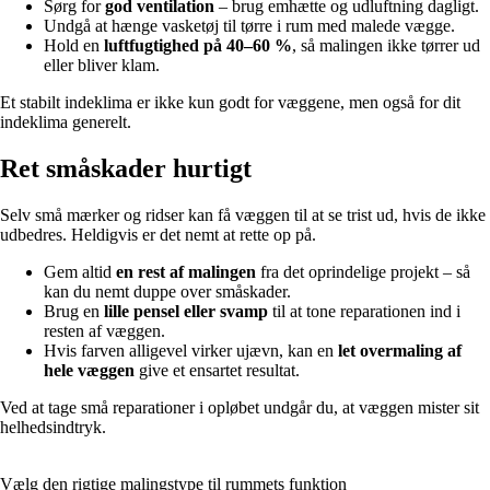
Sørg for
god ventilation
– brug emhætte og udluftning dagligt.
Undgå at hænge vasketøj til tørre i rum med malede vægge.
Hold en
luftfugtighed på 40–60 %
, så malingen ikke tørrer ud
eller bliver klam.
Et stabilt indeklima er ikke kun godt for væggene, men også for dit
indeklima generelt.
Ret småskader hurtigt
Selv små mærker og ridser kan få væggen til at se trist ud, hvis de ikke
udbedres. Heldigvis er det nemt at rette op på.
Gem altid
en rest af malingen
fra det oprindelige projekt – så
kan du nemt duppe over småskader.
Brug en
lille pensel eller svamp
til at tone reparationen ind i
resten af væggen.
Hvis farven alligevel virker ujævn, kan en
let overmaling af
hele væggen
give et ensartet resultat.
Ved at tage små reparationer i opløbet undgår du, at væggen mister sit
helhedsindtryk.
Vælg den rigtige malingstype til rummets funktion