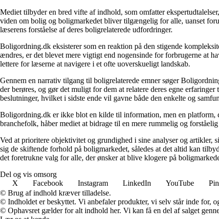
Mediet tilbyder en bred vifte af indhold, som omfatter ekspertudtalelser
viden om bolig og boligmarkedet bliver tilgængelig for alle, uanset for
læserens forståelse af deres boligrelaterede udfordringer.
Boligordning.dk eksisterer som en reaktion på den stigende kompleksitet
ændres, er det blevet mere vigtigt end nogensinde for forbrugerne at hav
lettere for læserne at navigere i et ofte uoverskueligt landskab.
Gennem en narrativ tilgang til boligrelaterede emner søger Boligordning
der berøres, og gør det muligt for dem at relatere deres egne erfaringer
beslutninger, hvilket i sidste ende vil gavne både den enkelte og samf
Boligordning.dk er ikke blot en kilde til information, men en platform
branchefolk, håber mediet at bidrage til en mere rummelig og forståelig
Ved at prioritere objektivitet og grundighed i sine analyser og artikler,
sig de skiftende forhold på boligmarkedet, således at det altid kan tilb
det foretrukne valg for alle, der ønsker at blive klogere på boligmarke
Del og vis omsorg
X
Facebook
Instagram
LinkedIn
YouTube
Pin
© Brug af indhold kræver tilladelse.
© Indholdet er beskyttet. Vi anbefaler produkter, vi selv står inde for
© Ophavsret gælder for alt indhold her. Vi kan få en del af salget genne