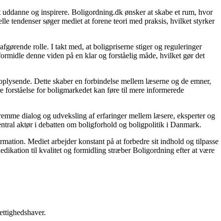
 at uddanne og inspirere. Boligordning.dk ønsker at skabe et rum, hvor
le tendenser søger mediet at forene teori med praksis, hvilket styrker
gørende rolle. I takt med, at boligpriserne stiger og reguleringer
 formidle denne viden på en klar og forståelig måde, hvilket gør det
g oplysende. Dette skaber en forbindelse mellem læserne og de emner,
re forståelse for boligmarkedet kan føre til mere informerede
 fremme dialog og udveksling af erfaringer mellem læsere, eksperter og
entral aktør i debatten om boligforhold og boligpolitik i Danmark.
ormation. Mediet arbejder konstant på at forbedre sit indhold og tilpasse
dikation til kvalitet og formidling stræber Boligordning efter at være
ettighedshaver.