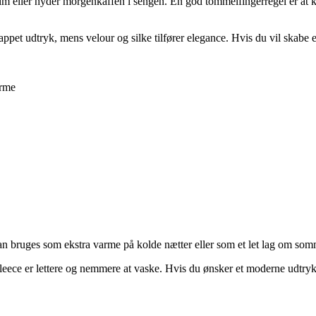
 film eller nyder morgenkaffen i sengen. En god tommelfingerregel er at k
appet udtryk, mens velour og silke tilfører elegance. Hvis du vil skabe
arme
n bruges som ekstra varme på kolde nætter eller som et let lag om somme
eece er lettere og nemmere at vaske. Hvis du ønsker et moderne udtryk