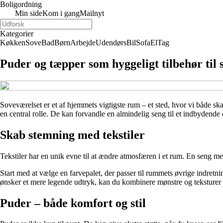
Boligordning
Min side
Kom i gang
Mailnyt
Kategorier
Køkken
Sove
Bad
Børn
Arbejde
Udendørs
Bil
Sofa
El
Tag
Puder og tæpper som hyggeligt tilbehør til 
Soveværelset er et af hjemmets vigtigste rum – et sted, hvor vi både s
en central rolle. De kan forvandle en almindelig seng til et indbydende 
Skab stemning med tekstiler
Tekstiler har en unik evne til at ændre atmosfæren i et rum. En seng m
Start med at vælge en farvepalet, der passer til rummets øvrige indretn
ønsker et mere legende udtryk, kan du kombinere mønstre og teksturer 
Puder – både komfort og stil