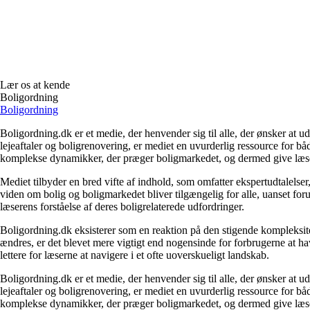
Lær os at kende
Boligordning
Boligordning
Boligordning.dk er et medie, der henvender sig til alle, der ønsker at 
lejeaftaler og boligrenovering, er mediet en uvurderlig ressource for b
komplekse dynamikker, der præger boligmarkedet, og dermed give læsern
Mediet tilbyder en bred vifte af indhold, som omfatter ekspertudtalelser
viden om bolig og boligmarkedet bliver tilgængelig for alle, uanset for
læserens forståelse af deres boligrelaterede udfordringer.
Boligordning.dk eksisterer som en reaktion på den stigende kompleksitet
ændres, er det blevet mere vigtigt end nogensinde for forbrugerne at hav
lettere for læserne at navigere i et ofte uoverskueligt landskab.
Boligordning.dk er et medie, der henvender sig til alle, der ønsker at 
lejeaftaler og boligrenovering, er mediet en uvurderlig ressource for b
komplekse dynamikker, der præger boligmarkedet, og dermed give læsern