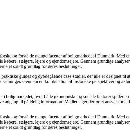
udforske og forstå de mange facetter af boligmarkedet i Danmark. Med en
åde købere, sælgere, lejere og ejendomsejere. Gennem grundige analyser 
e et solidt grundlag for deres beslutninger.
, praktiske guides og dybdegående case-studier, der alle er designet til
udsætninger. Gennem en kombination af historiske perspektiver og aktuel
 i boligmarkedet, hvor både økonomiske og sociale faktorer spiller en af
e adgang til pålidelig information. Mediet tager derfor et ansvar for at
udforske og forstå de mange facetter af boligmarkedet i Danmark. Med en
åde købere, sælgere, lejere og ejendomsejere. Gennem grundige analyser 
e et solidt grundlag for deres beslutninger.