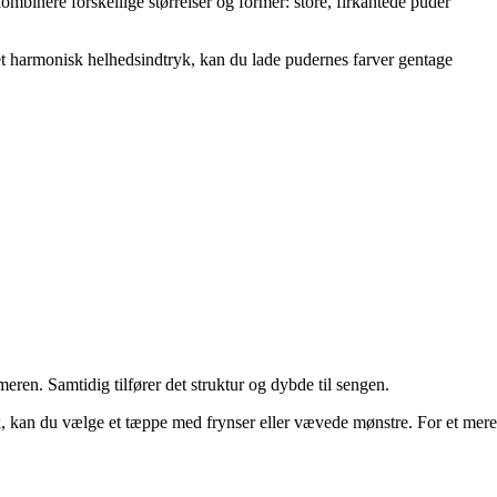
ombinere forskellige størrelser og former: store, firkantede puder
 et harmonisk helhedsindtryk, kan du lade pudernes farver gentage
ren. Samtidig tilfører det struktur og dybde til sengen.
, kan du vælge et tæppe med frynser eller vævede mønstre. For et mere