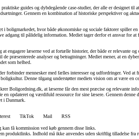
, praktiske guides og dybdegående case-studier, der alle er designet til
udsætninger. Gennem en kombination af historiske perspektiver og aktuel
 i boligmarkedet, hvor både økonomiske og sociale faktorer spiller en af
e adgang til pålidelig information. Mediet tager derfor et ansvar for at
 at engagere læserne ved at fortælle historier, der både er relevante o
 til de præsenterede analyser og betragtninger. Mediet mener, at en dybe
undet som helhed.
, der forbinder mennesker med fælles interesser og udfordringer. Ved at
 boligkultur. Denne tilgang understøtter mediets vision om at være en c
 sikrer Boligordning.dk, at læserne får den mest præcise og relevante inf
yde en opdateret og værdifuld ressource for sine læsere. Gennem denne de
det i Danmark.
terest
TikTok
Mail
RSS
, og kan få kommission ved køb gennem disse links.
m produktlinks. Indhold må ikke anvendes uden skriftlig tilladelse fra r