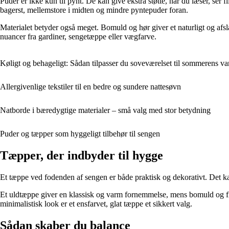
Puder er ikke kun til pynt. De kan give ekstra støtte, når du læser, ser
bagerst, mellemstore i midten og mindre pyntepuder foran.
Materialet betyder også meget. Bomuld og hør giver et naturligt og afsl
nuancer fra gardiner, sengetæppe eller vægfarve.
Køligt og behageligt: Sådan tilpasser du soveværelset til sommerens v
Allergivenlige tekstiler til en bedre og sundere nattesøvn
Natborde i bæredygtige materialer – små valg med stor betydning
Puder og tæpper som hyggeligt tilbehør til sengen
Tæpper, der indbyder til hygge
Et tæppe ved fodenden af sengen er både praktisk og dekorativt. Det ka
Et uldtæppe giver en klassisk og varm fornemmelse, mens bomuld og fl
minimalistisk look er et ensfarvet, glat tæppe et sikkert valg.
Sådan skaber du balance