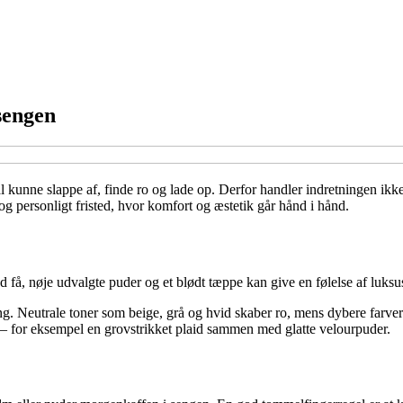
sengen
kal kunne slappe af, finde ro og lade op. Derfor handler indretningen i
og personligt fristed, hvor komfort og æstetik går hånd i hånd.
ed få, nøje udvalgte puder og et blødt tæppe kan give en følelse af luk
ing. Neutrale toner som beige, grå og hvid skaber ro, mens dybere farve
– for eksempel en grovstrikket plaid sammen med glatte velourpuder.