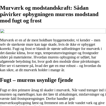
Murværk og modstandskraft: Sådan
påvirker opbygningen murens modstand
mod fugt og frost
Murværk er en af de mest holdbare byggemetoder, vi kender – men
selv de stærkeste mure kan tage skade, hvis de ikke er opbygget
korrekt. Fugt og frost er blandt de største udfordringer for murværk i
det danske klima, hvor regn, temperatursvingninger og frostgrader
slider på materialerne. Hvordan murens opbygning er udført, har
afgørende betydning for, hvor godt den modstår disse påvirkninger.
Her ser vi nærmere på, hvad der gør en mur robust – og hvordan du
kan sikre, at dit murværk holder i mange år.
Fugt – murens usynlige fjende
Fugt er den primære årsag til skader i murværk. Når vand trænger ind i
mursten og mørtelfuger, kan det føre til afskalninger, misfarvninger og i
værste fald frostsprængninger. Derfor handler god
murværksopbygning først og fremmest om at lede vandet væk og give