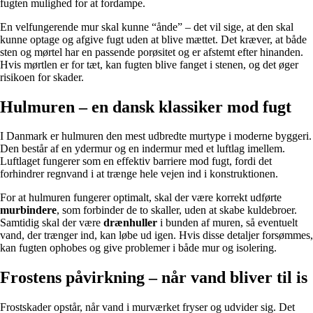
fugten mulighed for at fordampe.
En velfungerende mur skal kunne “ånde” – det vil sige, at den skal
kunne optage og afgive fugt uden at blive mættet. Det kræver, at både
sten og mørtel har en passende porøsitet og er afstemt efter hinanden.
Hvis mørtlen er for tæt, kan fugten blive fanget i stenen, og det øger
risikoen for skader.
Hulmuren – en dansk klassiker mod fugt
I Danmark er hulmuren den mest udbredte murtype i moderne byggeri.
Den består af en ydermur og en indermur med et luftlag imellem.
Luftlaget fungerer som en effektiv barriere mod fugt, fordi det
forhindrer regnvand i at trænge hele vejen ind i konstruktionen.
For at hulmuren fungerer optimalt, skal der være korrekt udførte
murbindere
, som forbinder de to skaller, uden at skabe kuldebroer.
Samtidig skal der være
drænhuller
i bunden af muren, så eventuelt
vand, der trænger ind, kan løbe ud igen. Hvis disse detaljer forsømmes,
kan fugten ophobes og give problemer i både mur og isolering.
Frostens påvirkning – når vand bliver til is
Frostskader opstår, når vand i murværket fryser og udvider sig. Det