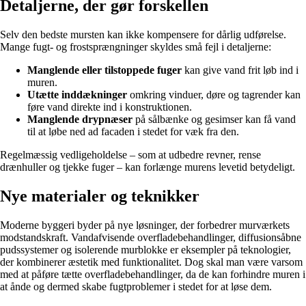
Detaljerne, der gør forskellen
Selv den bedste mursten kan ikke kompensere for dårlig udførelse.
Mange fugt- og frostsprængninger skyldes små fejl i detaljerne:
Manglende eller tilstoppede fuger
kan give vand frit løb ind i
muren.
Utætte inddækninger
omkring vinduer, døre og tagrender kan
føre vand direkte ind i konstruktionen.
Manglende drypnæser
på sålbænke og gesimser kan få vand
til at løbe ned ad facaden i stedet for væk fra den.
Regelmæssig vedligeholdelse – som at udbedre revner, rense
drænhuller og tjekke fuger – kan forlænge murens levetid betydeligt.
Nye materialer og teknikker
Moderne byggeri byder på nye løsninger, der forbedrer murværkets
modstandskraft. Vandafvisende overfladebehandlinger, diffusionsåbne
pudssystemer og isolerende murblokke er eksempler på teknologier,
der kombinerer æstetik med funktionalitet. Dog skal man være varsom
med at påføre tætte overfladebehandlinger, da de kan forhindre muren i
at ånde og dermed skabe fugtproblemer i stedet for at løse dem.