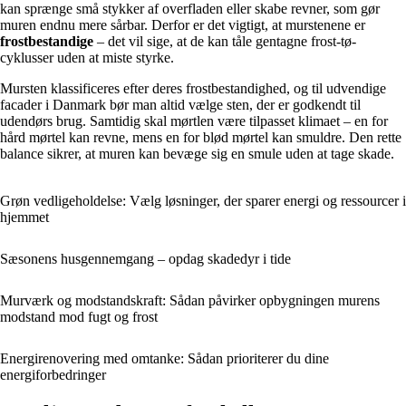
kan sprænge små stykker af overfladen eller skabe revner, som gør
muren endnu mere sårbar. Derfor er det vigtigt, at murstenene er
frostbestandige
– det vil sige, at de kan tåle gentagne frost-tø-
cyklusser uden at miste styrke.
Mursten klassificeres efter deres frostbestandighed, og til udvendige
facader i Danmark bør man altid vælge sten, der er godkendt til
udendørs brug. Samtidig skal mørtlen være tilpasset klimaet – en for
hård mørtel kan revne, mens en for blød mørtel kan smuldre. Den rette
balance sikrer, at muren kan bevæge sig en smule uden at tage skade.
Grøn vedligeholdelse: Vælg løsninger, der sparer energi og ressourcer i
hjemmet
Sæsonens husgennemgang – opdag skadedyr i tide
Murværk og modstandskraft: Sådan påvirker opbygningen murens
modstand mod fugt og frost
Energirenovering med omtanke: Sådan prioriterer du dine
energiforbedringer