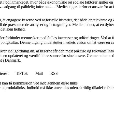
 i boligmarkedet, hvor både økonomiske og sociale faktorer spiller en af
e adgang til pålidelig information. Mediet tager derfor et ansvar for at
 at engagere læserne ved at fortælle historier, der både er relevante o
 til de præsenterede analyser og betragtninger. Mediet mener, at en dybe
undet som helhed.
, der forbinder mennesker med fælles interesser og udfordringer. Ved at
 boligkultur. Denne tilgang understøtter mediets vision om at være en c
 sikrer Boligordning.dk, at læserne får den mest præcise og relevante inf
yde en opdateret og værdifuld ressource for sine læsere. Gennem denne de
det i Danmark.
terest
TikTok
Mail
RSS
, og kan få kommission ved køb gennem disse links.
m produktlinks. Indhold må ikke anvendes uden skriftlig tilladelse fra r