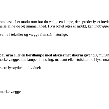
om basis. I et mørkt rum bør du vælge en lampe, der spreder lyset bredt
emmelse af højde og rummelighed. Hvis loftet også er mørkt, kan indbygg
rne i tekstiler og vægge fremstår naturlige.
bar arm
eller en
bordlampe med afskærmet skærm
giver dig muligh
rke vægge, kan lamper i messing, mat sort eller stofskærme i lyse nuanc
stere lysstyrken individuelt.
d mørke vægge