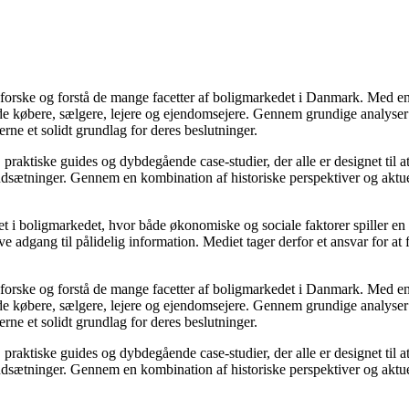
udforske og forstå de mange facetter af boligmarkedet i Danmark. Med en
åde købere, sælgere, lejere og ejendomsejere. Gennem grundige analyser 
e et solidt grundlag for deres beslutninger.
, praktiske guides og dybdegående case-studier, der alle er designet til
udsætninger. Gennem en kombination af historiske perspektiver og aktuel
 i boligmarkedet, hvor både økonomiske og sociale faktorer spiller en af
e adgang til pålidelig information. Mediet tager derfor et ansvar for at
udforske og forstå de mange facetter af boligmarkedet i Danmark. Med en
åde købere, sælgere, lejere og ejendomsejere. Gennem grundige analyser 
e et solidt grundlag for deres beslutninger.
, praktiske guides og dybdegående case-studier, der alle er designet til
udsætninger. Gennem en kombination af historiske perspektiver og aktuel