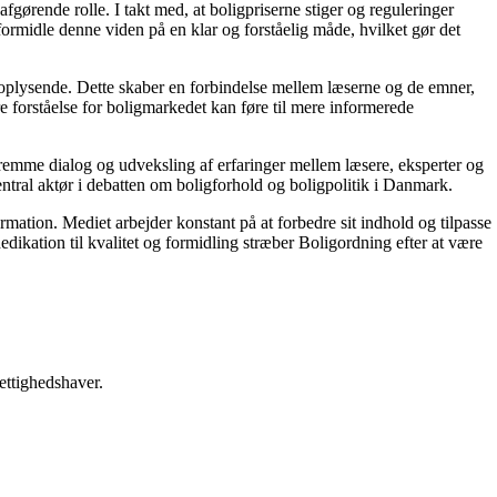
gørende rolle. I takt med, at boligpriserne stiger og reguleringer
 formidle denne viden på en klar og forståelig måde, hvilket gør det
g oplysende. Dette skaber en forbindelse mellem læserne og de emner,
re forståelse for boligmarkedet kan føre til mere informerede
 fremme dialog og udveksling af erfaringer mellem læsere, eksperter og
entral aktør i debatten om boligforhold og boligpolitik i Danmark.
ormation. Mediet arbejder konstant på at forbedre sit indhold og tilpasse
dikation til kvalitet og formidling stræber Boligordning efter at være
ettighedshaver.