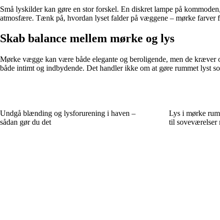
Små lyskilder kan gøre en stor forskel. En diskret lampe på kommoden, 
atmosfære. Tænk på, hvordan lyset falder på væggene – mørke farver får
Skab balance mellem mørke og lys
Mørke vægge kan være både elegante og beroligende, men de kræver omta
både intimt og indbydende. Det handler ikke om at gøre rummet lyst som
Undgå blænding og lysforurening i haven –
Lys i mørke rum
sådan gør du det
til soveværelse