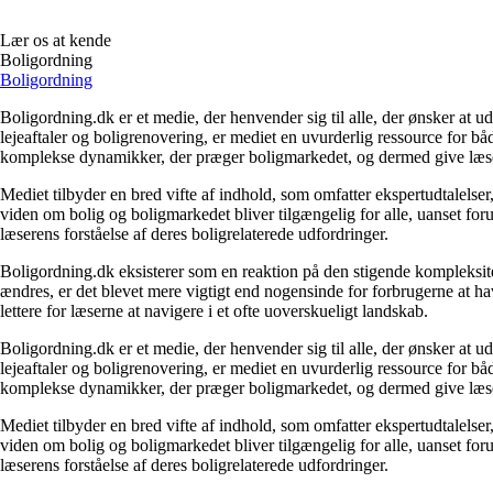
Lær os at kende
Boligordning
Boligordning
Boligordning.dk er et medie, der henvender sig til alle, der ønsker at 
lejeaftaler og boligrenovering, er mediet en uvurderlig ressource for b
komplekse dynamikker, der præger boligmarkedet, og dermed give læsern
Mediet tilbyder en bred vifte af indhold, som omfatter ekspertudtalelser
viden om bolig og boligmarkedet bliver tilgængelig for alle, uanset for
læserens forståelse af deres boligrelaterede udfordringer.
Boligordning.dk eksisterer som en reaktion på den stigende kompleksitet
ændres, er det blevet mere vigtigt end nogensinde for forbrugerne at hav
lettere for læserne at navigere i et ofte uoverskueligt landskab.
Boligordning.dk er et medie, der henvender sig til alle, der ønsker at 
lejeaftaler og boligrenovering, er mediet en uvurderlig ressource for b
komplekse dynamikker, der præger boligmarkedet, og dermed give læsern
Mediet tilbyder en bred vifte af indhold, som omfatter ekspertudtalelser
viden om bolig og boligmarkedet bliver tilgængelig for alle, uanset for
læserens forståelse af deres boligrelaterede udfordringer.