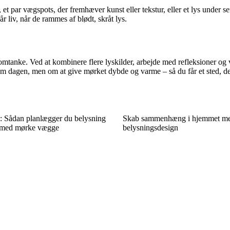
et par vægspots, der fremhæver kunst eller tekstur, eller et lys under 
 liv, når de rammes af blødt, skråt lys.
nke. Ved at kombinere flere lyskilder, arbejde med refleksioner og væ
 dagen, men om at give mørket dybde og varme – så du får et sted, der 
: Sådan planlægger du belysning
Skab sammenhæng i hjemmet med
r med mørke vægge
belysningsdesign