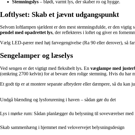
Stemningslys
– blødt, varmt lys, der skaber ro og hygge.
Loftlyset: Skab et jævnt udgangspunkt
Selvom loftlampen sjældent er den mest stemningsfulde, er den vigtig s
pendel med opadrettet lys
, der reflekteres i loftet og giver en forn
Vælg LED-pærer med høj farvegengivelse (Ra 90 eller derover), så farve
Sengelamper og læselys
Ved sengen er det vigtigt med fleksibelt lys. En
væglampe med juster
(omkring 2700 kelvin) for at bevare den rolige stemning. Hvis du har mø
Et godt tip er at montere separate afbrydere eller dæmpere, så du kan ju
Undgå blænding og lysforurening i haven – sådan gør du det
Lys i mørke rum: Sådan planlægger du belysning til soveværelser me
Skab sammenhæng i hjemmet med velovervejet belysningsdesign