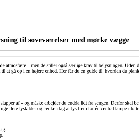
ysning til soveværelser med mørke vægge
 atmosfære – men de stiller også særlige krav til belysningen. Uden den
l at gå op i en højere enhed. Her får du en guide til, hvordan du planl
slapper af – og måske arbejder du endda lidt fra sengen. Derfor skal be
ge flere lyskilder og tænke i lag af lys frem for én central lampe i lofte
sig.
p.