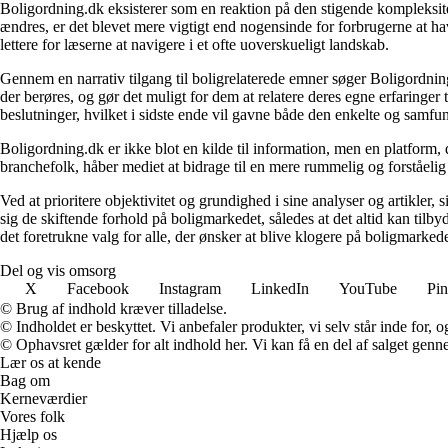
Boligordning.dk eksisterer som en reaktion på den stigende kompleksitet
ændres, er det blevet mere vigtigt end nogensinde for forbrugerne at hav
lettere for læserne at navigere i et ofte uoverskueligt landskab.
Gennem en narrativ tilgang til boligrelaterede emner søger Boligordning
der berøres, og gør det muligt for dem at relatere deres egne erfaringer
beslutninger, hvilket i sidste ende vil gavne både den enkelte og samf
Boligordning.dk er ikke blot en kilde til information, men en platform
branchefolk, håber mediet at bidrage til en mere rummelig og forståelig
Ved at prioritere objektivitet og grundighed i sine analyser og artikler,
sig de skiftende forhold på boligmarkedet, således at det altid kan tilb
det foretrukne valg for alle, der ønsker at blive klogere på boligmarke
Del og vis omsorg
X
Facebook
Instagram
LinkedIn
YouTube
Pin
© Brug af indhold kræver tilladelse.
© Indholdet er beskyttet. Vi anbefaler produkter, vi selv står inde for
© Ophavsret gælder for alt indhold her. Vi kan få en del af salget genne
Lær os at kende
Bag om
Kerneværdier
Vores folk
Hjælp os