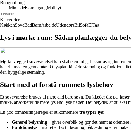
Boligordning
Min side
Kom i gang
Mailnyt
Kategorier
Køkken
Sove
Bad
Børn
Arbejde
Udendørs
Bil
Sofa
El
Tag
Lys i mørke rum: Sådan planlægger du bel
Mørke vægge i soveværelset kan skabe en rolig, luksuriøs og indbydende
kan du med en gennemtænkt lysplan få både stemning og funktionalitet ti
den hyggelige stemning.
Start med at forstå rummets lysbehov
Et soveværelse bruges til mere end bare søvn. Du klæder dig på, læser, 
mørke, absorberer de mere lys end lyse flader. Det betyder, at du skal bru
En god tommelfingerregel er at kombinere
tre typer lys
:
Generel belysning
– giver overblik og gør det nemt at orientere 
Funktionslys
– målrettet lys til læsning, påklædning eller makeu