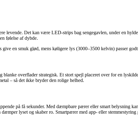
 mere levende. Det kan være LED-strips bag sengegavlen, under en hylde e
en følelse af dybde.
 give en smuk glød, mens køligere lys (3000–3500 kelvin) passer godt ti
blanke overflader strategisk. Et stort spejl placeret over for en lysk
metal – så det ikke bryder den rolige helhed.
fslappende på få sekunder. Med dæmpbare pærer eller smart belysning ka
n dæmper lyset og skaber ro. Smartpærer med app- eller stemmestyring g