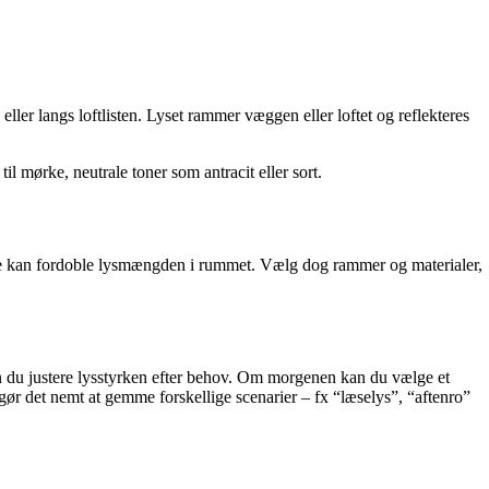
ller langs loftlisten. Lyset rammer væggen eller loftet og reflekteres
l mørke, neutrale toner som antracit eller sort.
ilde kan fordoble lysmængden i rummet. Vælg dog rammer og materialer,
n du justere lysstyrken efter behov. Om morgenen kan du vælge et
ør det nemt at gemme forskellige scenarier – fx “læselys”, “aftenro”