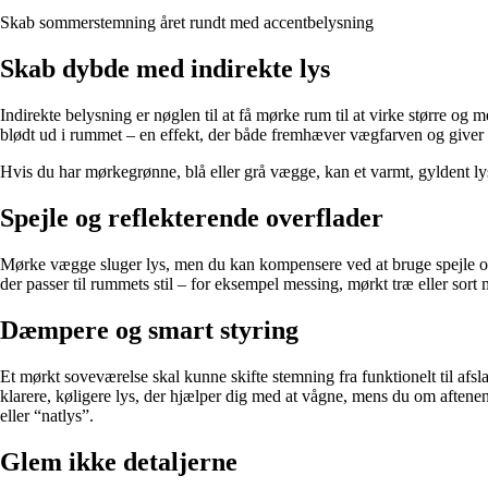
Skab sommerstemning året rundt med accentbelysning
Skab dybde med indirekte lys
Indirekte belysning er nøglen til at få mørke rum til at virke større og
blødt ud i rummet – en effekt, der både fremhæver vægfarven og giver 
Hvis du har mørkegrønne, blå eller grå vægge, kan et varmt, gyldent lys
Spejle og reflekterende overflader
Mørke vægge sluger lys, men du kan kompensere ved at bruge spejle og 
der passer til rummets stil – for eksempel messing, mørkt træ eller sort 
Dæmpere og smart styring
Et mørkt soveværelse skal kunne skifte stemning fra funktionelt til a
klarere, køligere lys, der hjælper dig med at vågne, mens du om aftene
eller “natlys”.
Glem ikke detaljerne