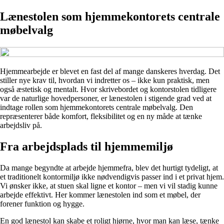
Lænestolen som hjemmekontorets centrale
møbelvalg
Hjemmearbejde er blevet en fast del af mange danskeres hverdag. Det
stiller nye krav til, hvordan vi indretter os – ikke kun praktisk, men
også æstetisk og mentalt. Hvor skrivebordet og kontorstolen tidligere
var de naturlige hovedpersoner, er lænestolen i stigende grad ved at
indtage rollen som hjemmekontorets centrale møbelvalg. Den
repræsenterer både komfort, fleksibilitet og en ny måde at tænke
arbejdsliv på.
Fra arbejdsplads til hjemmemiljø
Da mange begyndte at arbejde hjemmefra, blev det hurtigt tydeligt, at
et traditionelt kontormiljø ikke nødvendigvis passer ind i et privat hjem.
Vi ønsker ikke, at stuen skal ligne et kontor – men vi vil stadig kunne
arbejde effektivt. Her kommer lænestolen ind som et møbel, der
forener funktion og hygge.
En god lænestol kan skabe et roligt hjørne, hvor man kan læse, tænke