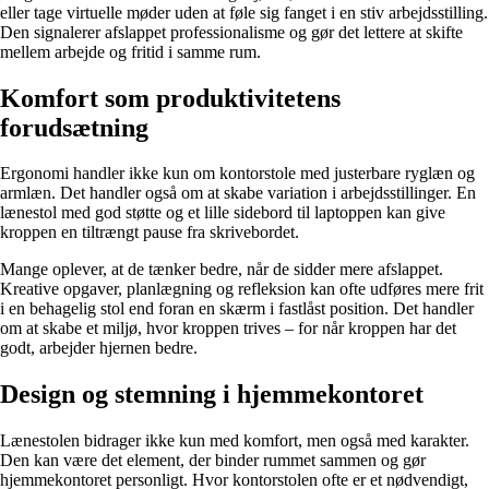
eller tage virtuelle møder uden at føle sig fanget i en stiv arbejdsstilling.
Den signalerer afslappet professionalisme og gør det lettere at skifte
mellem arbejde og fritid i samme rum.
Komfort som produktivitetens
forudsætning
Ergonomi handler ikke kun om kontorstole med justerbare ryglæn og
armlæn. Det handler også om at skabe variation i arbejdsstillinger. En
lænestol med god støtte og et lille sidebord til laptoppen kan give
kroppen en tiltrængt pause fra skrivebordet.
Mange oplever, at de tænker bedre, når de sidder mere afslappet.
Kreative opgaver, planlægning og refleksion kan ofte udføres mere frit
i en behagelig stol end foran en skærm i fastlåst position. Det handler
om at skabe et miljø, hvor kroppen trives – for når kroppen har det
godt, arbejder hjernen bedre.
Design og stemning i hjemmekontoret
Lænestolen bidrager ikke kun med komfort, men også med karakter.
Den kan være det element, der binder rummet sammen og gør
hjemmekontoret personligt. Hvor kontorstolen ofte er et nødvendigt,