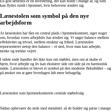
En god lænestol er en investering, der kan holde i mange år, og som
kan flyttes rundt i hjemmet, hvis behovene ændrer sig.
Lænestolen som symbol på den nye
arbejdsform
At lænestolen har fået en central plads i hjemmekontoret, siger noget
om, hvordan vores arbejdsliv har ændret sig. Vi søger balance mellem
effektivitet og trivsel, mellem struktur og frihed. Lænestolen
repræsenterer netop den balance – et sted, hvor man kan arbejde,
tænke og trække vejret.
I sidste ende handler det ikke kun om møbler, men om at skabe et
hjem, hvor arbejde og liv kan eksistere side om side på en harmonisk
måde. Lænestolen er blevet et symbol på den moderne fleksibilitet – og
på ønsket om at gøre hverdagen lidt mere behagelig.
Lænestolen som hjemmekontorets centrale møbelvalg
Sådan opbevarer du stole med metalstel, så de holder sig pæne i mange