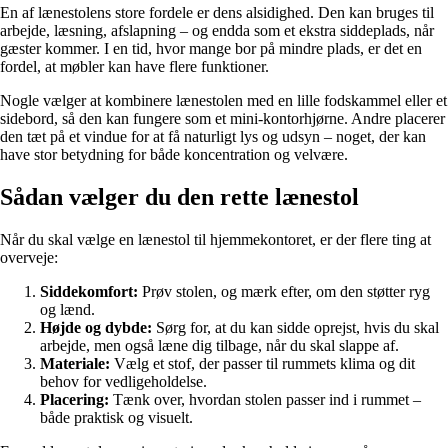
En af lænestolens store fordele er dens alsidighed. Den kan bruges til
arbejde, læsning, afslapning – og endda som et ekstra siddeplads, når
gæster kommer. I en tid, hvor mange bor på mindre plads, er det en
fordel, at møbler kan have flere funktioner.
Nogle vælger at kombinere lænestolen med en lille fodskammel eller et
sidebord, så den kan fungere som et mini-kontorhjørne. Andre placerer
den tæt på et vindue for at få naturligt lys og udsyn – noget, der kan
have stor betydning for både koncentration og velvære.
Sådan vælger du den rette lænestol
Når du skal vælge en lænestol til hjemmekontoret, er der flere ting at
overveje:
Siddekomfort:
Prøv stolen, og mærk efter, om den støtter ryg
og lænd.
Højde og dybde:
Sørg for, at du kan sidde oprejst, hvis du skal
arbejde, men også læne dig tilbage, når du skal slappe af.
Materiale:
Vælg et stof, der passer til rummets klima og dit
behov for vedligeholdelse.
Placering:
Tænk over, hvordan stolen passer ind i rummet –
både praktisk og visuelt.