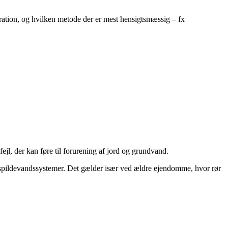
aration, og hvilken metode der er mest hensigtsmæssig – fx
jl, der kan føre til forurening af jord og grundvand.
f spildevandssystemer. Det gælder især ved ældre ejendomme, hvor rør