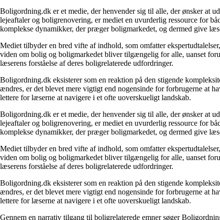
Boligordning.dk er et medie, der henvender sig til alle, der ønsker at 
lejeaftaler og boligrenovering, er mediet en uvurderlig ressource for b
komplekse dynamikker, der præger boligmarkedet, og dermed give læsern
Mediet tilbyder en bred vifte af indhold, som omfatter ekspertudtalelser
viden om bolig og boligmarkedet bliver tilgængelig for alle, uanset for
læserens forståelse af deres boligrelaterede udfordringer.
Boligordning.dk eksisterer som en reaktion på den stigende kompleksitet
ændres, er det blevet mere vigtigt end nogensinde for forbrugerne at hav
lettere for læserne at navigere i et ofte uoverskueligt landskab.
Boligordning.dk er et medie, der henvender sig til alle, der ønsker at 
lejeaftaler og boligrenovering, er mediet en uvurderlig ressource for b
komplekse dynamikker, der præger boligmarkedet, og dermed give læsern
Mediet tilbyder en bred vifte af indhold, som omfatter ekspertudtalelser
viden om bolig og boligmarkedet bliver tilgængelig for alle, uanset for
læserens forståelse af deres boligrelaterede udfordringer.
Boligordning.dk eksisterer som en reaktion på den stigende kompleksitet
ændres, er det blevet mere vigtigt end nogensinde for forbrugerne at hav
lettere for læserne at navigere i et ofte uoverskueligt landskab.
Gennem en narrativ tilgang til boligrelaterede emner søger Boligordning