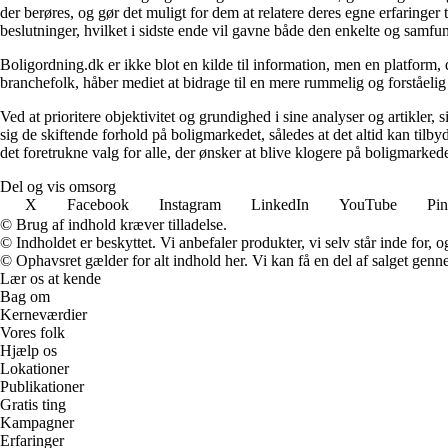
der berøres, og gør det muligt for dem at relatere deres egne erfaringer
beslutninger, hvilket i sidste ende vil gavne både den enkelte og samf
Boligordning.dk er ikke blot en kilde til information, men en platform
branchefolk, håber mediet at bidrage til en mere rummelig og forståelig
Ved at prioritere objektivitet og grundighed i sine analyser og artikler,
sig de skiftende forhold på boligmarkedet, således at det altid kan tilb
det foretrukne valg for alle, der ønsker at blive klogere på boligmarke
Del og vis omsorg
X
Facebook
Instagram
LinkedIn
YouTube
Pin
© Brug af indhold kræver tilladelse.
© Indholdet er beskyttet. Vi anbefaler produkter, vi selv står inde for
© Ophavsret gælder for alt indhold her. Vi kan få en del af salget genne
Lær os at kende
Bag om
Kerneværdier
Vores folk
Hjælp os
Lokationer
Publikationer
Gratis ting
Kampagner
Erfaringer