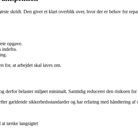
te skridt. Den giver et klart overblik over, hvor der er behov for rep
rete opgave.
 indefra.
ing.
 for, at arbejdet skal laves om.
erfor belaster miljøet minimalt. Samtidig reducerer den risikoen for fe
 efter gældende sikkerhedsstandarder og har erfaring med håndtering a
 at tænke langsigtet