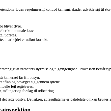
n ejendom. Uden regelmæssig kontrol kan små skader udvikle sig til stor
e bliver dyre.
 eller kommunale krav.
al udføres.
, at arbejdet er udført korrekt.
fhængigt af rørnettets størrelse og tilgængelighed. Processen består typi
så kameraet får frit udsyn.
et afløb og bevæger sig gennem rørene.
tuelle fejl registreres.
 målinger og forslag til udbedring.
 det rette udstyr. Det sikrer, at resultaterne er pålidelige og kan bruge
ainspektion