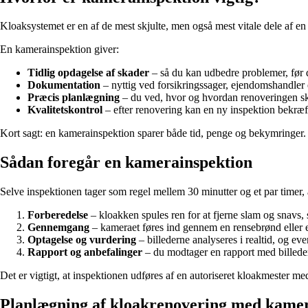
Kloaksystemet er en af de mest skjulte, men også mest vitale dele af e
En kamerainspektion giver:
Tidlig opdagelse af skader
– så du kan udbedre problemer, før d
Dokumentation
– nyttig ved forsikringssager, ejendomshandler
Præcis planlægning
– du ved, hvor og hvordan renoveringen sk
Kvalitetskontrol
– efter renovering kan en ny inspektion bekræfte
Kort sagt: en kamerainspektion sparer både tid, penge og bekymringer.
Sådan foregår en kamerainspektion
Selve inspektionen tager som regel mellem 30 minutter og et par timer, a
Forberedelse
– kloakken spules ren for at fjerne slam og snavs, 
Gennemgang
– kameraet føres ind gennem en rensebrønd eller 
Optagelse og vurdering
– billederne analyseres i realtid, og even
Rapport og anbefalinger
– du modtager en rapport med billeder,
Det er vigtigt, at inspektionen udføres af en autoriseret kloakmester med
Planlægning af kloakrenovering med kamer