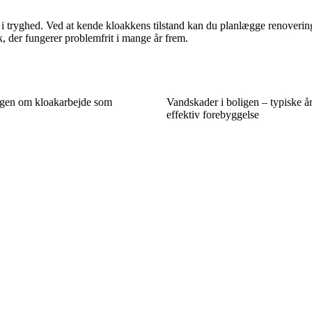
 i tryghed. Ved at kende kloakkens tilstand kan du planlægge renovering
k, der fungerer problemfrit i mange år frem.
ngen om kloakarbejde som
Vandskader i boligen – typiske å
effektiv forebyggelse