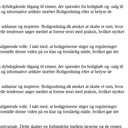
 dybdegående tilgang til emner, der spænder fra boligkøb og -salg til
og informative artikler stræber Boligordning efter at belyse de
 at uddanne og inspirere. Boligordning.dk ønsker at skabe et rum, hvor
le tendenser søger mediet at forene teori med praksis, hvilket styrker
gørende rolle. I takt med, at boligpriserne stiger og reguleringer
 formidle denne viden på en klar og forståelig måde, hvilket gør det
 dybdegående tilgang til emner, der spænder fra boligkøb og -salg til
og informative artikler stræber Boligordning efter at belyse de
 at uddanne og inspirere. Boligordning.dk ønsker at skabe et rum, hvor
le tendenser søger mediet at forene teori med praksis, hvilket styrker
gørende rolle. I takt med, at boligpriserne stiger og reguleringer
 formidle denne viden på en klar og forståelig måde, hvilket gør det
g oplysende. Dette skaber en forbindelse mellem læserne og de emner,