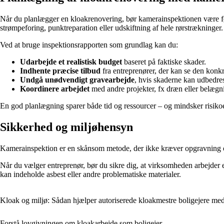
Når du planlægger en kloakrenovering, bør kamerainspektionen være førs
strømpeforing, punktreparation eller udskiftning af hele rørstrækninger.
Ved at bruge inspektionsrapporten som grundlag kan du:
Udarbejde et realistisk budget
baseret på faktiske skader.
Indhente præcise tilbud
fra entreprenører, der kan se den konk
Undgå unødvendigt gravearbejde
, hvis skaderne kan udbedres
Koordinere arbejdet
med andre projekter, fx dræn eller belægn
En god planlægning sparer både tid og ressourcer – og mindsker risikoen
Sikkerhed og miljøhensyn
Kamerainspektion er en skånsom metode, der ikke kræver opgravning og d
Når du vælger entreprenør, bør du sikre dig, at virksomheden arbejder
kan indeholde asbest eller andre problematiske materialer.
Kloak og miljø: Sådan hjælper autoriserede kloakmestre boligejere med
Forstå lovgivningen om kloakarbejde som boligejer