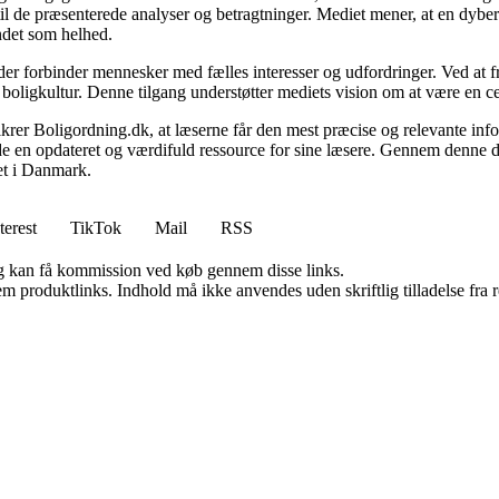
 til de præsenterede analyser og betragtninger. Mediet mener, at en dybe
undet som helhed.
, der forbinder mennesker med fælles interesser og udfordringer. Ved at
 boligkultur. Denne tilgang understøtter mediets vision om at være en c
 sikrer Boligordning.dk, at læserne får den mest præcise og relevante inf
yde en opdateret og værdifuld ressource for sine læsere. Gennem denne de
det i Danmark.
terest
TikTok
Mail
RSS
, og kan få kommission ved køb gennem disse links.
m produktlinks. Indhold må ikke anvendes uden skriftlig tilladelse fra r