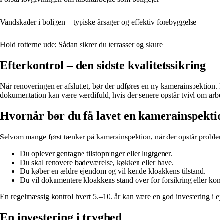
Vandskader i boligen – typiske årsager og effektiv forebyggelse
Hold rotterne ude: Sådan sikrer du terrasser og skure
Efterkontrol – den sidste kvalitetssikring
Når renoveringen er afsluttet, bør der udføres en ny kamerainspektion
dokumentation kan være værdifuld, hvis der senere opstår tvivl om arbe
Hvornår bør du få lavet en kamerainspekti
Selvom mange først tænker på kamerainspektion, når der opstår probleme
Du oplever gentagne tilstopninger eller lugtgener.
Du skal renovere badeværelse, køkken eller have.
Du køber en ældre ejendom og vil kende kloakkens tilstand.
Du vil dokumentere kloakkens stand over for forsikring eller k
En regelmæssig kontrol hvert 5.–10. år kan være en god investering 
En investering i tryghed