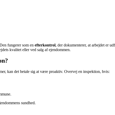
. Den fungerer som en
efterkontrol
, der dokumenterer, at arbejdet er u
jdets kvalitet eller ved salg af ejendommen.
on?
r, kan det betale sig at være proaktiv. Overvej en inspektion, hvis:
ommune.
i ejendommens sundhed.