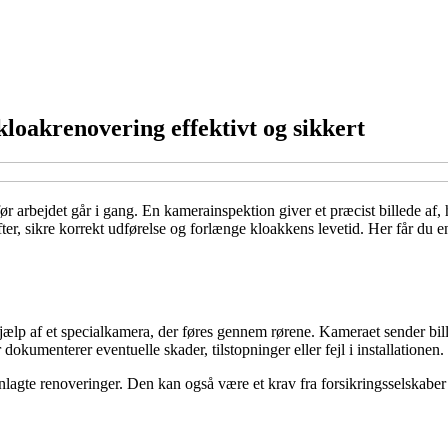
loakrenovering effektivt og sikkert
før arbejdet går i gang. En kamerainspektion giver et præcist billede af
, sikre korrekt udførelse og forlænge kloakkens levetid. Her får du en
lp af et specialkamera, der føres gennem rørene. Kameraet sender bille
 dokumenterer eventuelle skader, tilstopninger eller fejl i installationen.
te renoveringer. Den kan også være et krav fra forsikringsselskaber el