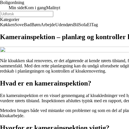
Boligordning
Min side
Kom i gang
Mailnyt
Kategorier
Køkken
Sove
Bad
Børn
Arbejde
Udendørs
Bil
Sofa
El
Tag
Kamerainspektion – planlæg og kontroller k
Når kloakken skal renoveres, er det afgørende at kende rørets tilstand, 
sammenfald. Med den rette planlægning kan du undgå uforudsete udgifter
redskab i planlægningen og kontrollen af kloakrenovering.
Hvad er en kamerainspektion?
En kamerainspektion er en visuel gennemgang af kloakledninger ved hjæ
vurdere rørets tilstand. Inspektionen afsluttes typisk med en rapport, der
Metoden bruges både ved mistanke om problemer og som en del af planlag
kloakarbejde.
Hvorfor er kamerainspektion vigtig?