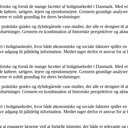
udforske og forstå de mange facetter af boligmarkedet i Danmark. Med en
åde købere, sælgere, lejere og ejendomsejere. Gennem grundige analyser 
e et solidt grundlag for deres beslutninger.
, praktiske guides og dybdegående case-studier, der alle er designet til
udsætninger. Gennem en kombination af historiske perspektiver og aktuel
 i boligmarkedet, hvor både økonomiske og sociale faktorer spiller en af
e adgang til pålidelig information. Mediet tager derfor et ansvar for at
udforske og forstå de mange facetter af boligmarkedet i Danmark. Med en
åde købere, sælgere, lejere og ejendomsejere. Gennem grundige analyser 
e et solidt grundlag for deres beslutninger.
, praktiske guides og dybdegående case-studier, der alle er designet til
udsætninger. Gennem en kombination af historiske perspektiver og aktuel
 i boligmarkedet, hvor både økonomiske og sociale faktorer spiller en af
e adgang til pålidelig information. Mediet tager derfor et ansvar for at
 at engagere læserne ved at fortælle historier, der både er relevante o