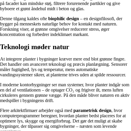
på facader kan mindske støj, filtrere forurenende partikler og give
byboere et grønt åndehul midt i beton og glas.
Denne tilgang kaldes ofte
biophilic design
– en designfilosofi, der
bygger på menneskets naturlige behov for kontakt med naturen.
Forskning viser, at grønne omgivelser reducerer stress, øger
koncentration og forbedrer indeklimaet markant.
Teknologi møder natur
At integrere planter i bygninger kræver mere end blot grønne fingre.
Det handler om avanceret teknologi og præcis planlægning. Sensorer
måler fugtighed, lys og temperatur, mens automatiske
vandingssystemer sikrer, at planterne trives uden at spilde ressourcer.
I moderne kontorbygninger ser man systemer, hvor planter indgår som
en del af ventilationen – de optager CO₂ og frigiver ilt, mens luften
cirkuleres gennem grønne vægge. På den måde bliver naturen en aktiv
medspiller i bygningens drift.
Flere arkitektfirmaer arbejder også med
parametrisk design
, hvor
computerprogrammer beregner, hvordan planter bedst placeres for at
optimere lys, skygge og energiforbrug. Det gør det muligt at skabe
bygninger, der tilpasser sig omgivelserne – næsten som levende