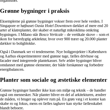
organismer.
Grønne bygninger i praksis
Eksemplerne på grønne bygninger vokser frem over hele verden. I
Singapore er højhuset
Oasia Hotel Downtown
dækket af mere end 20
arter af klatreplanter, der skaber et naturligt mikroklima omkring
bygningen. I Milano står
Bosco Verticale
– de vertikale skove – som et
ikon for bæredygtig arkitektur, hvor over 900 træer og 20.000 planter
dækker to boligblokke.
Også i Danmark ser vi tendenserne. Nye boligprojekter i København
og Aarhus eksperimenterer med grønne tage, fælles drivhuse og
facader med integrerede plantekasser. Selv ældre bygninger bliver
omdannet med grønne elementer, der både forskønner og forbedrer
energibalancen.
Planter som sociale og æstetiske elementer
Grønne bygninger handler ikke kun om miljø og teknik – de handler
også om mennesker. Når planter bliver en del af arkitekturen, ændrer
de måden, vi bruger og oplever rum på. En grøn væg i et kontor kan
skabe ro og fokus, mens en fælles taghave kan styrke fællesskabet
blandt beboere.