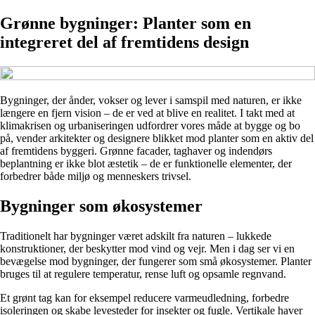
Grønne bygninger: Planter som en
integreret del af fremtidens design
Bygninger, der ånder, vokser og lever i samspil med naturen, er ikke
længere en fjern vision – de er ved at blive en realitet. I takt med at
klimakrisen og urbaniseringen udfordrer vores måde at bygge og bo
på, vender arkitekter og designere blikket mod planter som en aktiv del
af fremtidens byggeri. Grønne facader, taghaver og indendørs
beplantning er ikke blot æstetik – de er funktionelle elementer, der
forbedrer både miljø og menneskers trivsel.
Bygninger som økosystemer
Traditionelt har bygninger været adskilt fra naturen – lukkede
konstruktioner, der beskytter mod vind og vejr. Men i dag ser vi en
bevægelse mod bygninger, der fungerer som små økosystemer. Planter
bruges til at regulere temperatur, rense luft og opsamle regnvand.
Et grønt tag kan for eksempel reducere varmeudledning, forbedre
isoleringen og skabe levesteder for insekter og fugle. Vertikale haver