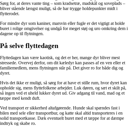
Sørg for, at deres vante ting – som kradsetræ, madskål og soveplads –
bliver stående længst muligt, så de har trygge holdepunkter midt i
flytterodet.
For mindre dyr som kaniner, marsvin eller fugle er det vigtigt at holde
buret i rolige omgivelser og undgå for meget støj og uro omkring dem i
dagene op til flytningen.
På selve flyttedagen
Flyttedagen kan være kaotisk, og det er her, mange dyr bliver mest
stressede. Overvej derfor, om dit kæledyr kan passes af en ven eller et
familiemedlem, mens flytningen står på. Det giver ro for både dig og
dyret.
Hvis det ikke er muligt, så sørg for at have et stille rum, hvor dyret kan
opholde sig, mens flyttefolkene arbejder. Luk døren, og sæt et skilt på,
så ingen ved et uheld lukker dyret ud. Giv adgang til vand, mad og et
tæppe med kendt duft.
Ved transport er sikkerhed altafgørende. Hunde skal spændes fast i
bilen med sele eller transportbur, og katte skal altid transporteres i en
solid transportkasse. Dæk eventuelt buret med et tæppe for at dæmpe
indtryk og skabe ro.