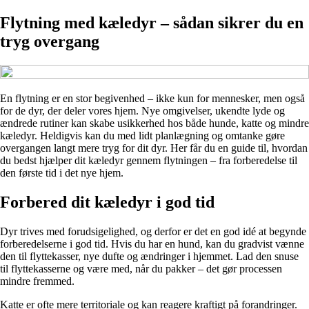
Flytning med kæledyr – sådan sikrer du en
tryg overgang
En flytning er en stor begivenhed – ikke kun for mennesker, men også
for de dyr, der deler vores hjem. Nye omgivelser, ukendte lyde og
ændrede rutiner kan skabe usikkerhed hos både hunde, katte og mindre
kæledyr. Heldigvis kan du med lidt planlægning og omtanke gøre
overgangen langt mere tryg for dit dyr. Her får du en guide til, hvordan
du bedst hjælper dit kæledyr gennem flytningen – fra forberedelse til
den første tid i det nye hjem.
Forbered dit kæledyr i god tid
Dyr trives med forudsigelighed, og derfor er det en god idé at begynde
forberedelserne i god tid. Hvis du har en hund, kan du gradvist vænne
den til flyttekasser, nye dufte og ændringer i hjemmet. Lad den snuse
til flyttekasserne og være med, når du pakker – det gør processen
mindre fremmed.
Katte er ofte mere territoriale og kan reagere kraftigt på forandringer.