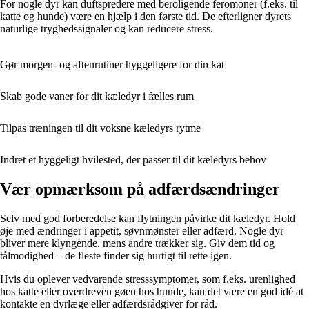
For nogle dyr kan duftspredere med beroligende feromoner (f.eks. til
katte og hunde) være en hjælp i den første tid. De efterligner dyrets
naturlige tryghedssignaler og kan reducere stress.
Gør morgen- og aftenrutiner hyggeligere for din kat
Skab gode vaner for dit kæledyr i fælles rum
Tilpas træningen til dit voksne kæledyrs rytme
Indret et hyggeligt hvilested, der passer til dit kæledyrs behov
Vær opmærksom på adfærdsændringer
Selv med god forberedelse kan flytningen påvirke dit kæledyr. Hold
øje med ændringer i appetit, søvnmønster eller adfærd. Nogle dyr
bliver mere klyngende, mens andre trækker sig. Giv dem tid og
tålmodighed – de fleste finder sig hurtigt til rette igen.
Hvis du oplever vedvarende stresssymptomer, som f.eks. urenlighed
hos katte eller overdreven gøen hos hunde, kan det være en god idé at
kontakte en dyrlæge eller adfærdsrådgiver for råd.