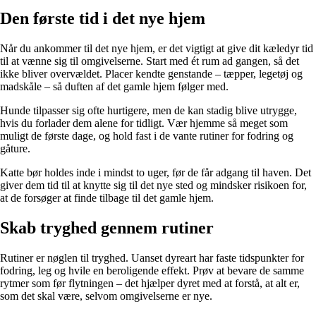
Den første tid i det nye hjem
Når du ankommer til det nye hjem, er det vigtigt at give dit kæledyr tid
til at vænne sig til omgivelserne. Start med ét rum ad gangen, så det
ikke bliver overvældet. Placer kendte genstande – tæpper, legetøj og
madskåle – så duften af det gamle hjem følger med.
Hunde tilpasser sig ofte hurtigere, men de kan stadig blive utrygge,
hvis du forlader dem alene for tidligt. Vær hjemme så meget som
muligt de første dage, og hold fast i de vante rutiner for fodring og
gåture.
Katte bør holdes inde i mindst to uger, før de får adgang til haven. Det
giver dem tid til at knytte sig til det nye sted og mindsker risikoen for,
at de forsøger at finde tilbage til det gamle hjem.
Skab tryghed gennem rutiner
Rutiner er nøglen til tryghed. Uanset dyreart har faste tidspunkter for
fodring, leg og hvile en beroligende effekt. Prøv at bevare de samme
rytmer som før flytningen – det hjælper dyret med at forstå, at alt er,
som det skal være, selvom omgivelserne er nye.