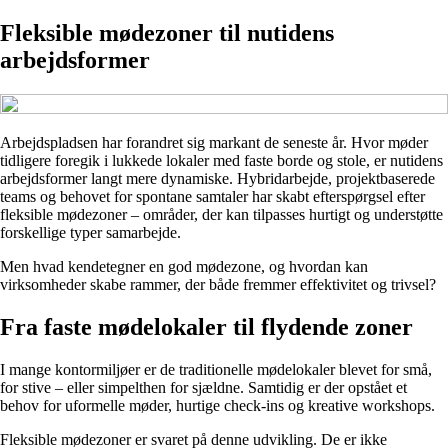
Fleksible mødezoner til nutidens
arbejdsformer
Arbejdspladsen har forandret sig markant de seneste år. Hvor møder
tidligere foregik i lukkede lokaler med faste borde og stole, er nutidens
arbejdsformer langt mere dynamiske. Hybridarbejde, projektbaserede
teams og behovet for spontane samtaler har skabt efterspørgsel efter
fleksible mødezoner – områder, der kan tilpasses hurtigt og understøtte
forskellige typer samarbejde.
Men hvad kendetegner en god mødezone, og hvordan kan
virksomheder skabe rammer, der både fremmer effektivitet og trivsel?
Fra faste mødelokaler til flydende zoner
I mange kontormiljøer er de traditionelle mødelokaler blevet for små,
for stive – eller simpelthen for sjældne. Samtidig er der opstået et
behov for uformelle møder, hurtige check-ins og kreative workshops.
Fleksible mødezoner er svaret på denne udvikling. De er ikke