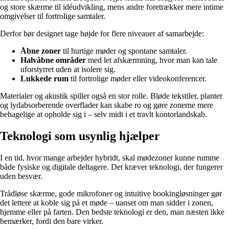
og store skærme til idéudvikling, mens andre foretrækker mere intime
omgivelser til fortrolige samtaler.
Derfor bør designet tage højde for flere niveauer af samarbejde:
Åbne zoner
til hurtige møder og spontane samtaler.
Halvåbne områder
med let afskærmning, hvor man kan tale
uforstyrret uden at isolere sig.
Lukkede rum
til fortrolige møder eller videokonferencer.
Materialer og akustik spiller også en stor rolle. Bløde tekstiler, planter
og lydabsorberende overflader kan skabe ro og gøre zonerne mere
behagelige at opholde sig i – selv midt i et travlt kontorlandskab.
Teknologi som usynlig hjælper
I en tid, hvor mange arbejder hybridt, skal mødezoner kunne rumme
både fysiske og digitale deltagere. Det kræver teknologi, der fungerer
uden besvær.
Trådløse skærme, gode mikrofoner og intuitive bookingløsninger gør
det lettere at koble sig på et møde – uanset om man sidder i zonen,
hjemme eller på farten. Den bedste teknologi er den, man næsten ikke
bemærker, fordi den bare virker.