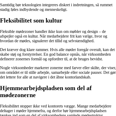
Samtidig bør teknologien integreres diskret i indretningen, så rummet
stadig føles indbydende og menneskeligt.
Fleksibilitet som kultur
Fleksible mødezoner handler ikke kun om møbler og design – de
afspejler også en kultur. Når medarbejdere frit kan vælge, hvor og
hvordan de mødes, signalerer det tillid og selvstændighed.
Det kræver dog klare rammer. Hvis alle møder foregår overalt, kan det
skabe støj og forstyrrelser. En god balance opnås, når virksomheden
definerer zonernes formål og opfordrer til, at de bruges bevidst.
Nogle virksomheder markerer zonerne med farver eller skilte, der viser,
om området er til stille arbejde, samarbejde eller sociale pauser. Det gør
det lettere for alle at navigere i det åbne kontorlandskab.
Hjemmearbejdspladsen som del af
mødezonerne
Fleksibilitet stopper ikke ved kontorets vægge. Mange medarbejdere
deltager i møder hjemmefra, og derfor bør hjemmearbejdspladsen
tænkes ind som en del af virksomhedens samlede mødestruktur.