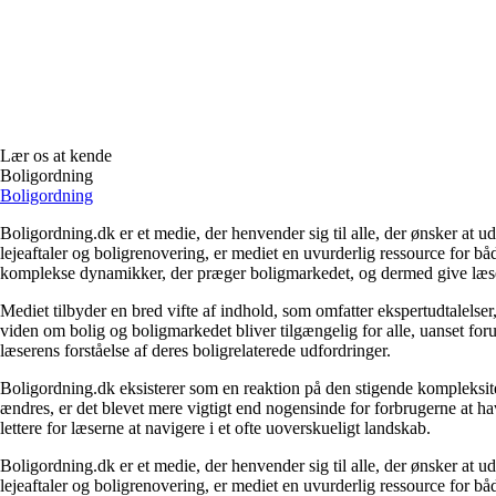
Lær os at kende
Boligordning
Boligordning
Boligordning.dk er et medie, der henvender sig til alle, der ønsker at 
lejeaftaler og boligrenovering, er mediet en uvurderlig ressource for b
komplekse dynamikker, der præger boligmarkedet, og dermed give læsern
Mediet tilbyder en bred vifte af indhold, som omfatter ekspertudtalelser
viden om bolig og boligmarkedet bliver tilgængelig for alle, uanset for
læserens forståelse af deres boligrelaterede udfordringer.
Boligordning.dk eksisterer som en reaktion på den stigende kompleksitet
ændres, er det blevet mere vigtigt end nogensinde for forbrugerne at hav
lettere for læserne at navigere i et ofte uoverskueligt landskab.
Boligordning.dk er et medie, der henvender sig til alle, der ønsker at 
lejeaftaler og boligrenovering, er mediet en uvurderlig ressource for b