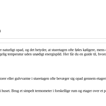
m
ger naturligt opad, og det betyder, at stueetagen ofte føles køligere, me
gelig temperatur uden unødigt energispild. Her får du en guide til, hvo
torer eller gulvvarme i stueetagen ofte bevæger sig opad gennem etagerne.
i huset. Brug et simpelt termometer i forskellige rum og etager over et p