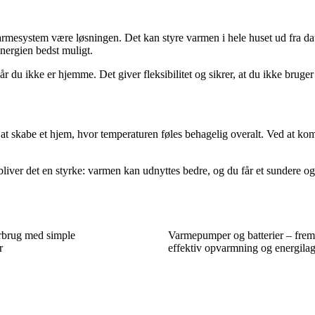
 varmesystem være løsningen. Det kan styre varmen i hele huset ud fra d
nergien bedst muligt.
 du ikke er hjemme. Det giver fleksibilitet og sikrer, at du ikke bruger
t skabe et hjem, hvor temperaturen føles behagelig overalt. Ved at komb
bliver det en styrke: varmen kan udnyttes bedre, og du får et sundere 
rbrug med simple
Varmepumper og batterier – fremt
r
effektiv opvarmning og energilag