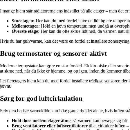
I mange hjem står radiatorerne ens indstillet på alle etager – men det er
Stueetagen:
Her kan du med fordel have en lidt højere temperatu
Mellemetager:
Hold en jævn temperatur, men undgå at overoph
Øverste etage:
Her kan du ofte skrue lidt ned, da varmen naturlig
Hvis du har gulvvarme, kan det være en fordel at installere zonestyring
Brug termostater og sensorer aktivt
Moderne termostater kan gøre en stor forskel. Elektroniske eller smart
at skrue ned, når du ikke er hjemme, og op igen, inden du kommer tilb
I et fleretagers hjem kan du med fordel installere trådløse sensorer, 
jævnt.
Sørg for god luftcirkulation
Selv den bedste varmekilde kan ikke gøre arbejdet alene, hvis luften står 
Hold døre mellem etager åbne
, så varmen kan bevæge sig frit.
Brug ventilatorer eller loftsventilatorer
til at cirkulere luften –