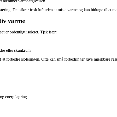
det hæmmer varmeafgivelsen.
ng. Det sikrer frisk luft uden at miste varme og kan bidrage til et mer
ktiv varme
 er ordentligt isoleret. Tjek især:
ldre eller skunkrum.
af at forbedre isoleringen. Ofte kan små forbedringer give mærkbare re
 og energilagring