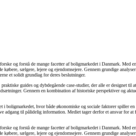
udforske og forstå de mange facetter af boligmarkedet i Danmark. Med en
åde købere, sælgere, lejere og ejendomsejere. Gennem grundige analyser 
e et solidt grundlag for deres beslutninger.
, praktiske guides og dybdegående case-studier, der alle er designet til
udsætninger. Gennem en kombination af historiske perspektiver og aktuel
 i boligmarkedet, hvor både økonomiske og sociale faktorer spiller en af
e adgang til pålidelig information. Mediet tager derfor et ansvar for at
udforske og forstå de mange facetter af boligmarkedet i Danmark. Med en
åde købere, sælgere, lejere og ejendomsejere. Gennem grundige analyser 