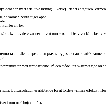
 sjældent den mest effektive løsning. Overvej i stedet at regulere varmen
r, da varmen herfra stiger opad.
ede.
t samler sig her.
, så du kan regulere varmen i hvert rum separat. Det giver både bedre k
e termostater måler temperaturen præcist og justerer automatisk varmen
age.
der kommunikerer med termostaterne. På den måde kan systemet tage højd
stille. Luftcirkulation er afgørende for at fordele varmen effektivt. Her 
 især i rum med højt til loftet.