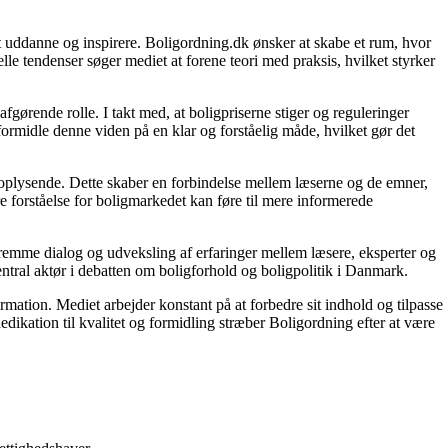
 at uddanne og inspirere. Boligordning.dk ønsker at skabe et rum, hvor
le tendenser søger mediet at forene teori med praksis, hvilket styrker
gørende rolle. I takt med, at boligpriserne stiger og reguleringer
 formidle denne viden på en klar og forståelig måde, hvilket gør det
g oplysende. Dette skaber en forbindelse mellem læserne og de emner,
re forståelse for boligmarkedet kan føre til mere informerede
 fremme dialog og udveksling af erfaringer mellem læsere, eksperter og
entral aktør i debatten om boligforhold og boligpolitik i Danmark.
ormation. Mediet arbejder konstant på at forbedre sit indhold og tilpasse
dikation til kvalitet og formidling stræber Boligordning efter at være