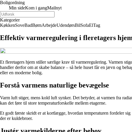
Boligordning
Min side
Kom i gang
Mailnyt
Kategorier
Køkken
Sove
Bad
Børn
Arbejde
Udendørs
Bil
Sofa
El
Tag
Effektiv varmeregulering i fleretagers hje
Et fleretagers hjem stiller særlige krav til varmeregulering. Varmen sti
handler derfor om at skabe balance – så hele huset får en jævn og beha
eller en moderne bolig.
Forstå varmens naturlige bevægelse
Varm luft stiger, mens kold luft synker. Det betyder, at varmen fra radia
kan det føre til store temperaturforskelle mellem etagerne.
Et godt første skridt er at kortlægge, hvordan temperaturen fordeler sig 
der er kuldebroer.
Justér varmekilderne efter behov