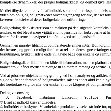
komplekse dynamikker, der præger boligmarkedet, og dermed give læsern
Mediet tilbyder en bred vifte af indhold, som omfatter ekspertudtalelser
viden om bolig og boligmarkedet bliver tilgængelig for alle, uanset for
læserens forståelse af deres boligrelaterede udfordringer.
Boligordning.dk eksisterer som en reaktion på den stigende kompleksitet
ændres, er det blevet mere vigtigt end nogensinde for forbrugerne at hav
lettere for læserne at navigere i et ofte uoverskueligt landskab.
Gennem en narrativ tilgang til boligrelaterede emner søger Boligordning
der berøres, og gør det muligt for dem at relatere deres egne erfaringer
beslutninger, hvilket i sidste ende vil gavne både den enkelte og samf
Boligordning.dk er ikke blot en kilde til information, men en platform
branchefolk, håber mediet at bidrage til en mere rummelig og forståelig
Ved at prioritere objektivitet og grundighed i sine analyser og artikler,
sig de skiftende forhold på boligmarkedet, således at det altid kan tilb
det foretrukne valg for alle, der ønsker at blive klogere på boligmarke
Del og vis omsorg
X
Facebook
Instagram
LinkedIn
YouTube
Pin
© Brug af indhold kræver tilladelse.
© Indholdet er beskyttet. Vi anbefaler produkter, vi selv står inde for