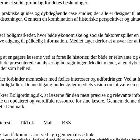
e et solidt grundlag for deres beslutninger.
, praktiske guides og dybdegående case-studier, der alle er designet til
udsætninger. Gennem en kombination af historiske perspektiver og aktuel
 i boligmarkedet, hvor både økonomiske og sociale faktorer spiller en af
e adgang til pålidelig information. Mediet tager derfor et ansvar for at
 at engagere læserne ved at fortælle historier, der både er relevante o
 til de præsenterede analyser og betragtninger. Mediet mener, at en dybe
undet som helhed.
, der forbinder mennesker med fælles interesser og udfordringer. Ved at
 boligkultur. Denne tilgang understøtter mediets vision om at være en c
 sikrer Boligordning.dk, at læserne får den mest præcise og relevante inf
yde en opdateret og værdifuld ressource for sine læsere. Gennem denne de
det i Danmark.
terest
TikTok
Mail
RSS
, og kan få kommission ved køb gennem disse links.