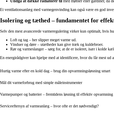
Undgå at dække radiatorer til
med møbler eller gardiner, da 
Et ventilationsanlæg med varmegenvinding kan også være en god investeri
Isolering og tæthed – fundamentet for effe
Selv den mest avancerede varmeregulering virker kun optimalt, hvis huset
Loft og tag – her slipper meget varme ud.
Vinduer og døre – utætheder kan give træk og kuldebroer.
Rør og varmeslanger – sørg for, at de er isoleret, især i kolde kæ
En energirådgiver kan hjælpe med at identificere, hvor du får mest ud 
Hurtig varme efter en kold dag – brug din opvarmningsløsning smart
Mål dit varmeforbrug med simple måleinstrumenter
Varmepumper og batterier – fremtidens løsning til effektiv opvarmning
Serviceeftersyn af varmeanlæg – hvor ofte er det nødvendigt?