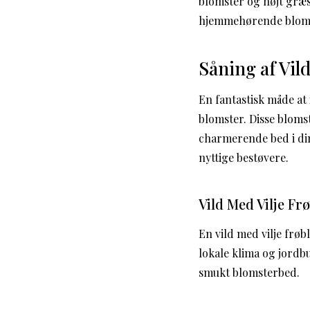
blomster og højt græs
hjemmehørende blomst
Såning af Vil
En fantastisk måde at
blomster. Disse bloms
charmerende bed i din
nyttige bestøvere.
Vild Med Vilje Fr
En vild med vilje frøb
lokale klima og jordb
smukt blomsterbed.