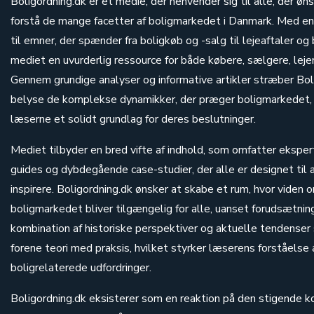
Boligordning.dk er et medie, der henvender sig til alle, der øn
forstå de mange facetter af boligmarkedet i Danmark. Med e
til emner, der spænder fra boligkøb og -salg til lejeaftaler og 
mediet en uvurderlig ressource for både købere, sælgere, lej
Gennem grundige analyser og informative artikler stræber Bol
belyse de komplekse dynamikker, der præger boligmarkedet,
læserne et solidt grundlag for deres beslutninger.
Mediet tilbyder en bred vifte af indhold, som omfatter eksper
guides og dybdegående case-studier, der alle er designet til
inspirere. Boligordning.dk ønsker at skabe et rum, hvor viden 
boligmarkedet bliver tilgængelig for alle, uanset forudsætni
kombination af historiske perspektiver og aktuelle tendenser
forene teori med praksis, hvilket styrker læserens forståelse 
boligrelaterede udfordringer.
Boligordning.dk eksisterer som en reaktion på den stigende k