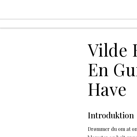
Vilde
En Gui
Have
Introduktion
Drømmer du om at omda