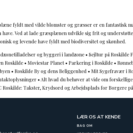
plæne fyldt med vilde blomster og græsser er en fantastisk m
in have. Ved at lade græsplænen udvikle sig frit og understøtt
nisk og levende have fyldt med biodiversitet og skønhed.
ndzonetilladelser og byggeri i landzone
•
Sejltur på Roskilde 
n Roskilde
•
Moviestar Planet
•
Parkering i Roskilde
•
Rønneb
 byen
•
Roskilde By og dens Beliggenhed
•
Mit Sygefravær i R
taktoplysninger
•
Alt hvad du behøver at vide om forskellig
C Roskilde: Takster, Krydsord og Arbejdsplads for Borgere p
LÆR OS AT KENDE
BAG OM