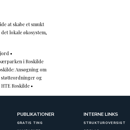
åde at skabe et smukt
e det lokale økosystem,
Fjord
•
ærparken i Roskilde
oskilde: Ansøgning om
e støtteordninger og
å HTE Roskilde
•
PUBLIKATIONER
INTERNE LINKS
GRATIS TING
STRUKTUROVERSIGT