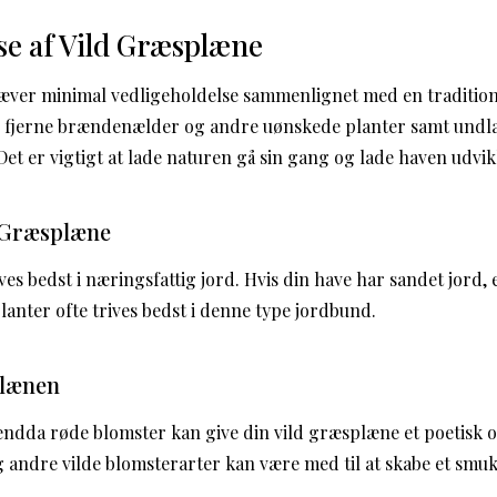
se af Vild Græsplæne
æver minimal vedligeholdelse sammenlignet med en traditio
, fjerne brændenælder og andre uønskede planter samt undlad
Det er vigtigt at lade naturen gå sin gang og lade haven udvikl
d Græsplæne
es bedst i næringsfattig jord. Hvis din have har sandet jord, er
lanter ofte trives bedst i denne type jordbund.
plænen
 endda røde blomster kan give din vild græsplæne et poetisk o
 andre vilde blomsterarter kan være med til at skabe et smukt