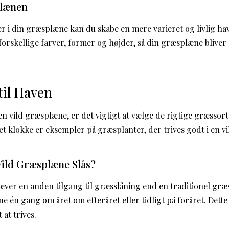
plænen
ter i din græsplæne kan du skabe en mere varieret og livlig ha
orskellige farver, former og højder, så din græsplæne bliver 
til Haven
n vild græsplæne, er det vigtigt at vælge de rigtige græssor
t klokke er eksempler på græsplanter, der trives godt i en vi
Vild Græsplæne Slås?
ver en anden tilgang til græsslåning end en traditionel græ
ne én gang om året om efteråret eller tidligt på foråret. Dette 
 at trives.