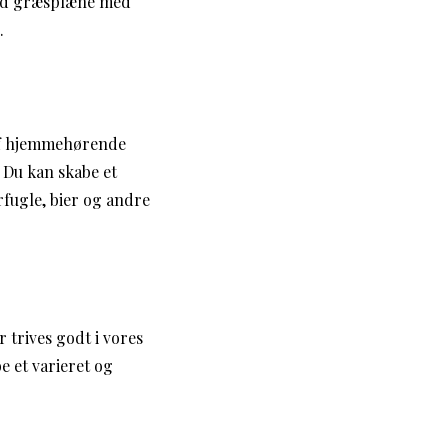
vild græsplæne med
.
 af hjemmehørende
 Du kan skabe et
fugle, bier og andre
 trives godt i vores
e et varieret og