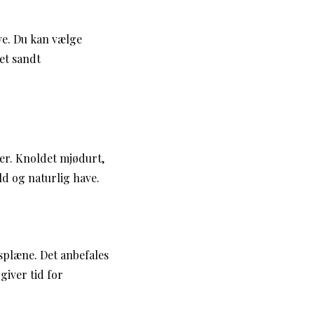
ve. Du kan vælge
et sandt
ter. Knoldet mjødurt,
ld og naturlig have.
splæne. Det anbefales
giver tid for