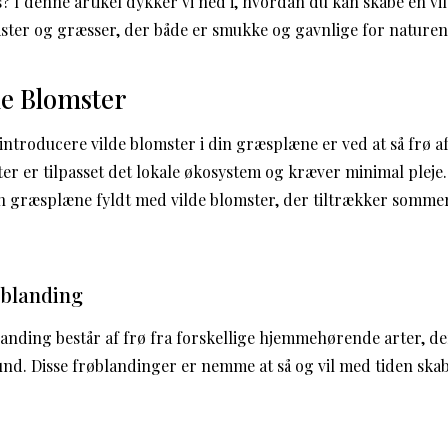
? I denne artikel dykker vi ned i, hvordan du kan skabe en 
er og græsser, der både er smukke og gavnlige for naturen
de Blomster
 introducere vilde blomster i din græsplæne er ved at så frø
ter er tilpasset det lokale økosystem og kræver minimal pleje.
 græsplæne fyldt med vilde blomster, der tiltrækker sommer
øblanding
landing består af frø fra forskellige hjemmehørende arter, der
und. Disse frøblandinger er nemme at så og vil med tiden skab