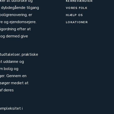
sker at udforske og
KERNEVÆRDIER
n dybdegående tilgang
VORES FOLK
boligrenovering, er
HJÆLP OS
ere og ejendomsejere.
LOKATIONER
igordning efter at
 og dermed give
tudtalelser, praktiske
 at uddanne og
om bolig og
nger. Gennem en
 søger mediet at
af deres
ompleksitet i