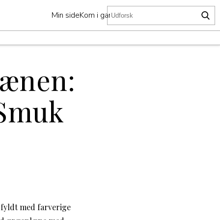
Min side
Kom i gang
lænen:
 Smuk
fyldt med farverige