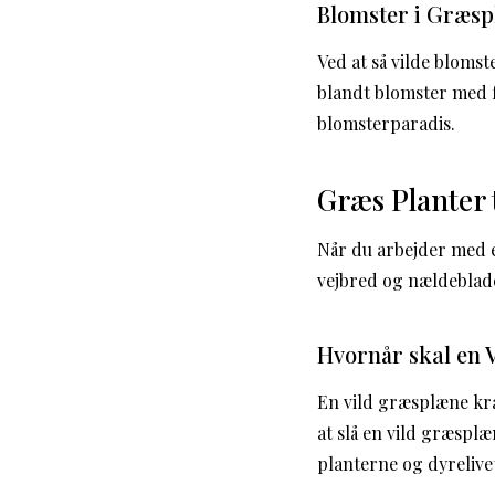
Blomster i Græs
Ved at så vilde bloms
blandt blomster med f
blomsterparadis.
Græs Planter 
Når du arbejder med e
vejbred og nældeblade
Hvornår skal en 
En vild græsplæne kræ
at slå en vild græsplæ
planterne og dyrelivet