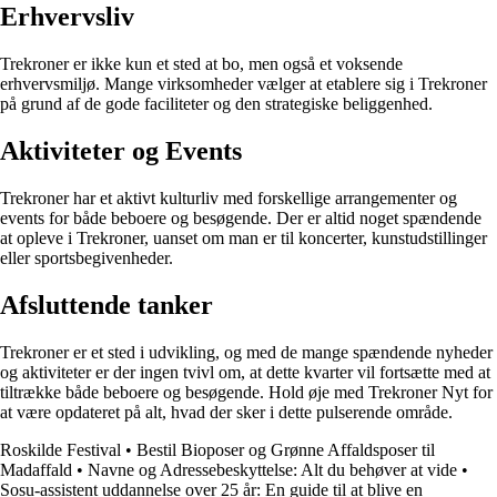
Erhvervsliv
Trekroner er ikke kun et sted at bo, men også et voksende
erhvervsmiljø. Mange virksomheder vælger at etablere sig i Trekroner
på grund af de gode faciliteter og den strategiske beliggenhed.
Aktiviteter og Events
Trekroner har et aktivt kulturliv med forskellige arrangementer og
events for både beboere og besøgende. Der er altid noget spændende
at opleve i Trekroner, uanset om man er til koncerter, kunstudstillinger
eller sportsbegivenheder.
Afsluttende tanker
Trekroner er et sted i udvikling, og med de mange spændende nyheder
og aktiviteter er der ingen tvivl om, at dette kvarter vil fortsætte med at
tiltrække både beboere og besøgende. Hold øje med Trekroner Nyt for
at være opdateret på alt, hvad der sker i dette pulserende område.
Roskilde Festival
•
Bestil Bioposer og Grønne Affaldsposer til
Madaffald
•
Navne og Adressebeskyttelse: Alt du behøver at vide
•
Sosu-assistent uddannelse over 25 år: En guide til at blive en