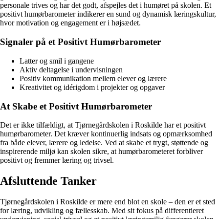
personale trives og har det godt, afspejles det i humøret på skolen. Et
positivt humørbarometer indikerer en sund og dynamisk læringskultur,
hvor motivation og engagement er i højsædet.
Signaler på et Positivt Humørbarometer
Latter og smil i gangene
Aktiv deltagelse i undervisningen
Positiv kommunikation mellem elever og lærere
Kreativitet og idérigdom i projekter og opgaver
At Skabe et Positivt Humørbarometer
Det er ikke tilfældigt, at Tjørnegårdskolen i Roskilde har et positivt
humørbarometer. Det kræver kontinuerlig indsats og opmærksomhed
fra både elever, lærere og ledelse. Ved at skabe et trygt, støttende og
inspirerende miljø kan skolen sikre, at humørbarometeret forbliver
positivt og fremmer læring og trivsel.
Afsluttende Tanker
Tjørnegårdskolen i Roskilde er mere end blot en skole – den er et sted
for læring, udvikling og fællesskab. Med sit fokus på differentieret