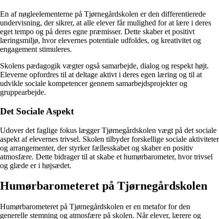
En af nøgleelementerne på Tjørnegårdskolen er den differentierede
undervisning, der sikrer, at alle elever får mulighed for at lære i deres
eget tempo og på deres egne præmisser. Dette skaber et positivt
læringsmiljø, hvor elevernes potentiale udfoldes, og kreativitet og
engagement stimuleres.
Skolens pædagogik vægter også samarbejde, dialog og respekt højt.
Eleverne opfordres til at deltage aktivt i deres egen læring og til at
udvikle sociale kompetencer gennem samarbejdsprojekter og
gruppearbejde.
Det Sociale Aspekt
Udover det faglige fokus lægger Tjørnegårdskolen vægt på det sociale
aspekt af elevernes trivsel. Skolen tilbyder forskellige sociale aktiviteter
og arrangementer, der styrker fællesskabet og skaber en positiv
atmosfære. Dette bidrager til at skabe et humørbarometer, hvor trivsel
og glæde er i højsædet.
Humørbarometeret på Tjørnegårdskolen
Humørbarometeret på Tjørnegårdskolen er en metafor for den
generelle stemning og atmosfære på skolen. Når elever, lærere og