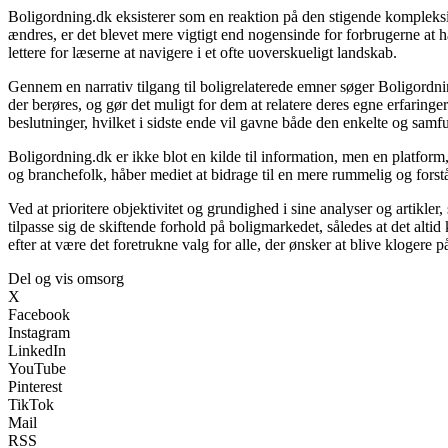
Boligordning.dk eksisterer som en reaktion på den stigende kompleksite
ændres, er det blevet mere vigtigt end nogensinde for forbrugerne at ha
lettere for læserne at navigere i et ofte uoverskueligt landskab.
Gennem en narrativ tilgang til boligrelaterede emner søger Boligordni
der berøres, og gør det muligt for dem at relatere deres egne erfaringe
beslutninger, hvilket i sidste ende vil gavne både den enkelte og sam
Boligordning.dk er ikke blot en kilde til information, men en platfor
og branchefolk, håber mediet at bidrage til en mere rummelig og forstå
Ved at prioritere objektivitet og grundighed i sine analyser og artikle
tilpasse sig de skiftende forhold på boligmarkedet, således at det alt
efter at være det foretrukne valg for alle, der ønsker at blive klogere
Del og vis omsorg
X
Facebook
Instagram
LinkedIn
YouTube
Pinterest
TikTok
Mail
RSS