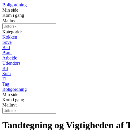
Boligordning
Min side
Kom i gang
Mailnyt
Kategorier
Køkken
Sove
Bad
Børn
Arbejde
Udendørs
Bil
Sofa
El
Tag
Boligordning
Min side
Kom i gang
Mailnyt
Tandtegning og Vigtigheden af