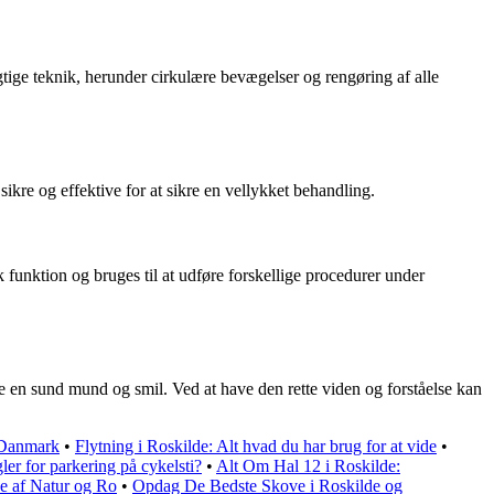
gtige teknik, herunder cirkulære bevægelser og rengøring af alle
sikre og effektive for at sikre en vellykket behandling.
 funktion og bruges til at udføre forskellige procedurer under
de en sund mund og smil. Ved at have den rette viden og forståelse kan
 Danmark
•
Flytning i Roskilde: Alt hvad du har brug for at vide
•
ler for parkering på cykelsti?
•
Alt Om Hal 12 i Roskilde:
e af Natur og Ro
•
Opdag De Bedste Skove i Roskilde og