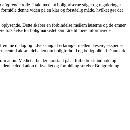
fgørende rolle. I takt med, at boligpriserne stiger og reguleringer
t formidle denne viden på en klar og forståelig måde, hvilket gør det
 og oplysende. Dette skaber en forbindelse mellem læserne og de emner,
ere forståelse for boligmarkedet kan føre til mere informerede
t fremme dialog og udveksling af erfaringer mellem læsere, eksperter
en central aktør i debatten om boligforhold og boligpolitik i Danmark.
nformation. Mediet arbejder konstant på at forbedre sit indhold og
em denne dedikation til kvalitet og formidling stræber Boligordning