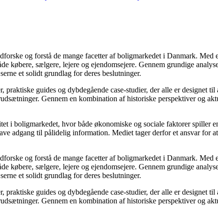
t udforske og forstå de mange facetter af boligmarkedet i Danmark. Med e
både købere, sælgere, lejere og ejendomsejere. Gennem grundige analyser
ne et solidt grundlag for deres beslutninger.
er, praktiske guides og dybdegående case-studier, der alle er designet ti
orudsætninger. Gennem en kombination af historiske perspektiver og aktue
t i boligmarkedet, hvor både økonomiske og sociale faktorer spiller en a
ve adgang til pålidelig information. Mediet tager derfor et ansvar for a
t udforske og forstå de mange facetter af boligmarkedet i Danmark. Med e
både købere, sælgere, lejere og ejendomsejere. Gennem grundige analyser
ne et solidt grundlag for deres beslutninger.
er, praktiske guides og dybdegående case-studier, der alle er designet ti
orudsætninger. Gennem en kombination af historiske perspektiver og aktue