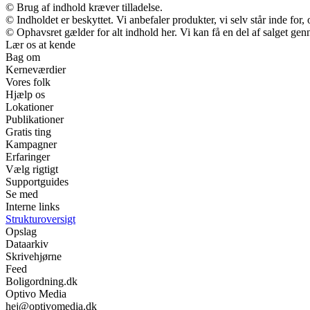
© Brug af indhold kræver tilladelse.
© Indholdet er beskyttet. Vi anbefaler produkter, vi selv står inde fo
© Ophavsret gælder for alt indhold her. Vi kan få en del af salget gen
Lær os at kende
Bag om
Kerneværdier
Vores folk
Hjælp os
Lokationer
Publikationer
Gratis ting
Kampagner
Erfaringer
Vælg rigtigt
Supportguides
Se med
Interne links
Strukturoversigt
Opslag
Dataarkiv
Skrivehjørne
Feed
Boligordning.dk
Optivo Media
hej@optivomedia.dk