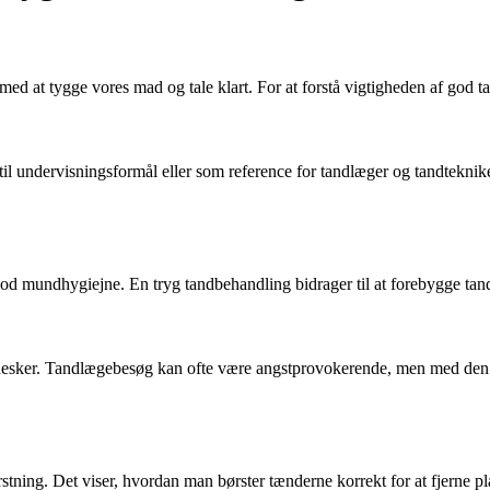
d at tygge vores mad og tale klart. For at forstå vigtigheden af god tan
til undervisningsformål eller som reference for tandlæger og tandteknike
 god mundhygiejne. En tryg tandbehandling bidrager til at forebygge ta
nesker. Tandlægebesøg kan ofte være angstprovokerende, men med den r
ørstning. Det viser, hvordan man børster tænderne korrekt for at fjerne p