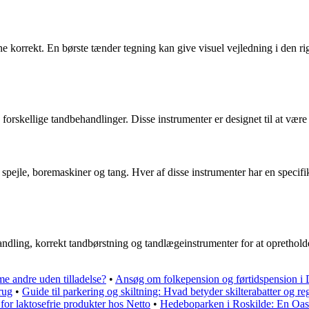
e korrekt. En børste tænder tegning kan give visuel vejledning i den ri
orskellige tandbehandlinger. Disse instrumenter er designet til at være 
 spejle, boremaskiner og tang. Hver af disse instrumenter har en specifik
handling, korrekt tandbørstning og tandlægeinstrumenter for at oprethol
e andre uden tilladelse?
•
Ansøg om folkepension og førtidspension i
rug
•
Guide til parkering og skiltning: Hvad betyder skilterabatter og reg
 for laktosefrie produkter hos Netto
•
Hedeboparken i Roskilde: En Oas