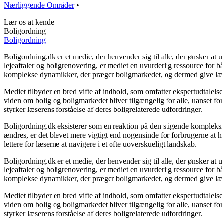
Nærliggende Områder
•
Lær os at kende
Boligordning
Boligordning
Boligordning.dk er et medie, der henvender sig til alle, der ønsker a
lejeaftaler og boligrenovering, er mediet en uvurderlig ressource for 
komplekse dynamikker, der præger boligmarkedet, og dermed give læser
Mediet tilbyder en bred vifte af indhold, som omfatter ekspertudtalels
viden om bolig og boligmarkedet bliver tilgængelig for alle, uanset f
styrker læserens forståelse af deres boligrelaterede udfordringer.
Boligordning.dk eksisterer som en reaktion på den stigende kompleksite
ændres, er det blevet mere vigtigt end nogensinde for forbrugerne at ha
lettere for læserne at navigere i et ofte uoverskueligt landskab.
Boligordning.dk er et medie, der henvender sig til alle, der ønsker a
lejeaftaler og boligrenovering, er mediet en uvurderlig ressource for 
komplekse dynamikker, der præger boligmarkedet, og dermed give læser
Mediet tilbyder en bred vifte af indhold, som omfatter ekspertudtalels
viden om bolig og boligmarkedet bliver tilgængelig for alle, uanset f
styrker læserens forståelse af deres boligrelaterede udfordringer.