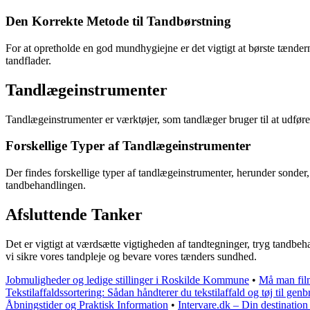
Den Korrekte Metode til Tandbørstning
For at opretholde en god mundhygiejne er det vigtigt at børste tændern
tandflader.
Tandlægeinstrumenter
Tandlægeinstrumenter er værktøjer, som tandlæger bruger til at udføre f
Forskellige Typer af Tandlægeinstrumenter
Der findes forskellige typer af tandlægeinstrumenter, herunder sonder,
tandbehandlingen.
Afsluttende Tanker
Det er vigtigt at værdsætte vigtigheden af tandtegninger, tryg tandbe
vi sikre vores tandpleje og bevare vores tænders sundhed.
Jobmuligheder og ledige stillinger i Roskilde Kommune
•
Må man film
Tekstilaffaldssortering: Sådan håndterer du tekstilaffald og tøj til genb
Åbningstider og Praktisk Information
•
Intervare.dk – Din destination