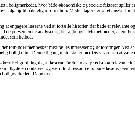
t i boligmarkedet, hvor både økonomiske og sociale faktorer spiller en a
ve adgang til pålidelig information. Mediet tager derfor et ansvar for a
ng at engagere læserne ved at fortælle historier, der både er relevante
r til de præsenterede analyser og betragtninger. Mediet mener, at en dyb
fundet som helhed.
m, der forbinder mennesker med fælles interesser og udfordringer. Ved a
elig boligkultur. Denne tilgang understøtter mediets vision om at være 
r, sikrer Boligordning.dk, at læserne får den mest præcise og relevante i
id kan tilbyde en opdateret og værdifuld ressource for sine læsere. Genn
 på boligmarkedet i Danmark.