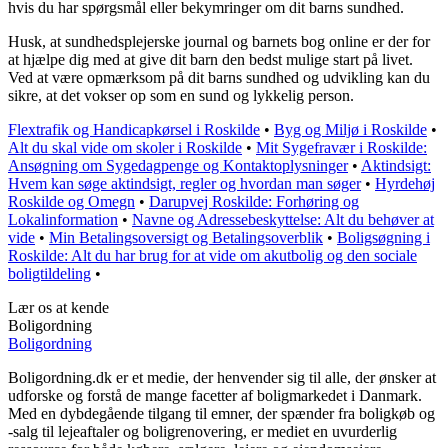
hvis du har spørgsmål eller bekymringer om dit barns sundhed.
Husk, at sundhedsplejerske journal og barnets bog online er der for
at hjælpe dig med at give dit barn den bedst mulige start på livet.
Ved at være opmærksom på dit barns sundhed og udvikling kan du
sikre, at det vokser op som en sund og lykkelig person.
Flextrafik og Handicapkørsel i Roskilde
•
Byg og Miljø i Roskilde
•
Alt du skal vide om skoler i Roskilde
•
Mit Sygefravær i Roskilde:
Ansøgning om Sygedagpenge og Kontaktoplysninger
•
Aktindsigt:
Hvem kan søge aktindsigt, regler og hvordan man søger
•
Hyrdehøj
Roskilde og Omegn
•
Darupvej Roskilde: Forhøring og
Lokalinformation
•
Navne og Adressebeskyttelse: Alt du behøver at
vide
•
Min Betalingsoversigt og Betalingsoverblik
•
Boligsøgning i
Roskilde: Alt du har brug for at vide om akutbolig og den sociale
boligtildeling
•
Lær os at kende
Boligordning
Boligordning
Boligordning.dk er et medie, der henvender sig til alle, der ønsker at
udforske og forstå de mange facetter af boligmarkedet i Danmark.
Med en dybdegående tilgang til emner, der spænder fra boligkøb og
-salg til lejeaftaler og boligrenovering, er mediet en uvurderlig