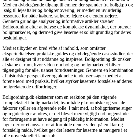
Med en dybdegående tilgang til emner, der spænder fra boligkøb og
-salg til lejeaftaler og boligrenovering, er mediet en uvurderlig
ressource for både købere, sælgere, lejere og ejendomsejere.
Gennem grundige analyser og informative artikler stræber
Boligordning efter at belyse de komplekse dynamikker, der præger
boligmarkedet, og dermed give læserne et solidt grundlag for deres
beslutninger.
Mediet tilbyder en bred vifte af indhold, som omfatter
ekspertudtalelser, praktiske guides og dybdegående case-studier, der
alle er designet til at uddanne og inspirere. Boligordning.dk ønsker
at skabe et rum, hvor viden om bolig og boligmarkedet bliver
tilgængelig for alle, uanset forudsætninger. Gennem en kombination
af historiske perspektiver og aktuelle tendenser søger mediet at
forene teori med praksis, hvilket styrker læserens forståelse af deres
boligrelaterede udfordringer.
Boligordning.dk eksisterer som en reaktion på den stigende
kompleksitet i boligmarkedet, hvor både økonomiske og sociale
faktorer spiller en afgørende rolle. I takt med, at boligpriserne stiger
og reguleringer ændres, er det blevet mere vigtigt end nogensinde
for forbrugerne at have adgang til pålidelig information. Mediet
tager derfor et ansvar for at formidle denne viden på en klar og
forståelig måde, hvilket gør det lettere for læserne at navigere i et
ofte uoverskueligt landskab.