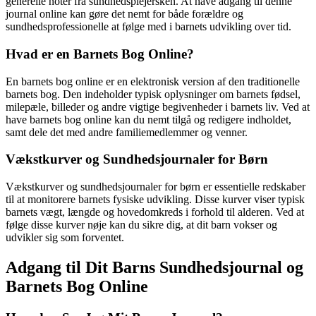
generelle noter fra sundhedsplejersken. At have adgang til denne
journal online kan gøre det nemt for både forældre og
sundhedsprofessionelle at følge med i barnets udvikling over tid.
Hvad er en Barnets Bog Online?
En barnets bog online er en elektronisk version af den traditionelle
barnets bog. Den indeholder typisk oplysninger om barnets fødsel,
milepæle, billeder og andre vigtige begivenheder i barnets liv. Ved at
have barnets bog online kan du nemt tilgå og redigere indholdet,
samt dele det med andre familiemedlemmer og venner.
Vækstkurver og Sundhedsjournaler for Børn
Vækstkurver og sundhedsjournaler for børn er essentielle redskaber
til at monitorere barnets fysiske udvikling. Disse kurver viser typisk
barnets vægt, længde og hovedomkreds i forhold til alderen. Ved at
følge disse kurver nøje kan du sikre dig, at dit barn vokser og
udvikler sig som forventet.
Adgang til Dit Barns Sundhedsjournal og
Barnets Bog Online