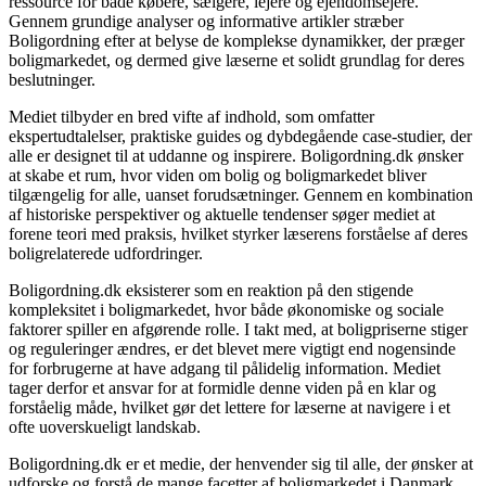
ressource for både købere, sælgere, lejere og ejendomsejere.
Gennem grundige analyser og informative artikler stræber
Boligordning efter at belyse de komplekse dynamikker, der præger
boligmarkedet, og dermed give læserne et solidt grundlag for deres
beslutninger.
Mediet tilbyder en bred vifte af indhold, som omfatter
ekspertudtalelser, praktiske guides og dybdegående case-studier, der
alle er designet til at uddanne og inspirere. Boligordning.dk ønsker
at skabe et rum, hvor viden om bolig og boligmarkedet bliver
tilgængelig for alle, uanset forudsætninger. Gennem en kombination
af historiske perspektiver og aktuelle tendenser søger mediet at
forene teori med praksis, hvilket styrker læserens forståelse af deres
boligrelaterede udfordringer.
Boligordning.dk eksisterer som en reaktion på den stigende
kompleksitet i boligmarkedet, hvor både økonomiske og sociale
faktorer spiller en afgørende rolle. I takt med, at boligpriserne stiger
og reguleringer ændres, er det blevet mere vigtigt end nogensinde
for forbrugerne at have adgang til pålidelig information. Mediet
tager derfor et ansvar for at formidle denne viden på en klar og
forståelig måde, hvilket gør det lettere for læserne at navigere i et
ofte uoverskueligt landskab.
Boligordning.dk er et medie, der henvender sig til alle, der ønsker at
udforske og forstå de mange facetter af boligmarkedet i Danmark.