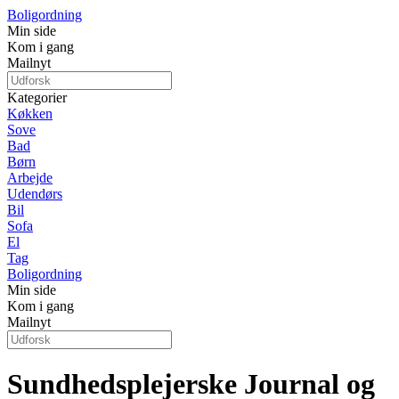
Boligordning
Min side
Kom i gang
Mailnyt
Kategorier
Køkken
Sove
Bad
Børn
Arbejde
Udendørs
Bil
Sofa
El
Tag
Boligordning
Min side
Kom i gang
Mailnyt
Sundhedsplejerske Journal og