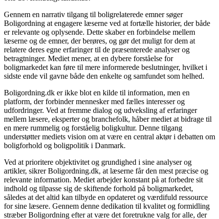
Gennem en narrativ tilgang til boligrelaterede emner søger
Boligordning at engagere læserne ved at fortælle historier, der både
er relevante og oplysende. Dette skaber en forbindelse mellem
læserne og de emner, der berøres, og gør det muligt for dem at
relatere deres egne erfaringer til de præsenterede analyser og
betragtninger. Mediet mener, at en dybere forståelse for
boligmarkedet kan føre til mere informerede beslutninger, hvilket i
sidste ende vil gavne både den enkelte og samfundet som helhed.
Boligordning.dk er ikke blot en kilde til information, men en
platform, der forbinder mennesker med fælles interesser og
udfordringer. Ved at fremme dialog og udveksling af erfaringer
mellem læsere, eksperter og branchefolk, håber mediet at bidrage til
en mere rummelig og forståelig boligkultur. Denne tilgang
understøtter mediets vision om at være en central aktør i debatten om
boligforhold og boligpolitik i Danmark.
Ved at prioritere objektivitet og grundighed i sine analyser og
artikler, sikrer Boligordning.dk, at læserne får den mest præcise og
relevante information. Mediet arbejder konstant på at forbedre sit
indhold og tilpasse sig de skiftende forhold på boligmarkedet,
således at det altid kan tilbyde en opdateret og værdifuld ressource
for sine læsere. Gennem denne dedikation til kvalitet og formidling
stræber Boligordning efter at være det foretrukne valg for alle, der