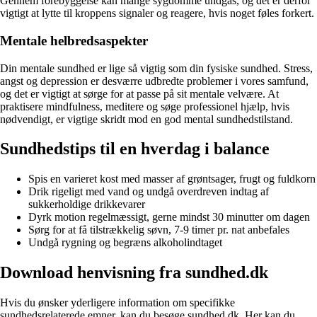
Gennem forebyggelse kan mange sygdomme undgås, og det er derfor
vigtigt at lytte til kroppens signaler og reagere, hvis noget føles forkert.
Mentale helbredsaspekter
Din mentale sundhed er lige så vigtig som din fysiske sundhed. Stress,
angst og depression er desværre udbredte problemer i vores samfund,
og det er vigtigt at sørge for at passe på sit mentale velvære. At
praktisere mindfulness, meditere og søge professionel hjælp, hvis
nødvendigt, er vigtige skridt mod en god mental sundhedstilstand.
Sundhedstips til en hverdag i balance
Spis en varieret kost med masser af grøntsager, frugt og fuldkorn
Drik rigeligt med vand og undgå overdreven indtag af
sukkerholdige drikkevarer
Dyrk motion regelmæssigt, gerne mindst 30 minutter om dagen
Sørg for at få tilstrækkelig søvn, 7-9 timer pr. nat anbefales
Undgå rygning og begræns alkoholindtaget
Download henvisning fra sundhed.dk
Hvis du ønsker yderligere information om specifikke
sundhedsrelaterede emner, kan du besøge sundhed.dk. Her kan du