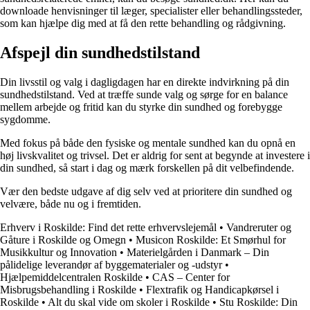
downloade henvisninger til læger, specialister eller behandlingssteder,
som kan hjælpe dig med at få den rette behandling og rådgivning.
Afspejl din sundhedstilstand
Din livsstil og valg i dagligdagen har en direkte indvirkning på din
sundhedstilstand. Ved at træffe sunde valg og sørge for en balance
mellem arbejde og fritid kan du styrke din sundhed og forebygge
sygdomme.
Med fokus på både den fysiske og mentale sundhed kan du opnå en
høj livskvalitet og trivsel. Det er aldrig for sent at begynde at investere i
din sundhed, så start i dag og mærk forskellen på dit velbefindende.
Vær den bedste udgave af dig selv ved at prioritere din sundhed og
velvære, både nu og i fremtiden.
Erhverv i Roskilde: Find det rette erhvervslejemål
•
Vandreruter og
Gåture i Roskilde og Omegn
•
Musicon Roskilde: Et Smørhul for
Musikkultur og Innovation
•
Materielgården i Danmark – Din
pålidelige leverandør af byggematerialer og -udstyr
•
Hjælpemiddelcentralen Roskilde
•
CAS – Center for
Misbrugsbehandling i Roskilde
•
Flextrafik og Handicapkørsel i
Roskilde
•
Alt du skal vide om skoler i Roskilde
•
Stu Roskilde: Din