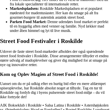
fra lokale specialiteter til internationale retter.
Markedspladsen:
Roskilde Markedspladsen er et populært
mødested for madentusiaster. Her kan du smage på alt fra
gourmet-burgere til autentisk asiatisk street food.
Parken Food Market:
Denne udendørs food market er perfekt
til en hyggelig aften med venner og familie. Nyd lækker mad
under åben himmel og lyt til live musik.
Street Food Festivaler i Roskilde
Udover de faste street food-markeder afholdes der også spændende
street food festivaler i Roskilde. Disse arrangementer tilbyder et endnu
større udvalg af madoplevelser og giver dig mulighed for at smage på
nye og innovative retter.
Kom og Oplev Magien af Street Food i Roskilde!
Uanset om du er på udkig efter en hurtig bid eller en mere afdæmpet
spiseoplevelse, har Roskilde absolut noget at tilbyde. Tag en tur til
Roskilde og fordyb dig i byens pulserende street food-miljø – du vil
ikke fortryde det!
AIK Bokseklub i Roskilde
•
Salsa Latina i Roskilde
•
Astershøjskolen
vs. Østerhøjskolen: Hvad er Forskellen?
•
Bosted Roskilde: Lynghuset