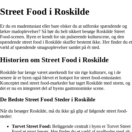
Street Food i Roskilde
Er du en madentusiast eller bare elsker du at udforske spændende og
lækre madoplevelser? Så bør du helt sikkert besøge Roskilde Street
Food-scenen. Byen er kendt for sin pulserende kulturscene, og den
spændende street food i Roskilde skuffer bestemt ikke. Her finder du et
væld af spændende smagsoplevelser samlet på ét sted.
Historien om Street Food i Roskilde
Roskilde har længe været anerkendt for sin rige kulturarv, og i de
senere år er byen også blevet et hotspot for street food-entusiaster.
Konceptet med street food-markeder har taget Roskilde med storm, og
det er nu en integreret del af byens gastronomiske scene.
De Bedste Street Food Steder i Roskilde
Når du besøger Roskilde, må du ikke gå glip af følgende street food-
steder:
Torvet Street Food:
Beliggende centralt i byen er Torvet Street
Food et must-besøg. Her finder du et væld af madboder med alt