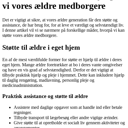
vi vores ældre medborgere
Det er vigtigt at sikre, at vores ældre generation får den støtte og
assistance, de har brug for, for at leve et værdigt og selvstændigt liv.
I denne artikel vil vi se nærmere på forskellige måder, hvorpå vi kan
støtte vores ældre medborgere.
Støtte til ældre i eget hjem
En af de mest værdifulde former for støtte er hjælp til ældre i deres
eget hjem. Mange ældre foretrækker at bo i deres vante omgivelser
og have en vis grad af selvstændighed. Derfor er det vigtigt at
tilbyde praktisk hjælp og pleje i hjemmet. Dette kan inkludere hjælp
til daglig rengøring, madlavning, personlig pleje og
medicinadministration.
Praktisk assistance og støtte til ældre
Assistere med daglige opgaver som at handle ind eller betale
regninger.
Tilbyde transport til lægebesøg eller andre vigtige ærinder.
Give støtte til at opretholde et socialt liv gennem aktiviteter og
arrangementer.