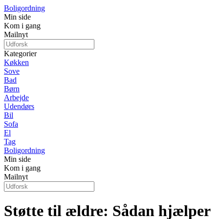
Boligordning
Min side
Kom i gang
Mailnyt
Kategorier
Køkken
Sove
Bad
Børn
Arbejde
Udendørs
Bil
Sofa
El
Tag
Boligordning
Min side
Kom i gang
Mailnyt
Støtte til ældre: Sådan hjælper