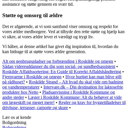
assistance og støtte gennem en svær tid.
Støtte og omsorg til ældre
Det er afgørende, at vi som samfund viser omsorg og respekt for
vores ældre medborgere. Ved at tilbyde den rette støtte og hjælp kan
vi sikre, at vores ældre lever et værdigt og trygt liv.
Vi håber, at denne artikel har givet dig inspiration til, hvordan du
kan bidrage til at støtte vores ældre generation.
Alt om genbrugspladser og forbrænding i Roskilde og omegn
•
Sådan videreuddanner du dig som social- og sundhedsassistent
•
Roskilde Affaldssortering: En Guide til Korrekt Affaldshåndtering
•
Fjernvarme i Roskilde og omegn
•
Hvor hurtigt kan man blive gift
på rådhuset?
•
Roskilde Strand – Alt hvad du skal vide om badning
og vandtemperaturer
•
Intervare.dk – Din destination for laktosefrie
produkter hos Netto
•
Pladsanvisning i Roskilde Kommune og
andre steder
•
Læger i Roskilde Kommune: Alt du behøver at vide
om lægeskift og meget mere!
•
Regler og krav for byggetilladelser til
drivhuse, terrasser, carporte og skure
•
Lær os at kende
Boligordning
Boligordning