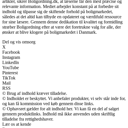
artikler, sikrer Boligordning.dk, at læserne får den mest præcise og
relevante information. Mediet arbejder konstant på at forbedre sit
indhold og tilpasse sig de skiftende forhold på boligmarkedet,
således at det altid kan tilbyde en opdateret og værdifuld ressource
for sine læsere. Gennem denne dedikation til kvalitet og formidling
stræber Boligordning efter at være det foretrukne valg for alle, der
ønsker at blive klogere på boligmarkedet i Danmark.
Del og vis omsorg
X
Facebook
Instagram
LinkedIn
YouTube
Pinterest
TikTok
Mail
RSS
© Brug af indhold kræver tilladelse.
© Indholdet er beskyttet. Vi anbefaler produkter, vi selv står inde for,
og kan få kommission ved køb gennem disse links.
© Ophavsret gælder for alt indhold her. Vi kan få en del af salget
gennem produktlinks. Indhold må ikke anvendes uden skriftlig
tilladelse fra rettighedshaver.
Lær os at kende