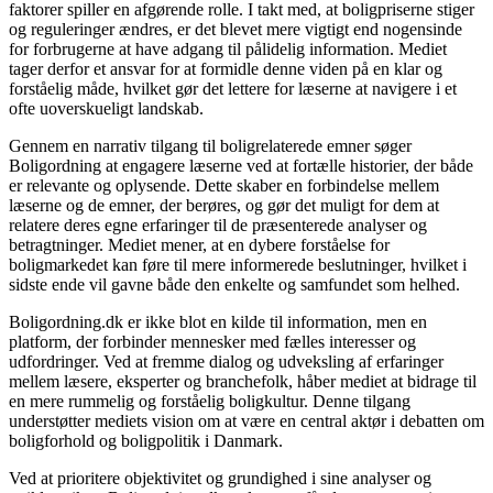
faktorer spiller en afgørende rolle. I takt med, at boligpriserne stiger
og reguleringer ændres, er det blevet mere vigtigt end nogensinde
for forbrugerne at have adgang til pålidelig information. Mediet
tager derfor et ansvar for at formidle denne viden på en klar og
forståelig måde, hvilket gør det lettere for læserne at navigere i et
ofte uoverskueligt landskab.
Gennem en narrativ tilgang til boligrelaterede emner søger
Boligordning at engagere læserne ved at fortælle historier, der både
er relevante og oplysende. Dette skaber en forbindelse mellem
læserne og de emner, der berøres, og gør det muligt for dem at
relatere deres egne erfaringer til de præsenterede analyser og
betragtninger. Mediet mener, at en dybere forståelse for
boligmarkedet kan føre til mere informerede beslutninger, hvilket i
sidste ende vil gavne både den enkelte og samfundet som helhed.
Boligordning.dk er ikke blot en kilde til information, men en
platform, der forbinder mennesker med fælles interesser og
udfordringer. Ved at fremme dialog og udveksling af erfaringer
mellem læsere, eksperter og branchefolk, håber mediet at bidrage til
en mere rummelig og forståelig boligkultur. Denne tilgang
understøtter mediets vision om at være en central aktør i debatten om
boligforhold og boligpolitik i Danmark.
Ved at prioritere objektivitet og grundighed i sine analyser og