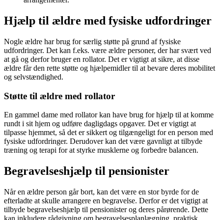
Hjælp til ældre med fysiske udfordringer
Nogle ældre har brug for særlig støtte på grund af fysiske
udfordringer. Det kan f.eks. være ældre personer, der har svært ved
at gå og derfor bruger en rollator. Det er vigtigt at sikre, at disse
ældre får den rette støtte og hjælpemidler til at bevare deres mobilitet
og selvstændighed.
Støtte til ældre med rollator
En gammel dame med rollator kan have brug for hjælp til at komme
rundt i sit hjem og udføre dagligdags opgaver. Det er vigtigt at
tilpasse hjemmet, så det er sikkert og tilgængeligt for en person med
fysiske udfordringer. Derudover kan det være gavnligt at tilbyde
træning og terapi for at styrke musklerne og forbedre balancen.
Begravelseshjælp til pensionister
Når en ældre person går bort, kan det være en stor byrde for de
efterladte at skulle arrangere en begravelse. Derfor er det vigtigt at
tilbyde begravelseshjælp til pensionister og deres pårørende. Dette
kan inkludere rådgivning om begravelsesplanlægning, praktisk