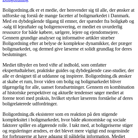
Boligordning.dk er et medie, der henvender sig til alle, der ønsker at
udforske og forstå de mange facetter af boligmarkedet i Danmark.
Med en dybdegående tilgang til emner, der spænder fra boligkøb og
-salg til lejeaftaler og boligrenovering, er mediet en uvurderlig
ressource for både købere, sælgere, lejere og ejendomsejere.
Gennem grundige analyser og informative artikler stræber
Boligordning efter at belyse de komplekse dynamikker, der præger
boligmarkedet, og dermed give læserne et solidt grundlag for deres
beslutninger.
Mediet tilbyder en bred vifte af indhold, som omfatter
ekspertudtalelser, praktiske guides og dybdegående case-studier, der
alle er designet til at uddanne og inspirere. Boligordning.dk ønsker
at skabe et rum, hvor viden om bolig og boligmarkedet bliver
tilgængelig for alle, uanset forudsætninger. Gennem en kombination
af historiske perspektiver og aktuelle tendenser søger mediet at
forene teori med praksis, hvilket styrker læserens forståelse af deres
boligrelaterede udfordringer.
Boligordning.dk eksisterer som en reaktion på den stigende
kompleksitet i boligmarkedet, hvor både økonomiske og sociale
faktorer spiller en afgørende rolle. I takt med, at boligpriserne stiger
og reguleringer ændres, er det blevet mere vigtigt end nogensinde
for forbrugerne at have adgang til pålidelig information. Mediet