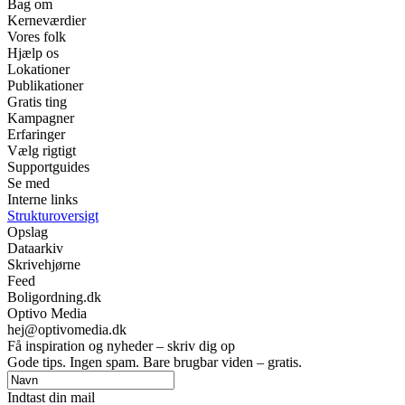
Bag om
Kerneværdier
Vores folk
Hjælp os
Lokationer
Publikationer
Gratis ting
Kampagner
Erfaringer
Vælg rigtigt
Supportguides
Se med
Interne links
Strukturoversigt
Opslag
Dataarkiv
Skrivehjørne
Feed
Boligordning.dk
Optivo Media
hej@optivomedia.dk
Få inspiration og nyheder – skriv dig op
Gode tips. Ingen spam. Bare brugbar viden – gratis.
Indtast din mail