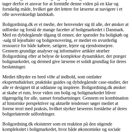
tager derfor et ansvar for at formidle denne viden på en klar og
forståelig måde, hvilket gør det lettere for læserne at navigere i et
ofte uoverskueligt landskab.
Boligordning.dk er et medie, der henvender sig til alle, der ønsker at
udforske og forstå de mange facetter af boligmarkedet i Danmark.
Med en dybdegående tilgang til emner, der spænder fra boligkøb og
-salg til lejeaftaler og boligrenovering, er mediet en uvurderlig
ressource for både købere, sælgere, lejere og ejendomsejere.
Gennem grundige analyser og informative artikler stræber
Boligordning efter at belyse de komplekse dynamikker, der præger
boligmarkedet, og dermed give læserne et solidt grundlag for deres
beslutninger.
Mediet tilbyder en bred vifte af indhold, som omfatter
ekspertudtalelser, praktiske guides og dybdegående case-studier, der
alle er designet til at uddanne og inspirere. Boligordning.dk ønsker
at skabe et rum, hvor viden om bolig og boligmarkedet bliver
tilgængelig for alle, uanset forudsætninger. Gennem en kombination
af historiske perspektiver og aktuelle tendenser søger mediet at
forene teori med praksis, hvilket styrker læserens forståelse af deres
boligrelaterede udfordringer.
Boligordning.dk eksisterer som en reaktion på den stigende
kompleksitet i boligmarkedet, hvor både økonomiske og sociale