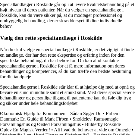
Specialtandlæger i Roskilde går op i at levere kvalitetsbehandling på et
højt niveau til deres patienter. Når du vælger en specialtandlæge i
Roskilde, kan du være sikker på, at du modtager professionel og
omhyggelig behandling, der er skræddersyet til dine individuelle
behov.
Vælg den rette specialtandlæge i Roskilde
Når du skal vælge en specialtandlæge i Roskilde, er det vigtigt at finde
en tandlæge, der har den rette ekspertise og erfaring inden for den
specifikke behandling, du har behov for. Du kan altid kontakte
specialtandlægerne i Roskilde for at få mere information om deres
behandlinger og kompetencer, så du kan træffe den bedste beslutning
for din tandpleje.
Specialtandlægerne i Roskilde står klar til at hjælpe dig med at opnå og
bevare en sund mundhule samt et smukt smil. Med deres specialiserede
behandlinger og personlige tilgang til patienterne kan du føle dig tryg
og sikker under hele behandlingsforløbet.
Økonomisk Hjælp fra Kommunen – Sådan Søger Du
•
Firben i
Danmark: En Guide til Mark Firben
•
Snoldelev, Ramsømagle
Forsamlingshus og Ørsted Forsamlingshus
•
Bulderby Roskilde –
Oplev En Magisk Verden!
•
Alt hvad du behøver at vide om Omegle
•