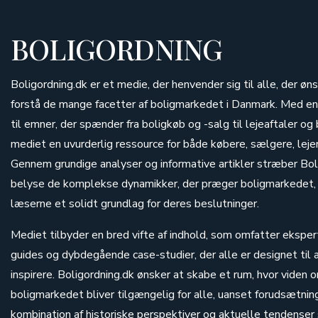
BOLIGORDNING
Boligordning.dk er et medie, der henvender sig til alle, der øn
forstå de mange facetter af boligmarkedet i Danmark. Med e
til emner, der spænder fra boligkøb og -salg til lejeaftaler og 
mediet en uvurderlig ressource for både købere, sælgere, lej
Gennem grundige analyser og informative artikler stræber Bol
belyse de komplekse dynamikker, der præger boligmarkedet,
læserne et solidt grundlag for deres beslutninger.
Mediet tilbyder en bred vifte af indhold, som omfatter eksper
guides og dybdegående case-studier, der alle er designet til
inspirere. Boligordning.dk ønsker at skabe et rum, hvor viden 
boligmarkedet bliver tilgængelig for alle, uanset forudsætni
kombination af historiske perspektiver og aktuelle tendenser