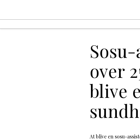
Sosu-
over 2
blive 
sundh
At blive en sosu-assi