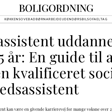
BOLIGORDNING
KØKKEN
SOVE
BAD
BØRN
ARBEJDE
UDENDØRS
BIL
SOFA
EL
TAG
assistent uddanne
5 år: En guide til 
en kvalificeret soc
edsassistent
stent kan være en givende karrierevej for mange voksne over 25