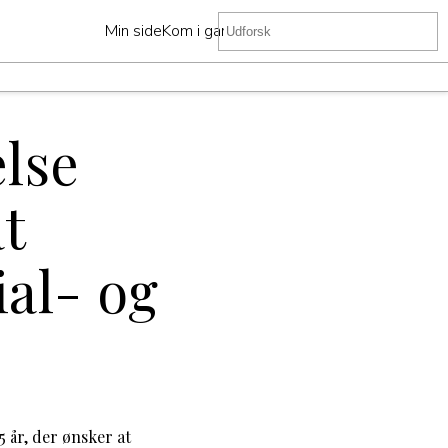
Min side
Kom i gang
lse
at
ial- og
 år, der ønsker at