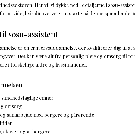
dhedssektoren. Her vil vi dykke ned i detaljerne i sosu-assis
 for at vide, hvis du overvejer at starte på denne spændende 
il sosu-assistent
annelse er en erhvervsuddannelse, der kvalificerer dig til at 
gaver. Det kan være alt fra personlig pleje og omsorg til pr
re i forskellige aldre og livssituationer.
annelsen
sundhedsfaglige emner
 og omsorg
og samarbejde med borgere og pårørende
tider
g aktivering af borgere