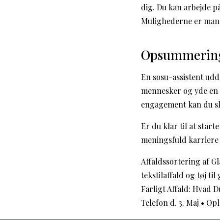
dig. Du kan arbejde på
Mulighederne er mange
Opsummerin
En sosu-assistent udd
mennesker og yde en 
engagement kan du sk
Er du klar til at star
meningsfuld karriere
Affaldssortering af G
tekstilaffald og tøj ti
Farligt Affald: Hvad D
Telefon d. 3. Maj
•
Opl