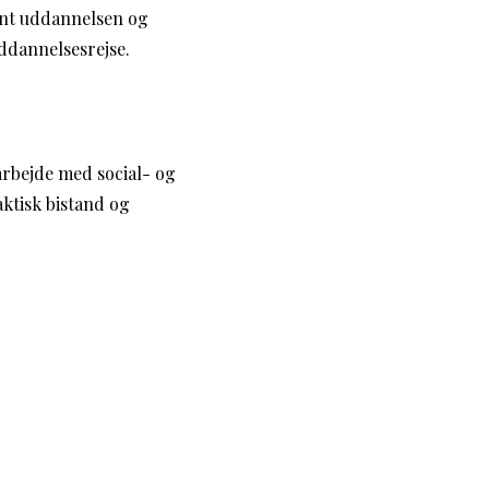
tent uddannelsen og
uddannelsesrejse.
arbejde med social- og
aktisk bistand og