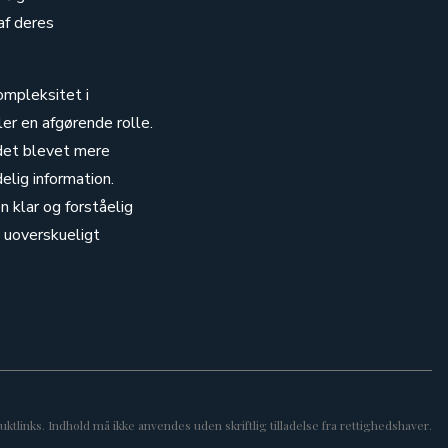
af deres
ompleksitet i
er en afgørende rolle.
 det blevet mere
elig information.
n klar og forståelig
e uoverskueligt
ktlinks. Indhold må ikke anvendes uden skriftlig tilladelse fra rettighedshaver.