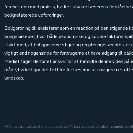
forene teori med praksis, hvilket styrker læserens forståelse 
boligrelaterede udfordringer.
Boligordning.dk eksisterer som en reaktion på den stigende k
boligmarkedet, hvor både økonomiske og sociale faktorer spill
I takt med, at boligpriserne stiger og reguleringer ændres, er
vigtigt end nogensinde for forbrugerne at have adgang til pålid
Mediet tager derfor et ansvar for at formidle denne viden på e
måde, hvilket gør det lettere for læserne at navigere i et oft
landskab.
© Ophavsret gælder for alt indhold her. Vi kan få en del af salget gennem produ