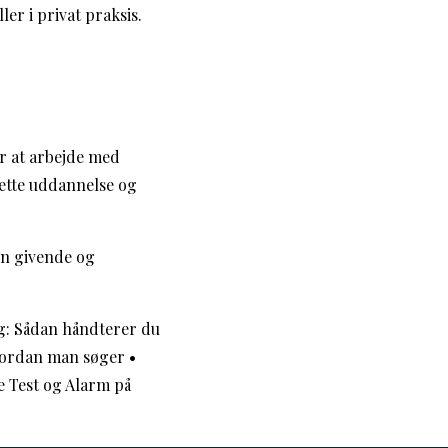
er i privat praksis.
r at arbejde med
ette uddannelse og
 en givende og
ng: Sådan håndterer du
hvordan man søger
•
e Test og Alarm på