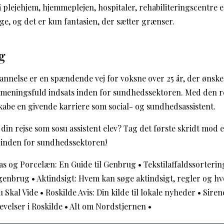
 plejehjem, hjemmeplejen, hospitaler, rehabiliteringscentre ell
, og det er kun fantasien, der sætter grænser.
g
annelse er en spændende vej for voksne over 25 år, der ønske
meningsfuld indsats inden for sundhedssektoren. Med den r
abe en givende karriere som social- og sundhedsassistent.
te din rejse som sosu assistent elev? Tag det første skridt mod
 inden for sundhedssektoren!
las og Porcelæn: En Guide til Genbrug
•
Tekstilaffaldssorteri
l genbrug
•
Aktindsigt: Hvem kan søge aktindsigt, regler og 
u Skal Vide
•
Roskilde Avis: Din kilde til lokale nyheder
•
Siren
evelser i Roskilde
•
Alt om Nordstjernen
•