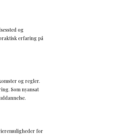
lsessted og
praktisk erfaring på
skomster og regler.
ering. Som nyansat
ruddannelse.
rieremuligheder for