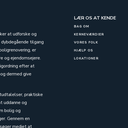
LÆR OS AT KENDE
BAG OM
sker at udforske og
KERNEVÆRDIER
n dybdegående tilgang
VORES FOLK
boligrenovering, er
HJÆLP OS
ere og ejendomsejere.
LOKATIONER
igordning efter at
 og dermed give
tudtalelser, praktiske
 at uddanne og
om bolig og
nger. Gennem en
 søger mediet at