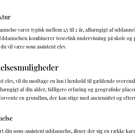
ktur
nnelse varer typisk mellem 1,5 til 2 år, afhængigt af uddanne
 Uddannelsen kombinerer teoretisk undervisning på skole og 
du vil være sosu assistent elev.
telsesmuligheder
ent elev, vil du modtage en løn i henhold til gældende overen
hængigt af din alder, tidligere erfaring og geografiske plac
 forvente en grundløn, der kan stige med anciennitet og efte
nelse
t din sosu-assistent uddannelse, åbner der sig en række kar