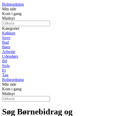
Boligordning
Min side
Kom i gang
Mailnyt
Kategorier
Køkken
Sove
Bad
Børn
Arbejde
Udendørs
Bil
Sofa
El
Tag
Boligordning
Min side
Kom i gang
Mailnyt
Søg Børnebidrag og