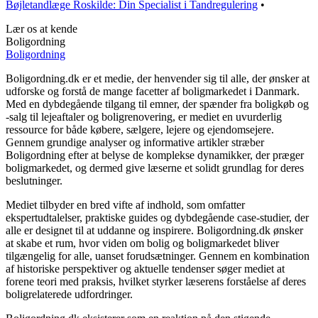
Bøjletandlæge Roskilde: Din Specialist i Tandregulering
•
Lær os at kende
Boligordning
Boligordning
Boligordning.dk er et medie, der henvender sig til alle, der ønsker at
udforske og forstå de mange facetter af boligmarkedet i Danmark.
Med en dybdegående tilgang til emner, der spænder fra boligkøb og
-salg til lejeaftaler og boligrenovering, er mediet en uvurderlig
ressource for både købere, sælgere, lejere og ejendomsejere.
Gennem grundige analyser og informative artikler stræber
Boligordning efter at belyse de komplekse dynamikker, der præger
boligmarkedet, og dermed give læserne et solidt grundlag for deres
beslutninger.
Mediet tilbyder en bred vifte af indhold, som omfatter
ekspertudtalelser, praktiske guides og dybdegående case-studier, der
alle er designet til at uddanne og inspirere. Boligordning.dk ønsker
at skabe et rum, hvor viden om bolig og boligmarkedet bliver
tilgængelig for alle, uanset forudsætninger. Gennem en kombination
af historiske perspektiver og aktuelle tendenser søger mediet at
forene teori med praksis, hvilket styrker læserens forståelse af deres
boligrelaterede udfordringer.