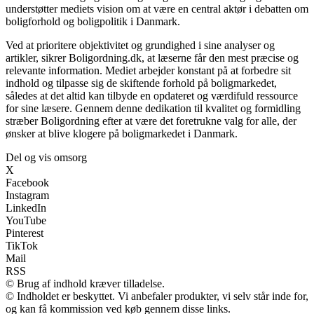
understøtter mediets vision om at være en central aktør i debatten om
boligforhold og boligpolitik i Danmark.
Ved at prioritere objektivitet og grundighed i sine analyser og
artikler, sikrer Boligordning.dk, at læserne får den mest præcise og
relevante information. Mediet arbejder konstant på at forbedre sit
indhold og tilpasse sig de skiftende forhold på boligmarkedet,
således at det altid kan tilbyde en opdateret og værdifuld ressource
for sine læsere. Gennem denne dedikation til kvalitet og formidling
stræber Boligordning efter at være det foretrukne valg for alle, der
ønsker at blive klogere på boligmarkedet i Danmark.
Del og vis omsorg
X
Facebook
Instagram
LinkedIn
YouTube
Pinterest
TikTok
Mail
RSS
© Brug af indhold kræver tilladelse.
© Indholdet er beskyttet. Vi anbefaler produkter, vi selv står inde for,
og kan få kommission ved køb gennem disse links.