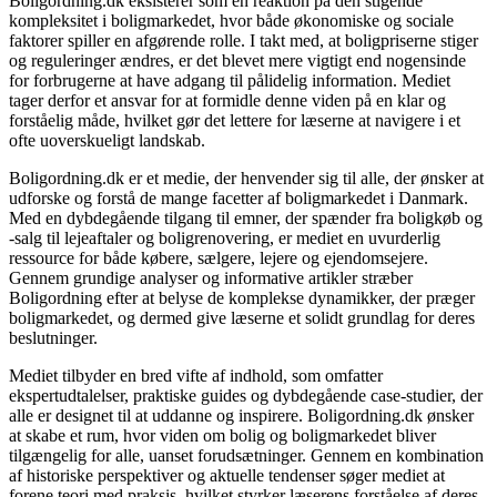
Boligordning.dk eksisterer som en reaktion på den stigende
kompleksitet i boligmarkedet, hvor både økonomiske og sociale
faktorer spiller en afgørende rolle. I takt med, at boligpriserne stiger
og reguleringer ændres, er det blevet mere vigtigt end nogensinde
for forbrugerne at have adgang til pålidelig information. Mediet
tager derfor et ansvar for at formidle denne viden på en klar og
forståelig måde, hvilket gør det lettere for læserne at navigere i et
ofte uoverskueligt landskab.
Boligordning.dk er et medie, der henvender sig til alle, der ønsker at
udforske og forstå de mange facetter af boligmarkedet i Danmark.
Med en dybdegående tilgang til emner, der spænder fra boligkøb og
-salg til lejeaftaler og boligrenovering, er mediet en uvurderlig
ressource for både købere, sælgere, lejere og ejendomsejere.
Gennem grundige analyser og informative artikler stræber
Boligordning efter at belyse de komplekse dynamikker, der præger
boligmarkedet, og dermed give læserne et solidt grundlag for deres
beslutninger.
Mediet tilbyder en bred vifte af indhold, som omfatter
ekspertudtalelser, praktiske guides og dybdegående case-studier, der
alle er designet til at uddanne og inspirere. Boligordning.dk ønsker
at skabe et rum, hvor viden om bolig og boligmarkedet bliver
tilgængelig for alle, uanset forudsætninger. Gennem en kombination
af historiske perspektiver og aktuelle tendenser søger mediet at
forene teori med praksis, hvilket styrker læserens forståelse af deres