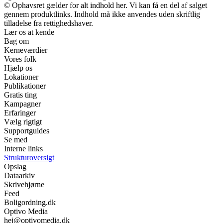
© Ophavsret gælder for alt indhold her. Vi kan få en del af salget
gennem produktlinks. Indhold må ikke anvendes uden skriftlig
tilladelse fra rettighedshaver.
Lær os at kende
Bag om
Kerneværdier
Vores folk
Hjælp os
Lokationer
Publikationer
Gratis ting
Kampagner
Erfaringer
Vælg rigtigt
Supportguides
Se med
Interne links
Strukturoversigt
Opslag
Dataarkiv
Skrivehjørne
Feed
Boligordning.dk
Optivo Media
hej@optivomedia.dk