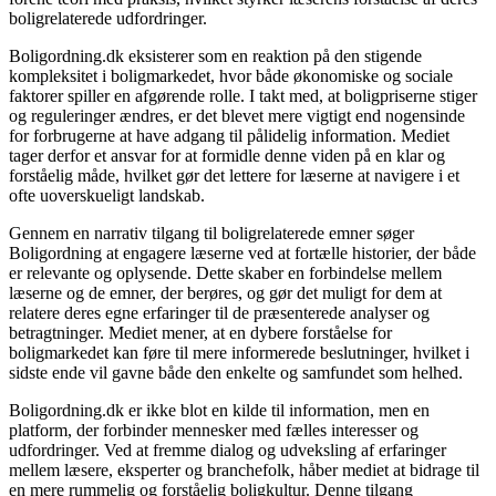
boligrelaterede udfordringer.
Boligordning.dk eksisterer som en reaktion på den stigende
kompleksitet i boligmarkedet, hvor både økonomiske og sociale
faktorer spiller en afgørende rolle. I takt med, at boligpriserne stiger
og reguleringer ændres, er det blevet mere vigtigt end nogensinde
for forbrugerne at have adgang til pålidelig information. Mediet
tager derfor et ansvar for at formidle denne viden på en klar og
forståelig måde, hvilket gør det lettere for læserne at navigere i et
ofte uoverskueligt landskab.
Gennem en narrativ tilgang til boligrelaterede emner søger
Boligordning at engagere læserne ved at fortælle historier, der både
er relevante og oplysende. Dette skaber en forbindelse mellem
læserne og de emner, der berøres, og gør det muligt for dem at
relatere deres egne erfaringer til de præsenterede analyser og
betragtninger. Mediet mener, at en dybere forståelse for
boligmarkedet kan føre til mere informerede beslutninger, hvilket i
sidste ende vil gavne både den enkelte og samfundet som helhed.
Boligordning.dk er ikke blot en kilde til information, men en
platform, der forbinder mennesker med fælles interesser og
udfordringer. Ved at fremme dialog og udveksling af erfaringer
mellem læsere, eksperter og branchefolk, håber mediet at bidrage til
en mere rummelig og forståelig boligkultur. Denne tilgang