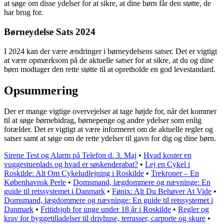
at søge om disse ydelser for at sikre, at dine børn får den støtte, de
har brug for.
Børneydelse Sats 2024
I 2024 kan der være ændringer i børneydelsens satser. Det er vigtigt
at være opmærksom på de aktuelle satser for at sikre, at du og dine
børn modtager den rette støtte til at opretholde en god levestandard.
Opsummering
Der er mange vigtige overvejelser at tage højde for, når det kommer
til at søge børnebidrag, børnepenge og andre ydelser som enlig
forælder. Det er vigtigt at være informeret om de aktuelle regler og
satser samt at søge om de rette ydelser til gavn for dig og dine børn.
Sirene Test og Alarm på Telefon d. 3. Maj
•
Hvad koster en
vuggestueplads og hvad er søskenderabat?
•
Lej en Cykel i
Roskilde: Alt Om Cykeludlejning i Roskilde
•
Trekroner – En
Københavnsk Perle
•
Domsmand, lægdommere og nævninge: En
guide til retssystemet i Danmark
•
Fønix: Alt Du Behøver At Vide
•
Domsmand, lægdommere og nævninge: En guide til retssystemet i
Danmark
•
Fritidsjob for unge under 18 år i Roskilde
•
Regler og
krav for byggetilladelser til drivhuse, terrasser, carporte og skure
•