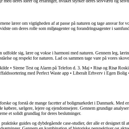
 med deres ideer og erfaringer, hvilket styrker deres selvværd og selvti
nene lærer om vigtigheden af at passe på naturen og tage ansvar for vo
vidste om deres rolle som miljøagenter og forandringsagenter i samfund
n udfolde sig, lære og vokse i harmoni med naturen. Gennem leg, lær
rståelse og respekt for naturen. Lad os sammen tage vare på vores skov
kilde
•
Sirene Test og Alarm på Telefon d. 3. Maj
•
Risø og Risø Roski
affaldssortering med Perfect Waste app
•
Liberalt Erhverv i Egen Bolig
udforske og forstå de mange facetter af boligmarkedet i Danmark. Med en
åde købere, sælgere, lejere og ejendomsejere. Gennem grundige analyser 
e et solidt grundlag for deres beslutninger.
, praktiske guides og dybdegående case-studier, der alle er designet til
udsætninger. Gennem en kombination af historiske perspektiver og aktuel