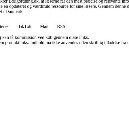
 sikrer Boligordning.dk, at læserne får den mest præcise og relevante inf
yde en opdateret og værdifuld ressource for sine læsere. Gennem denne de
det i Danmark.
terest
TikTok
Mail
RSS
, og kan få kommission ved køb gennem disse links.
m produktlinks. Indhold må ikke anvendes uden skriftlig tilladelse fra r