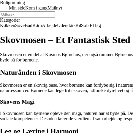
Boligordning
Min side
Kom i gang
Mailnyt
Kategorier
Køkken
Sove
Bad
Børn
Arbejde
Udendørs
Bil
Sofa
El
Tag
Skovmosen – Et Fantastisk Sted
Skovmosen er en del af Kosmos Børnehus, der også rummer Børnehuset
byde på for børnene.
Naturånden i Skovmosen
Skovmosen er en skovrig oase, hvor børnene kan fordybe sig i naturens
naturressourcer. Børnene kan lege frit i skoven, udforske dyrelivet og f
Skovens Magi
I Skovmosen kan børnene opleve den magi, naturen har at byde på. De ka
sociale kompetencer. Desuden lærer de værdien af samarbejde og respe
Leg og Læring i Harmoni