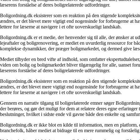
læserens forståelse af deres boligrelaterede udfordringer.
Boligordning.dk eksisterer som en reaktion på den stigende kompleksitet
ændres, er det blevet mere vigtigt end nogensinde for forbrugerne at hav
lettere for læserne at navigere i et ofte uoverskueligt landskab.
Boligordning.dk er et medie, der henvender sig til alle, der ønsker at 
lejeaftaler og boligrenovering, er mediet en uvurderlig ressource for b
komplekse dynamikker, der præger boligmarkedet, og dermed give læsern
Mediet tilbyder en bred vifte af indhold, som omfatter ekspertudtalelser
viden om bolig og boligmarkedet bliver tilgængelig for alle, uanset for
læserens forståelse af deres boligrelaterede udfordringer.
Boligordning.dk eksisterer som en reaktion på den stigende kompleksitet
ændres, er det blevet mere vigtigt end nogensinde for forbrugerne at hav
lettere for læserne at navigere i et ofte uoverskueligt landskab.
Gennem en narrativ tilgang til boligrelaterede emner søger Boligordning
der berøres, og gør det muligt for dem at relatere deres egne erfaringer
beslutninger, hvilket i sidste ende vil gavne både den enkelte og samf
Boligordning.dk er ikke blot en kilde til information, men en platform
branchefolk, håber mediet at bidrage til en mere rummelig og forståelig