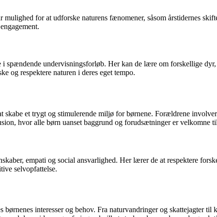
mulighed for at udforske naturens fænomener, såsom årstidernes skifte
g engagement.
i spændende undervisningsforløb. Her kan de lære om forskellige dyr, 
ske og respektere naturen i deres eget tempo.
skabe et trygt og stimulerende miljø for børnene. Forældrene involvere
usion, hvor alle børn uanset baggrund og forudsætninger er velkomne ti
kaber, empati og social ansvarlighed. Her lærer de at respektere forske
ive selvopfattelse.
es børnenes interesser og behov. Fra naturvandringer og skattejagter til 