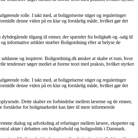
gørende rolle. I takt med, at boligpriserne stiger og reguleringer
 formidle denne viden på en klar og forståelig måde, hvilket gør det
 dybdegående tilgang til emner, der spænder fra boligkøb og -salg til
og informative artikler stræber Boligordning efter at belyse de
 at uddanne og inspirere. Boligordning.dk ønsker at skabe et rum, hvor
le tendenser søger mediet at forene teori med praksis, hvilket styrker
gørende rolle. I takt med, at boligpriserne stiger og reguleringer
 formidle denne viden på en klar og forståelig måde, hvilket gør det
g oplysende. Dette skaber en forbindelse mellem læserne og de emner,
re forståelse for boligmarkedet kan føre til mere informerede
 fremme dialog og udveksling af erfaringer mellem læsere, eksperter og
entral aktør i debatten om boligforhold og boligpolitik i Danmark.