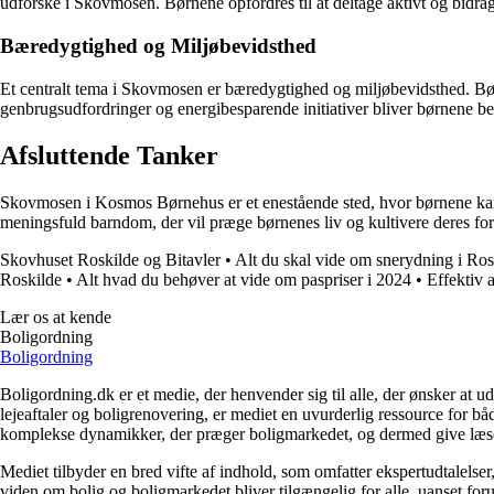
udforske i Skovmosen. Børnene opfordres til at deltage aktivt og bidrage
Bæredygtighed og Miljøbevidsthed
Et centralt tema i Skovmosen er bæredygtighed og miljøbevidsthed. Bør
genbrugsudfordringer og energibesparende initiativer bliver børnene be
Afsluttende Tanker
Skovmosen i Kosmos Børnehus er et enestående sted, hvor børnene ka
meningsfuld barndom, der vil præge børnenes liv og kultivere deres fo
Skovhuset Roskilde og Bitavler
•
Alt du skal vide om snerydning i Ros
Roskilde
•
Alt hvad du behøver at vide om paspriser i 2024
•
Effektiv 
Lær os at kende
Boligordning
Boligordning
Boligordning.dk er et medie, der henvender sig til alle, der ønsker at 
lejeaftaler og boligrenovering, er mediet en uvurderlig ressource for b
komplekse dynamikker, der præger boligmarkedet, og dermed give læsern
Mediet tilbyder en bred vifte af indhold, som omfatter ekspertudtalelser
viden om bolig og boligmarkedet bliver tilgængelig for alle, uanset for