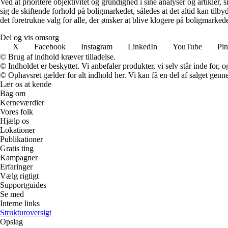
Ved at prioritere objektivitet og grundighed i sine analyser og artikler,
sig de skiftende forhold på boligmarkedet, således at det altid kan tilb
det foretrukne valg for alle, der ønsker at blive klogere på boligmarke
Del og vis omsorg
X
Facebook
Instagram
LinkedIn
YouTube
Pin
© Brug af indhold kræver tilladelse.
© Indholdet er beskyttet. Vi anbefaler produkter, vi selv står inde for
© Ophavsret gælder for alt indhold her. Vi kan få en del af salget genne
Lær os at kende
Bag om
Kerneværdier
Vores folk
Hjælp os
Lokationer
Publikationer
Gratis ting
Kampagner
Erfaringer
Vælg rigtigt
Supportguides
Se med
Interne links
Strukturoversigt
Opslag