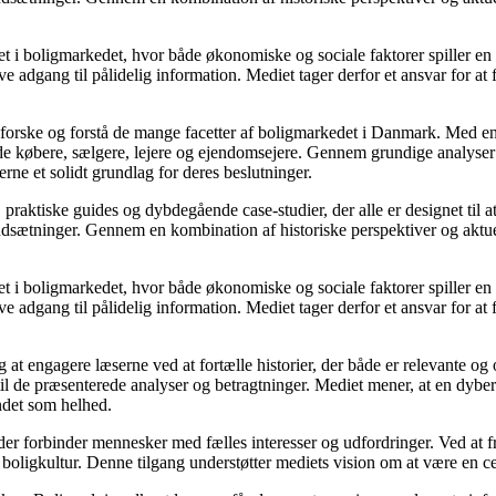
 i boligmarkedet, hvor både økonomiske og sociale faktorer spiller en af
e adgang til pålidelig information. Mediet tager derfor et ansvar for at
udforske og forstå de mange facetter af boligmarkedet i Danmark. Med en
åde købere, sælgere, lejere og ejendomsejere. Gennem grundige analyser 
e et solidt grundlag for deres beslutninger.
, praktiske guides og dybdegående case-studier, der alle er designet til
udsætninger. Gennem en kombination af historiske perspektiver og aktuel
 i boligmarkedet, hvor både økonomiske og sociale faktorer spiller en af
e adgang til pålidelig information. Mediet tager derfor et ansvar for at
 at engagere læserne ved at fortælle historier, der både er relevante o
 til de præsenterede analyser og betragtninger. Mediet mener, at en dybe
undet som helhed.
, der forbinder mennesker med fælles interesser og udfordringer. Ved at
 boligkultur. Denne tilgang understøtter mediets vision om at være en c