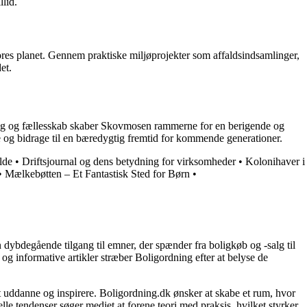
llid.
res planet. Gennem praktiske miljøprojekter som affaldsindsamlinger,
et.
ing og fællesskab skaber Skovmosen rammerne for en berigende og
e og bidrage til en bæredygtig fremtid for kommende generationer.
lde
•
Driftsjournal og dens betydning for virksomheder
•
Kolonihaver i
•
Mælkebøtten – Et Fantastisk Sted for Børn
•
 dybdegående tilgang til emner, der spænder fra boligkøb og -salg til
og informative artikler stræber Boligordning efter at belyse de
 at uddanne og inspirere. Boligordning.dk ønsker at skabe et rum, hvor
le tendenser søger mediet at forene teori med praksis, hvilket styrker