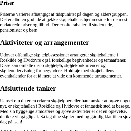
Priser
Priserne varierer afhængigt af tidspunktet på dagen og aldersgruppen.
Det er altid en god idé at tjekke skøjtehallens hjemmeside for de mest
opdaterede priser og tilbud. Der er ofte rabatter til studerende,
pensionister og børn.
Aktiviteter og arrangementer
Udover offentlige skøjteløbssessioner arrangerer skøjtehallerne i
Roskilde og Hvidovre også forskellige begivenheder og temaaftener.
Disse kan omfatte disco-skøjteløb, skøjtekonkurrencer og
skøjteundervisning for begyndere. Hold øje med skøjtehallens
eventkalender for at få mere at vide om kommende arrangementer.
Afsluttende tanker
Uanset om du er en erfaren skøjteløber eller bare ønsker at prøve noget
nyt, er skøjtehallen i Roskilde og Hvidovre et fantastisk sted at besøge.
Med sin hyggelige atmosfære og sjove aktiviteter er det en oplevelse,
du ikke vil gå glip af. Så tag dine skøjter med og gør dig klar til en sjov
dag på isen!