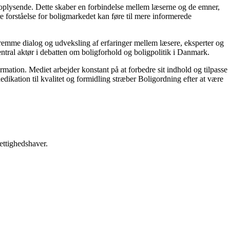
g oplysende. Dette skaber en forbindelse mellem læserne og de emner,
re forståelse for boligmarkedet kan føre til mere informerede
 fremme dialog og udveksling af erfaringer mellem læsere, eksperter og
entral aktør i debatten om boligforhold og boligpolitik i Danmark.
ormation. Mediet arbejder konstant på at forbedre sit indhold og tilpasse
dikation til kvalitet og formidling stræber Boligordning efter at være
ettighedshaver.