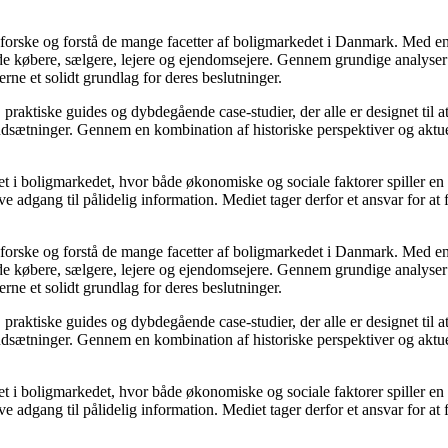
udforske og forstå de mange facetter af boligmarkedet i Danmark. Med en
åde købere, sælgere, lejere og ejendomsejere. Gennem grundige analyser 
e et solidt grundlag for deres beslutninger.
, praktiske guides og dybdegående case-studier, der alle er designet til
udsætninger. Gennem en kombination af historiske perspektiver og aktuel
 i boligmarkedet, hvor både økonomiske og sociale faktorer spiller en af
e adgang til pålidelig information. Mediet tager derfor et ansvar for at
udforske og forstå de mange facetter af boligmarkedet i Danmark. Med en
åde købere, sælgere, lejere og ejendomsejere. Gennem grundige analyser 
e et solidt grundlag for deres beslutninger.
, praktiske guides og dybdegående case-studier, der alle er designet til
udsætninger. Gennem en kombination af historiske perspektiver og aktuel
 i boligmarkedet, hvor både økonomiske og sociale faktorer spiller en af
e adgang til pålidelig information. Mediet tager derfor et ansvar for at