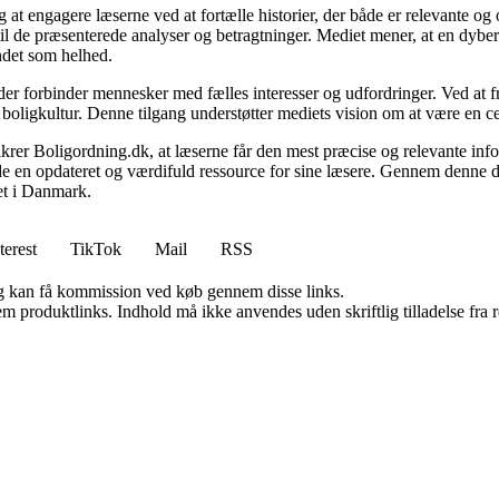
 at engagere læserne ved at fortælle historier, der både er relevante o
 til de præsenterede analyser og betragtninger. Mediet mener, at en dybe
undet som helhed.
, der forbinder mennesker med fælles interesser og udfordringer. Ved at
 boligkultur. Denne tilgang understøtter mediets vision om at være en c
 sikrer Boligordning.dk, at læserne får den mest præcise og relevante inf
yde en opdateret og værdifuld ressource for sine læsere. Gennem denne de
det i Danmark.
terest
TikTok
Mail
RSS
, og kan få kommission ved køb gennem disse links.
m produktlinks. Indhold må ikke anvendes uden skriftlig tilladelse fra r