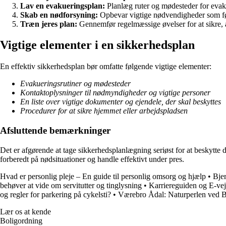
Lav en evakueringsplan:
Planlæg ruter og mødesteder for evakue
Skab en nødforsyning:
Opbevar vigtige nødvendigheder som før
Træn jeres plan:
Gennemfør regelmæssige øvelser for at sikre, a
Vigtige elementer i en sikkerhedsplan
En effektiv sikkerhedsplan bør omfatte følgende vigtige elementer:
Evakueringsrutiner og mødesteder
Kontaktoplysninger til nødmyndigheder og vigtige personer
En liste over vigtige dokumenter og ejendele, der skal beskyttes
Procedurer for at sikre hjemmet eller arbejdspladsen
Afsluttende bemærkninger
Det er afgørende at tage sikkerhedsplanlægning seriøst for at beskytte 
forberedt på nødsituationer og handle effektivt under pres.
Hvad er personlig pleje – En guide til personlig omsorg og hjælp
•
Bjer
behøver at vide om servitutter og tinglysning
•
Karriereguiden og E-vej
og regler for parkering på cykelsti?
•
Værebro Ådal: Naturperlen ved 
Lær os at kende
Boligordning