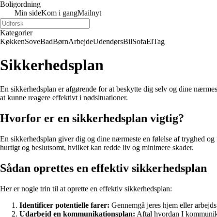
Boligordning
Min side
Kom i gang
Mailnyt
Kategorier
Køkken
Sove
Bad
Børn
Arbejde
Udendørs
Bil
Sofa
El
Tag
Sikkerhedsplan
En sikkerhedsplan er afgørende for at beskytte dig selv og dine nærmeste
at kunne reagere effektivt i nødsituationer.
Hvorfor er en sikkerhedsplan vigtig?
En sikkerhedsplan giver dig og dine nærmeste en følelse af tryghed og f
hurtigt og beslutsomt, hvilket kan redde liv og minimere skader.
Sådan oprettes en effektiv sikkerhedsplan
Her er nogle trin til at oprette en effektiv sikkerhedsplan:
Identificer potentielle farer:
Gennemgå jeres hjem eller arbejdsplad
Udarbejd en kommunikationsplan:
Aftal hvordan I kommunike