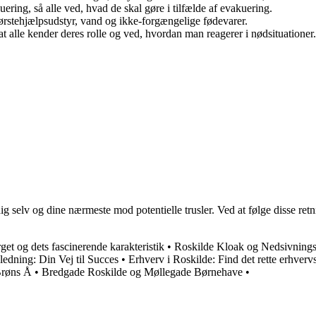
ring, så alle ved, hvad de skal gøre i tilfælde af evakuering.
stehjælpsudstyr, vand og ikke-forgængelige fødevarer.
t alle kender deres rolle og ved, hvordan man reagerer i nødsituationer.
dig selv og dine nærmeste mod potentielle trusler. Ved at følge disse re
get og dets fascinerende karakteristik
•
Roskilde Kloak og Nedsivnings
ledning: Din Vej til Succes
•
Erhverv i Roskilde: Find det rette erhverv
Brøns Å
•
Bredgade Roskilde og Møllegade Børnehave
•