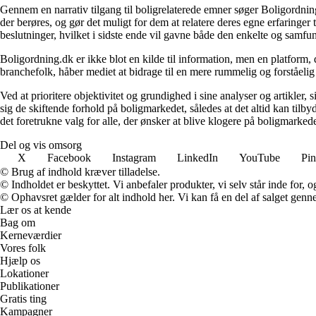
Gennem en narrativ tilgang til boligrelaterede emner søger Boligordning
der berøres, og gør det muligt for dem at relatere deres egne erfaringer
beslutninger, hvilket i sidste ende vil gavne både den enkelte og samf
Boligordning.dk er ikke blot en kilde til information, men en platform
branchefolk, håber mediet at bidrage til en mere rummelig og forståelig
Ved at prioritere objektivitet og grundighed i sine analyser og artikler,
sig de skiftende forhold på boligmarkedet, således at det altid kan tilb
det foretrukne valg for alle, der ønsker at blive klogere på boligmarke
Del og vis omsorg
X
Facebook
Instagram
LinkedIn
YouTube
Pin
© Brug af indhold kræver tilladelse.
© Indholdet er beskyttet. Vi anbefaler produkter, vi selv står inde for
© Ophavsret gælder for alt indhold her. Vi kan få en del af salget genne
Lær os at kende
Bag om
Kerneværdier
Vores folk
Hjælp os
Lokationer
Publikationer
Gratis ting
Kampagner