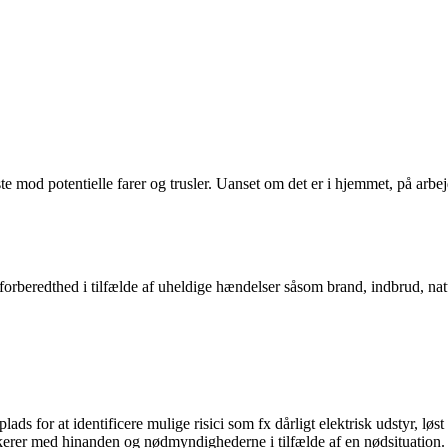
 mod potentielle farer og trusler. Uanset om det er i hjemmet, på arbejds
orberedthed i tilfælde af uheldige hændelser såsom brand, indbrud, natur
s for at identificere mulige risici som fx dårligt elektrisk udstyr, løst t
rer med hinanden og nødmyndighederne i tilfælde af en nødsituation.