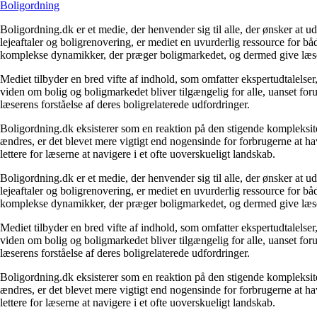
Boligordning
Boligordning.dk er et medie, der henvender sig til alle, der ønsker at 
lejeaftaler og boligrenovering, er mediet en uvurderlig ressource for b
komplekse dynamikker, der præger boligmarkedet, og dermed give læsern
Mediet tilbyder en bred vifte af indhold, som omfatter ekspertudtalelser
viden om bolig og boligmarkedet bliver tilgængelig for alle, uanset for
læserens forståelse af deres boligrelaterede udfordringer.
Boligordning.dk eksisterer som en reaktion på den stigende kompleksitet
ændres, er det blevet mere vigtigt end nogensinde for forbrugerne at hav
lettere for læserne at navigere i et ofte uoverskueligt landskab.
Boligordning.dk er et medie, der henvender sig til alle, der ønsker at 
lejeaftaler og boligrenovering, er mediet en uvurderlig ressource for b
komplekse dynamikker, der præger boligmarkedet, og dermed give læsern
Mediet tilbyder en bred vifte af indhold, som omfatter ekspertudtalelser
viden om bolig og boligmarkedet bliver tilgængelig for alle, uanset for
læserens forståelse af deres boligrelaterede udfordringer.
Boligordning.dk eksisterer som en reaktion på den stigende kompleksitet
ændres, er det blevet mere vigtigt end nogensinde for forbrugerne at hav
lettere for læserne at navigere i et ofte uoverskueligt landskab.