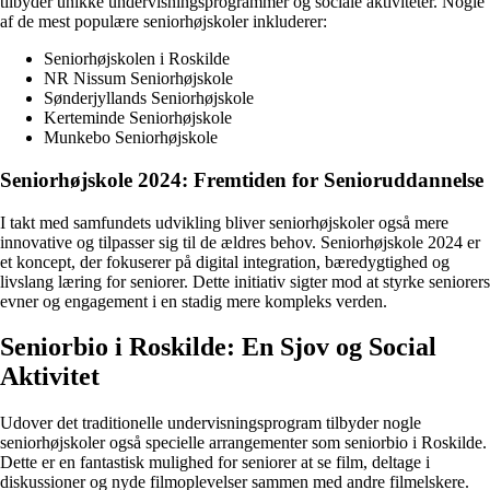
tilbyder unikke undervisningsprogrammer og sociale aktiviteter. Nogle
af de mest populære seniorhøjskoler inkluderer:
Seniorhøjskolen i Roskilde
NR Nissum Seniorhøjskole
Sønderjyllands Seniorhøjskole
Kerteminde Seniorhøjskole
Munkebo Seniorhøjskole
Seniorhøjskole 2024: Fremtiden for Senioruddannelse
I takt med samfundets udvikling bliver seniorhøjskoler også mere
innovative og tilpasser sig til de ældres behov. Seniorhøjskole 2024 er
et koncept, der fokuserer på digital integration, bæredygtighed og
livslang læring for seniorer. Dette initiativ sigter mod at styrke seniorers
evner og engagement i en stadig mere kompleks verden.
Seniorbio i Roskilde: En Sjov og Social
Aktivitet
Udover det traditionelle undervisningsprogram tilbyder nogle
seniorhøjskoler også specielle arrangementer som seniorbio i Roskilde.
Dette er en fantastisk mulighed for seniorer at se film, deltage i
diskussioner og nyde filmoplevelser sammen med andre filmelskere.