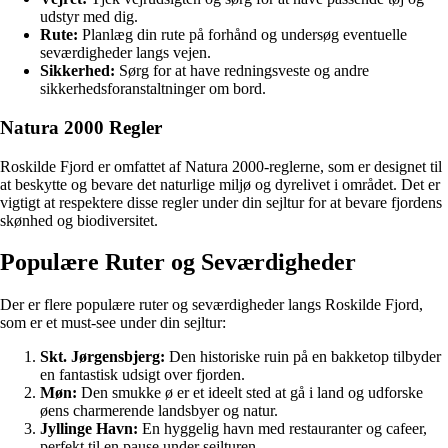
udstyr med dig.
Rute:
Planlæg din rute på forhånd og undersøg eventuelle
seværdigheder langs vejen.
Sikkerhed:
Sørg for at have redningsveste og andre
sikkerhedsforanstaltninger om bord.
Natura 2000 Regler
Roskilde Fjord er omfattet af Natura 2000-reglerne, som er designet til
at beskytte og bevare det naturlige miljø og dyrelivet i området. Det er
vigtigt at respektere disse regler under din sejltur for at bevare fjordens
skønhed og biodiversitet.
Populære Ruter og Seværdigheder
Der er flere populære ruter og seværdigheder langs Roskilde Fjord,
som er et must-see under din sejltur:
Skt. Jørgensbjerg:
Den historiske ruin på en bakketop tilbyder
en fantastisk udsigt over fjorden.
Møn:
Den smukke ø er et ideelt sted at gå i land og udforske
øens charmerende landsbyer og natur.
Jyllinge Havn:
En hyggelig havn med restauranter og cafeer,
perfekt til en pause under sejlturen.