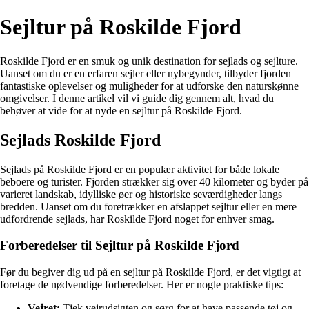
Sejltur på Roskilde Fjord
Roskilde Fjord er en smuk og unik destination for sejlads og sejlture.
Uanset om du er en erfaren sejler eller nybegynder, tilbyder fjorden
fantastiske oplevelser og muligheder for at udforske den naturskønne
omgivelser. I denne artikel vil vi guide dig gennem alt, hvad du
behøver at vide for at nyde en sejltur på Roskilde Fjord.
Sejlads Roskilde Fjord
Sejlads på Roskilde Fjord er en populær aktivitet for både lokale
beboere og turister. Fjorden strækker sig over 40 kilometer og byder på
varieret landskab, idylliske øer og historiske seværdigheder langs
bredden. Uanset om du foretrækker en afslappet sejltur eller en mere
udfordrende sejlads, har Roskilde Fjord noget for enhver smag.
Forberedelser til Sejltur på Roskilde Fjord
Før du begiver dig ud på en sejltur på Roskilde Fjord, er det vigtigt at
foretage de nødvendige forberedelser. Her er nogle praktiske tips:
Vejret:
Tjek vejrudsigten og sørg for at have passende tøj og