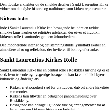
Den gotiske arkitektur og de smukke detaljer i Sankt Laurentius Kirke
vidner om den dybe historie og traditioner, som kirken repræsenterer.
Kirkens Indre
Inde i Sankt Laurentius Kirke kan besøgende beundre en række
smukke kunstværker og religiøse artefakter, der giver et indblik i
kirkenes rolle i samfundet gennem århundrederne.
Det imponerende interiør og det stemningsfulde lysindfald skaber en
atmosfære af ro og refleksion, der inviterer til bøn og eftertanke.
Sankt Laurentius Kirkes Rolle
Sankt Laurentius Kirke har en central rolle i Roskildes historie og er et
sted, hvor troende og nysgerrige besøgende kan få et indblik i byens
kulturelle og åndelige arv.
Kirken er et populært sted for bryllupper, dåb og andre kirkelige
ceremonier.
Kirkens tårn tilbyder en betagende panoramaudsigt over
Roskilde by.
Besøgende kan deltage i guidede ture og arrangementer for at
lære mere om kirkenes historie og betydning.